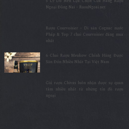
5 Lý Do Nên Lựa Chọn Cửa Hàng Rượu
Ngoại Đồng Nai – RuouNgoai.net
Rượu Courvoisier – Di sản Cognac nước
Pháp & Top 7 chai Courvoisier đáng mua
nhất
6 Chai Rượu Meukow Chính Hãng Được
Săn Đón Nhiều Nhất Tại Việt Nam
Giá rượu Chivas luôn nhận được sự quan
tâm nhiều nhất từ những tín đồ rượu
ngoại