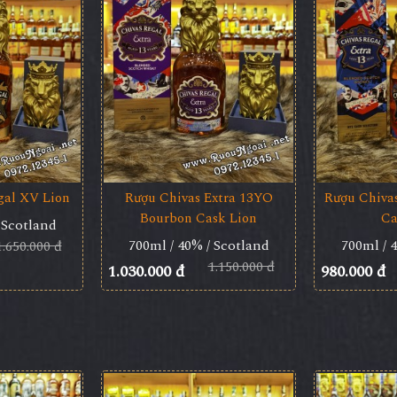
gal XV Lion
Rượu Chivas Extra 13YO
Rượu Chiva
Bourbon Cask Lion
Ca
 Scotland
700ml / 40% / Scotland
700ml / 
1.650.000 đ
1.150.000 đ
1.030.000 đ
980.000 đ