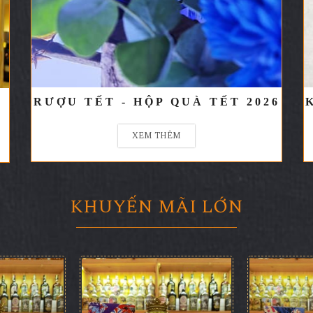
RƯỢU TẾT - HỘP QUÀ TẾT 2026
XEM THÊM
KHUYẾN MÃI LỚN