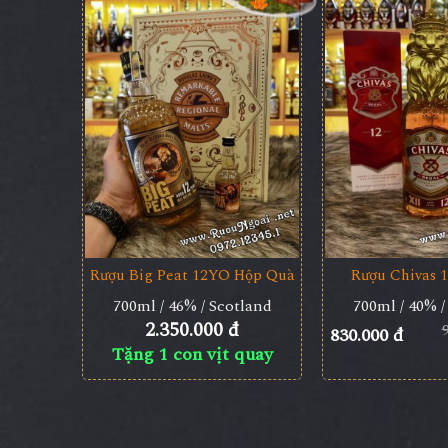
Rượu Big Peat 12YO Hộp Quà
Rượu Chivas 
700ml / 46% / Scotland
700ml / 40% /
2.350.000 đ
830.000 đ
Tặng 1 con vịt quay