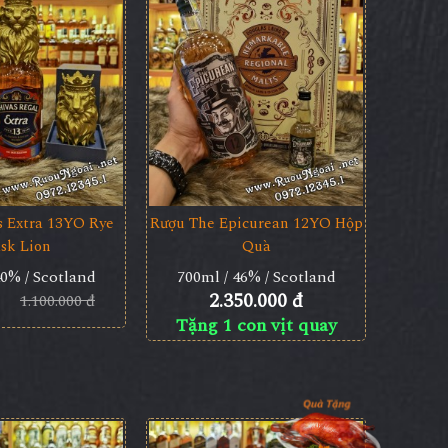
s Extra 13YO Rye
Rượu The Epicurean 12YO Hộp
sk Lion
Quà
40% / Scotland
700ml / 46% / Scotland
2.350.000 đ
1.100.000 đ
Tặng 1 con vịt quay