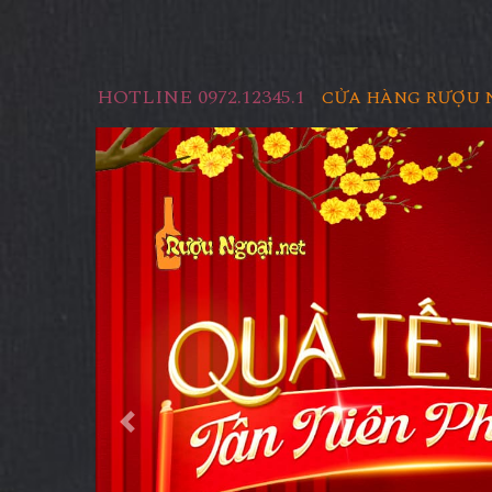
HOTLINE 0972.12345.1
CỬA HÀNG RƯỢU 
Previous
RƯỢU D