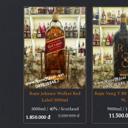
Rượu Johnnie Walker Red
Rượu Vang Ý R8
Label 3000ml
9L
3000ml / 40% / Scotland
9000ml / 1
11.500.
2.200.000 đ
1.850.000 đ