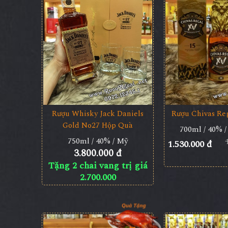
Rượu Whisky Jack Daniels
Rượu Chivas Re
Gold No27 Hộp Quà
700ml / 40% /
750ml / 40% / Mỹ
1.530.000 đ
3.800.000 đ
Tặng 2 chai vang trị giá
2.700.000