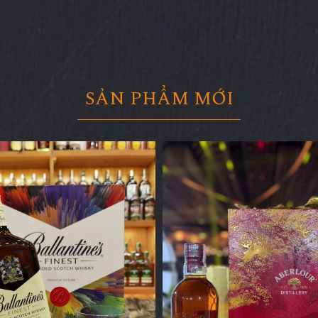
SẢN PHẨM MỚI
 Tamnavulin Port Cask...
Rượu Dalmore King Alexan
900.000 đ
7.100.000 đ