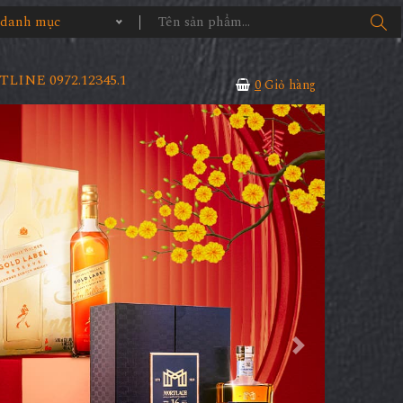
ả danh mục
LINE 0972.12345.1
0
Giỏ hàng
Next
CH HÀNG