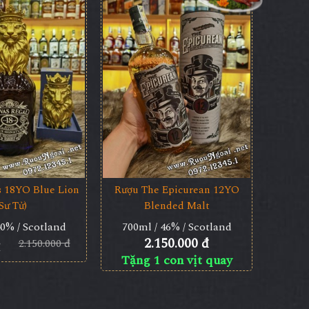
s 18YO Blue Lion
Rượu The Epicurean 12YO
Sư Tử)
Blended Malt
40% / Scotland
700ml / 46% / Scotland
2.150.000 đ
2.150.000 đ
Tặng 1 con vịt quay