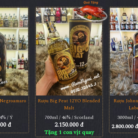
 Negroamaro
Rượu Big Peat 12YO Blended
Rượu Johnn
Malt
Lab
4% / Ý
700ml / 46% / Scotland
3000ml / 
000 đ
2.150.000 đ
2.800.000 đ
Tặng 1 con vịt quay