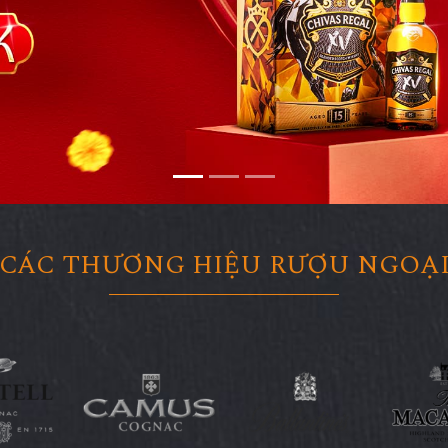
CÁC THƯƠNG HIỆU RƯỢU NGOẠ