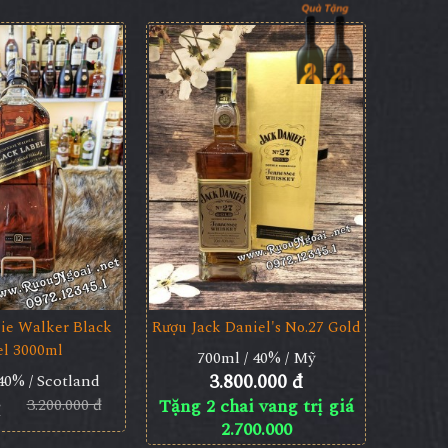
ie Walker Black
Rượu Jack Daniel's No.27 Gold
el 3000ml
700ml / 40% / Mỹ
3.800.000 đ
40% / Scotland
3.200.000 đ
Tặng 2 chai vang trị giá
2.700.000