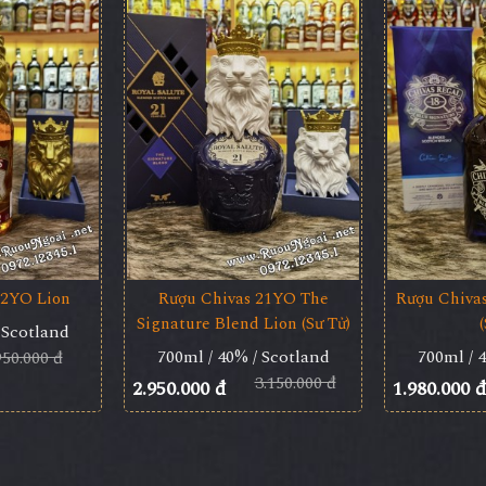
12YO Lion
Rượu Chivas 21YO The
Rượu Chiva
Signature Blend Lion (Sư Tử)
(
 Scotland
700ml / 40% / Scotland
700ml / 
950.000 đ
3.150.000 đ
2.950.000 đ
1.980.000 đ