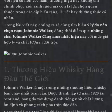
Với lịch sử hơn 200 năm, thương hiệu này không chỉ
chinh phục giới sành rượu mà còn là lựa chọn quen
thuộc trong các dịp biếu tặng, lễ Tết hay thưởng thức cá
nhân.
Trong bài viết này, chúng ta sẽ cùng tìm hiểu
9 lý do nên
chọn rượu Johnnie Walker
, đồng thời điểm qua
những
chai Johnnie Walker đáng mua nhất hiện nay
với mức giá
hợp lý và chất lượng vượt trội.
1. Thương Hiệu Whisky Hàng
Đầu Thế Giới
Johnnie Walker là một trong những thương hiệu whisky
bán chạy nhất toàn cầu. Được thành lập từ năm 1820 tại
Scotland, hãng đã xây dựng danh tiếng nhờ chất lượng
ổn định và phong cách pha trộn độc đáo.
Logo “Striding Man” (người đàn ông sải bước) không chỉ