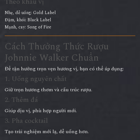
Theo khẩu vị
Nhẹ, dễ uống: Gold Label
Đậm, khói: Black Label
Mạnh, cay: Song of Fire
Cách Thưởng Thức Rượu
Johnnie Walker Chuẩn
Để tận hưởng trọn vẹn hương vị, bạn có thể áp dụng:
1. Uống nguyên chất
Giữ trọn hương thơm và cấu trúc rượu.
2. Thêm đá
Giúp dịu vị, phù hợp người mới.
3. Pha cocktail
Tạo trải nghiệm mới lạ, dễ uống hơn.