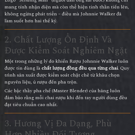
mang tính nhận diện mà còn thể hiện tinh thần tiến lên,
không ngừng phát triển – điều mà Johnnie Walker đã
làm suốt hơn hai thế kỷ.
2. Chất Lượng Ổn Định Và
Được Kiểm Soát Nghiêm Ngặt
Một trong những lý do khiến
Rượu Johnnie Walker
luôn
được tin dùng là
chất lượng đồng đều qua từng chai
. Quy
trình sản xuất được kiểm soát chặt chẽ từ khâu chọn
nguyên liệu, ủ rượu đến pha trộn.
Các bậc thầy pha chế (Master Blender) của hãng luôn
đảm bảo rằng mỗi chai rượu khi đến tay người dùng đều
đạt tiêu chuẩn cao nhất.
3. Hương Vị Đa Dạng, Phù
Hợp Nhiều Đối Tượng