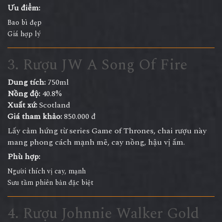
Ưu điểm:
Bao bì đẹp
Giá hợp lý
3. Rượu JW A Song Of Fire
Dung tích:
750ml
Nồng độ:
40.8%
Xuất xứ:
Scotland
Giá tham khảo:
850.000 đ
Lấy cảm hứng từ series Game of Thrones, chai rượu này
mang phong cách mạnh mẽ, cay nồng, hậu vị ấm.
Phù hợp:
Người thích vị cay, mạnh
Sưu tầm phiên bản đặc biệt
4. Rượu Johnnie Walker Gold