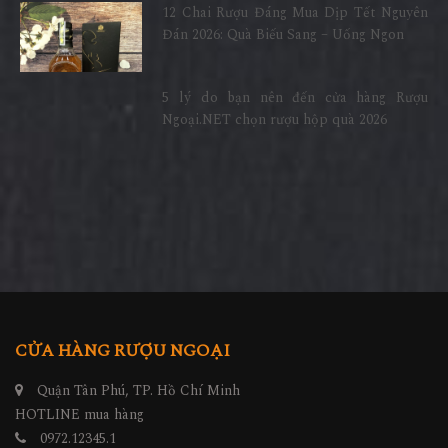
12 Chai Rượu Đáng Mua Dịp Tết Nguyên
Đán 2026: Quà Biếu Sang – Uống Ngon
5 lý do bạn nên đến cửa hàng Rượu
Ngoại.NET chọn rượu hộp quà 2026
CỬA HÀNG RƯỢU NGOẠI
Quận Tân Phú, TP. Hồ Chí Minh
HOTLINE mua hàng
0972.12345.1