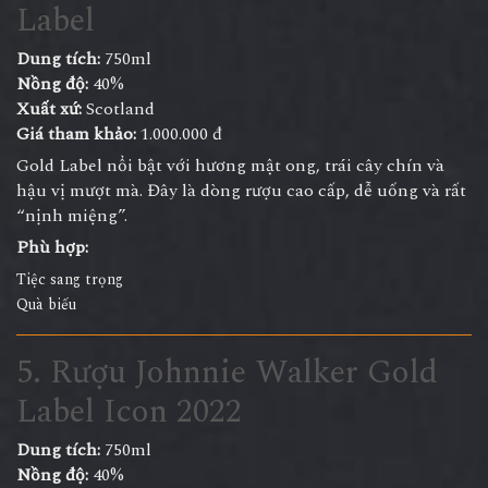
Label
Dung tích:
750ml
Nồng độ:
40%
Xuất xứ:
Scotland
Giá tham khảo:
1.000.000 đ
Gold Label nổi bật với hương mật ong, trái cây chín và
hậu vị mượt mà. Đây là dòng rượu cao cấp, dễ uống và rất
“nịnh miệng”.
Phù hợp:
Tiệc sang trọng
Quà biếu
5. Rượu Johnnie Walker Gold
Label Icon 2022
Dung tích:
750ml
Nồng độ:
40%