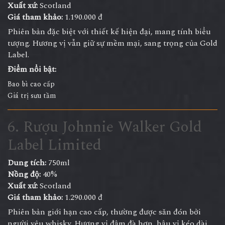
Xuất xứ:
Scotland
Giá tham khảo:
1.190.000 đ
Phiên bản đặc biệt với thiết kế hiện đại, mang tính biểu
tượng. Hương vị vẫn giữ sự mềm mại, sang trọng của Gold
Label.
Điểm nổi bật:
Bao bì cao cấp
Giá trị sưu tầm
6. Rượu Johnnie Walker Gold
Label Limited
Dung tích:
750ml
Nồng độ:
40%
Xuất xứ:
Scotland
Giá tham khảo:
1.290.000 đ
Phiên bản giới hạn cao cấp, thường được săn đón bởi
người yêu whisky. Hương vị đậm đà hơn, hậu vị kéo dài.