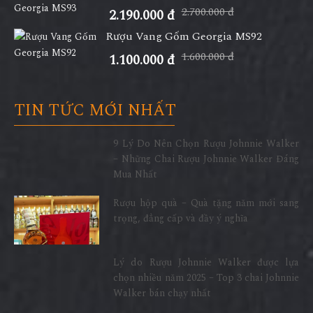
2.700.000 đ
2.190.000 đ
Rượu Vang Gốm Georgia MS92
1.600.000 đ
1.100.000 đ
TIN TỨC MỚI NHẤT
9 Lý Do Nên Chọn Rượu Johnnie Walker
– Những Chai Rượu Johnnie Walker Đáng
Mua Nhất
Rượu hộp quà – Quà tặng năm mới sang
trọng, đẳng cấp và đầy ý nghĩa
Lý do Rượu Johnnie Walker được lựa
chọn nhiều năm 2025 – Top 3 chai Johnnie
Walker bán chạy nhất