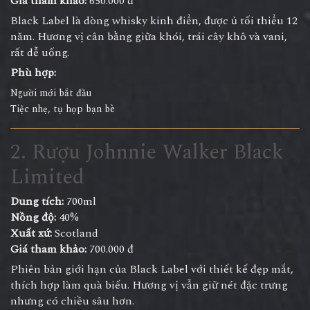
Giá tham khảo:
650.000 đ
Black Label là dòng whisky kinh điển, được ủ tối thiểu 12
năm. Hương vị cân bằng giữa khói, trái cây khô và vani,
rất dễ uống.
Phù hợp:
Người mới bắt đầu
Tiệc nhẹ, tụ họp bạn bè
2. Rượu Johnnie Walker Black
Limited
Dung tích:
700ml
Nồng độ:
40%
Xuất xứ:
Scotland
Giá tham khảo:
700.000 đ
Phiên bản giới hạn của Black Label với thiết kế đẹp mắt,
thích hợp làm quà biếu. Hương vị vẫn giữ nét đặc trưng
nhưng có chiều sâu hơn.