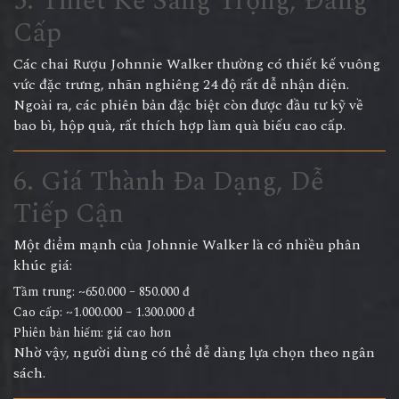
5. Thiết Kế Sang Trọng, Đẳng
Cấp
Các chai
Rượu Johnnie Walker
thường có thiết kế vuông
vức đặc trưng, nhãn nghiêng 24 độ rất dễ nhận diện.
Ngoài ra, các phiên bản đặc biệt còn được đầu tư kỹ về
bao bì, hộp quà, rất thích hợp làm quà biếu cao cấp.
6. Giá Thành Đa Dạng, Dễ
Tiếp Cận
Một điểm mạnh của Johnnie Walker là có nhiều phân
khúc giá:
Tầm trung: ~650.000 – 850.000 đ
Cao cấp: ~1.000.000 – 1.300.000 đ
Phiên bản hiếm: giá cao hơn
Nhờ vậy, người dùng có thể dễ dàng lựa chọn theo ngân
sách.