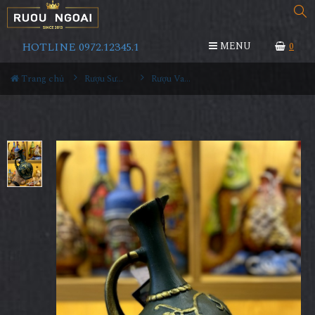
HOTLINE 0972.12345.1
MENU
0
Trang chủ
Rượu Sưu Tầm - Nga
Rượu Vang Gốm Georgia MS98