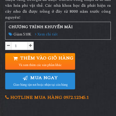
văn hóa phi vật thể. Các nhà khoa học đã phát hiện ra
cây nho đã được trồng ở đây từ 8000 năm trước công
nguyên!
CHƯƠNG TRÌNH KHUYẾN MÃI
Giảm 510K
Xem chi tiết
THÊM VÀO GIỎ HÀNG
Và xem thêm các sản phẩm khác
MUA NGAY
Giao hàng tận nơi hoặc nhận tại cửa hàng
HOTLINE MUA HÀNG 0972.12345.1