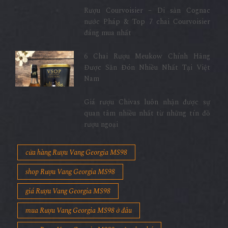
Rượu Courvoisier – Di sản Cognac
nước Pháp & Top 7 chai Courvoisier
đáng mua nhất
6 Chai Rượu Meukow Chính Hãng
Được Săn Đón Nhiều Nhất Tại Việt
Nam
Giá rượu Chivas luôn nhận được sự
quan tâm nhiều nhất từ những tín đồ
rượu ngoại
cửa hàng Rượu Vang Georgia MS98
shop Rượu Vang Georgia MS98
giá Rượu Vang Georgia MS98
mua Rượu Vang Georgia MS98 ở đâu