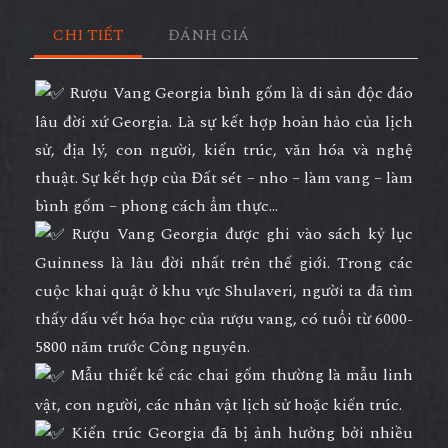
CHI TIẾT
ĐÁNH GIÁ
Rượu Vang Georgia bình gốm là di sản độc đáo
lâu đời xứ Georgia. Là sự kết hợp hoàn hảo của lịch
sử, địa lý, con người, kiến trúc, văn hóa và nghệ
thuật. Sự kết hợp của Đất sét – nho – làm vang – làm
bình gốm – phong cách ẩm thực…
Rượu Vang Georgia được ghi vào sách kỷ lục
Guinness là lâu đời nhất trên thế giới. Trong các
cuộc khai quật ở khu vực Shulaveri, người ta đã tìm
thấy dấu vết hóa học của rượu vang, có tuổi từ 6000-
5800 năm trước Công nguyên.
Mẫu thiết kế các chai gốm thường là mẫu linh
vật, con người, các nhân vật lịch sử hoặc kiến trúc.
Kiến trúc Georgia đã bị ảnh hưởng bởi nhiều