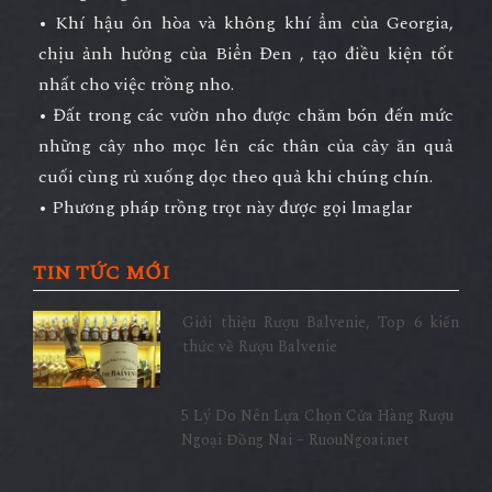
• Khí hậu ôn hòa và không khí ẩm của Georgia,
chịu ảnh hưởng của Biển Đen , tạo điều kiện tốt
nhất cho việc trồng nho.
• Đất trong các vườn nho được chăm bón đến mức
những cây nho mọc lên các thân của cây ăn quả
cuối cùng rủ xuống dọc theo quả khi chúng chín.
• Phương pháp trồng trọt này được gọi lmaglar
TIN TỨC MỚI
Giới thiệu Rượu Balvenie, Top 6 kiến
thức về Rượu Balvenie
5 Lý Do Nên Lựa Chọn Cửa Hàng Rượu
Ngoại Đồng Nai – RuouNgoai.net