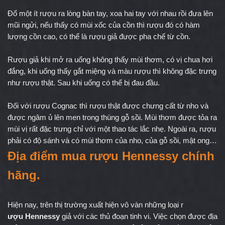
Đổ một ít rượu ra lòng bàn tay, xoa hai tay với nhau rồi đưa lên 
mũi ngửi, nếu thấy có mùi xốc của cồn thì rượu đó có hàm 
lượng cồn cao, có thể là rượu giả được pha chế từ cồn.
Rượu giả khi mở ra uống không thấy mùi thơm, có vị chua hơi 
đắng, khi uống thấy gắt miệng và màu rượu thì không đặc trưng 
như rượu thật. Sau khi uống có thể bị đau đầu.
Đối với rượu Cognac thì rượu thật được chưng cất từ nho và 
được ngâm ủ lên men trong thùng gỗ sồi. Mùi thơm được tỏa ra 
mùi vị rất đặc trưng chỉ với một thao tác lắc nhẹ. Ngoài ra, rượu 
phải có độ sánh và có mùi thơm của nho, của gỗ sồi, mật ong…
Địa điểm mua
 rượu Hennessy
 chính 
hãng.
Hiện nay, trên thị trường xuất hiện vô vàn những loại r
ượu Hennessy
 giả với các thủ đoạn tinh vi. Việc chọn được địa 