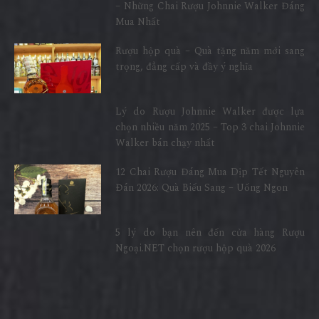
– Những Chai Rượu Johnnie Walker Đáng
Mua Nhất
Rượu hộp quà – Quà tặng năm mới sang
trọng, đẳng cấp và đầy ý nghĩa
Lý do Rượu Johnnie Walker được lựa
chọn nhiều năm 2025 – Top 3 chai Johnnie
Walker bán chạy nhất
12 Chai Rượu Đáng Mua Dịp Tết Nguyên
Đán 2026: Quà Biếu Sang – Uống Ngon
5 lý do bạn nên đến cửa hàng Rượu
Ngoại.NET chọn rượu hộp quà 2026