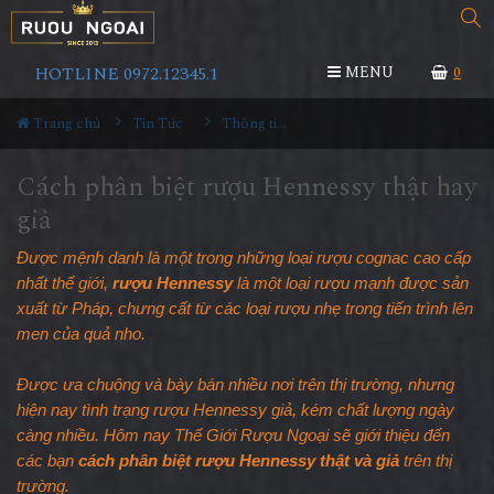
HOTLINE 0972.12345.1
MENU
0
Trang chủ
Tin Tức
Thông tin Rượu ngoại
Cách phân biệt rượu Hennessy thật hay
giả
Được mệnh danh là một trong những loại rượu cognac cao cấp 
nhất thế giới, 
rượu Hennessy
 là một loại rượu mạnh được sản 
xuất từ Pháp, chưng cất từ các loại rượu nhẹ trong tiến trình lên 
men của quả nho. 
Được ưa chuộng và bày bán nhiều nơi trên thị trường, nhưng 
hiện nay tình trạng rượu Hennessy giả, kém chất lượng ngày 
càng nhiều. Hôm nay Thế Giới Rượu Ngoại sẽ giới thiệu đến 
các bạn 
cách phân biệt rượu Hennessy thật và giả
 trên thị 
trường.