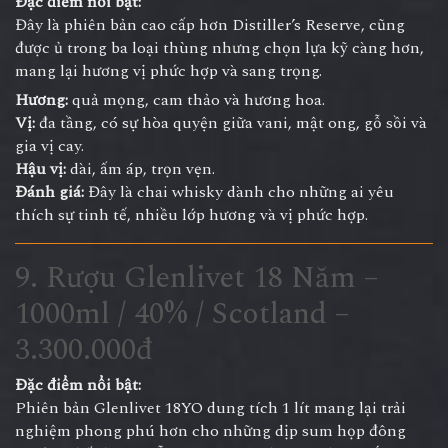
Đặc điểm nổi bật:
Đây là phiên bản cao cấp hơn Distiller’s Reserve, cũng
được ủ trong ba loại thùng nhưng chọn lựa kỹ càng hơn,
mang lại hương vị phức hợp và sang trọng.
Hương:
quả mọng, cam thảo và hương hoa.
Vị:
đa tầng, có sự hòa quyện giữa vani, mật ong, gỗ sồi và
gia vị cay.
Hậu vị:
dài, ấm áp, trọn vẹn.
Đánh giá:
Đây là chai whisky dành cho những ai yêu
thích sự tinh tế, nhiều lớp hương và vị phức hợp.
9. Rượu Glenlivet 18 Năm –
1000ml / 40% / Scotland –
3.300.000đ
Đặc điểm nổi bật:
Phiên bản Glenlivet 18YO dung tích 1 lít mang lại trải
nghiệm phong phú hơn cho những dịp sum họp đông