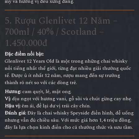
mỹ và hương vị đều xứng đáng.
5. Rượu Glenlivet 12 Năm –
700ml / 40% / Scotland –
1.450.000đ
Đặc điểm nổi bật:
Glenlivet 12 Years Old là một trong những chai whisky
nổi tiếng nhất thế giới, từng đạt nhiều giải thưởng quốc
tế. Được ủ ít nhất 12 năm, rượu mang đến sự trưởng
thành rõ nét so với các dòng trẻ.
Hương:
cam quýt, lê, mật ong.
Vị:
dịu ngọt với hương vani, gỗ sồi và chút gừng cay nhẹ.
Hậu vị:
êm ái, để lại dư vị trái cây chín.
Đánh giá:
Đây là chai whisky Speyside điển hình, dễ uống
nhưng vẫn đủ chiều sâu. Với mức giá hơn 1,4 triệu đồng,
đây là lựa chọn kinh điển cho cả thưởng thức và sưu tầm.