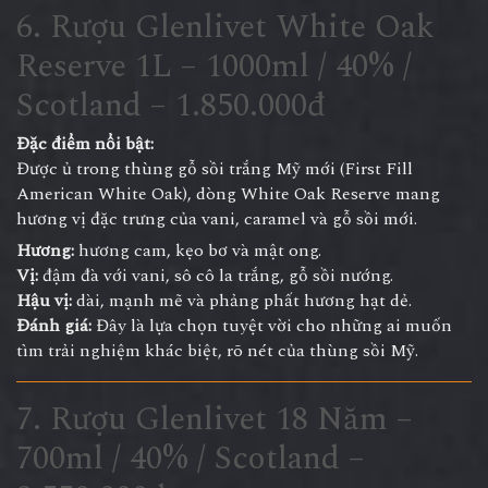
6. Rượu Glenlivet White Oak
Reserve 1L – 1000ml / 40% /
Scotland – 1.850.000đ
Đặc điểm nổi bật:
Được ủ trong thùng gỗ sồi trắng Mỹ mới (First Fill
American White Oak), dòng White Oak Reserve mang
hương vị đặc trưng của vani, caramel và gỗ sồi mới.
Hương:
hương cam, kẹo bơ và mật ong.
Vị:
đậm đà với vani, sô cô la trắng, gỗ sồi nướng.
Hậu vị:
dài, mạnh mẽ và phảng phất hương hạt dẻ.
Đánh giá:
Đây là lựa chọn tuyệt vời cho những ai muốn
tìm trải nghiệm khác biệt, rõ nét của thùng sồi Mỹ.
7. Rượu Glenlivet 18 Năm –
700ml / 40% / Scotland –