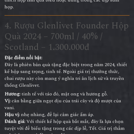
họp.
4. Rượu Glenlivet Founder Hộp
Quà 2024 – 700ml / 40% /
Scotland – 1.300.000đ
Đặc điểm nổi bật:
Đây là phiên bản quà tặng đặc biệt trong năm 2024, thiết
kế hộp sang trọng, tinh tế. Ngoài giá trị thưởng thức,
chai rượu này còn mang ý nghĩa tri ân lịch sử và truyền
thống Glenlivet.
Hương:
tinh tế với táo đỏ, mật ong và hương gỗ.
Vị:
cân bằng giữa ngọt dịu của trái cây và độ mượt của
vani.
Hậu vị:
nhẹ nhàng, để lại cảm giác ấm áp.
Đánh giá:
Với thiết kế hộp quà bắt mắt, đây là lựa chọn
tuyệt vời để biếu tặng trong các dịp lễ, Tết. Giá trị thẩm