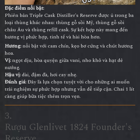
Đặc điểm nổi bật:
Phiên bản Triple Cask Distiller's Reserve được ủ trong ba
loại thùng khác nhau: thùng gỗ sồi Mỹ, thùng gỗ sồi
châu Âu và thùng refill cask. Sự kết hợp này mang đến
hương vị phức hợp, tinh tế và hài hòa hơn.
Hương:
nổi bật với cam chín, kẹo bơ cứng và chút hương
hoa.
Vị:
ngọt dịu, hòa quyện giữa vani, nho khô và hạt dẻ
nướng.
Hậu vị:
dài, đậm đà, hơi cay nhẹ.
Đánh giá:
Đây là lựa chọn tuyệt vời cho những ai muốn
trải nghiệm sự phức hợp nhưng vẫn dễ tiếp cận. Chai 1 lít
càng giúp bữa tiệc thêm trọn vẹn.
3.
Rượu Glenlivet 1824 Founder's
Reserve