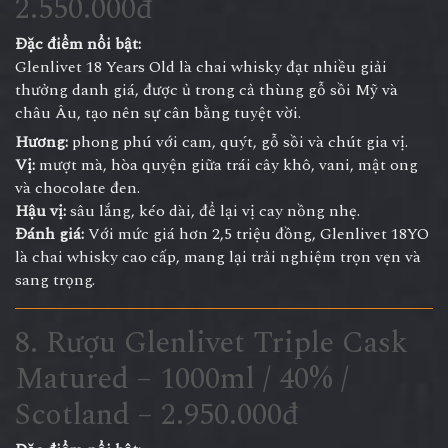
2.550.000đ
Đặc điểm nổi bật:
Glenlivet 18 Years Old là chai whisky đạt nhiều giải
thưởng danh giá, được ủ trong cả thùng gỗ sồi Mỹ và
châu Âu, tạo nên sự cân bằng tuyệt vời.
Hương:
phong phú với cam, quýt, gỗ sồi và chút gia vị.
Vị:
mượt mà, hòa quyện giữa trái cây khô, vani, mật ong
và chocolate đen.
Hậu vị:
sâu lắng, kéo dài, để lại vị cay nồng nhẹ.
Đánh giá:
Với mức giá hơn 2,5 triệu đồng, Glenlivet 18YO
là chai whisky cao cấp, mang lại trải nghiệm trọn vẹn và
sang trọng.
8. Rượu Glenlivet Triple Cask
Matured – 1000ml / 40% /
Scotland – 2.950.000đ