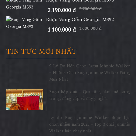
2.700.000 đ
2.190.000 đ
Rượu Vang Gốm Georgia MS92
1.600.000 đ
1.100.000 đ
TIN TỨC MỚI NHẤT
9 Lý Do Nên Chọn Rượu Johnnie Walker
– Những Chai Rượu Johnnie Walker Đáng
Mua Nhất
Rượu hộp quà – Quà tặng năm mới sang
trọng, đẳng cấp và đầy ý nghĩa
Lý do Rượu Johnnie Walker được lựa
chọn nhiều năm 2025 – Top 3 chai Johnnie
Walker bán chạy nhất