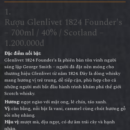
1.
Rượu Glenlivet 1824 Founder's
– 700ml / 40% / Scotland –
1.200.000đ
Đặc điểm nổi bật:
Glenlivet 1824 Founder's là phiên bản tôn vinh người
sáng lập George Smith – người đã đặt nền móng cho
thương hiệu Glenlivet từ năm 1824. Đây là dòng whisky
mang hương vị trẻ trung, dễ tiếp cận, phù hợp cho cả
những người mới bắt đầu hành trình khám phá thế giới
Scotch whisky.
Hương:
ngọt ngào với mật ong, lê chín, táo xanh.
Vị:
cân bằng, nổi bật là vani, caramel cùng chút hương gỗ
sồi nhẹ nhàng.
Hậu vị:
mượt mà, dịu ngọt, có dư âm trái cây và hạnh
nhân.