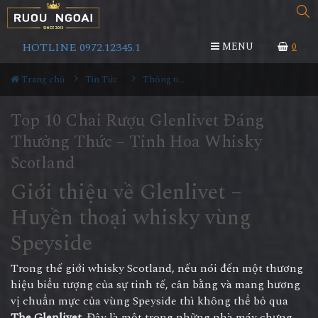
HOTLINE 0972.12345.1
MENU
0
Trang chủ
Tin Tức
Thông tin Rượu ngoại
Top 10 Chai Rượu Glenlivet Đáng
Thưởng Thức – Tinh Hoa Whisky
Scotland
Giới thiệu về Glenlivet –
Huyền thoại whisky vùng
Speyside
Trong thế giới whisky Scotland, nếu nói đến một thương
hiệu biểu tượng của sự tinh tế, cân bằng và mang hương
vị chuẩn mực của vùng Speyside thì không thể bỏ qua
The Glenlivet
. Đây là một trong những nhà máy chưng