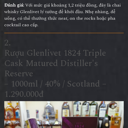
Đánh giá:
Với mức giá khoảng 1,2 triệu đồng, đây là chai
whisky Glenlivet lý tưởng để khởi đầu. Nhẹ nhàng, dễ
uống, có thể thưởng thức neat, on the rocks hoặc pha
cocktail cao cấp.
2.
Rượu Glenlivet 1824 Triple
Cask Matured Distiller's
Reserve
– 1000ml / 40% / Scotland –
1.290.000đ