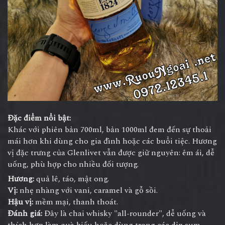
Đặc điểm nổi bật:
Khác với phiên bản 700ml, bản 1000ml đem đến sự thoải
mái hơn khi dùng cho gia đình hoặc các buổi tiệc. Hương
vị đặc trưng của Glenlivet vẫn được giữ nguyên: êm ái, dễ
uống, phù hợp cho nhiều đối tượng.
Hương:
quả lê, táo, mật ong.
Vị:
nhẹ nhàng với vani, caramel và gỗ sồi.
Hậu vị:
mềm mại, thanh thoát.
Đánh giá:
Đây là chai whisky "all-rounder", dễ uống và
thích hợp làm quà biếu hoặc dùng trong các dịp sum