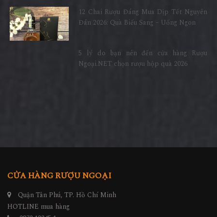
12 Chai Rượu Đáng Mua Dịp Tết Nguyên
Đán 2026: Quà Biếu Sang – Uống Ngon
5 lý do bạn nên đến cửa hàng Rượu
Ngoại.NET chọn rượu hộp quà 2026
CỬA HÀNG RƯỢU NGOẠI
Quận Tân Phú, TP. Hồ Chí Minh
HOTLINE mua hàng