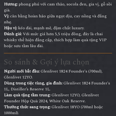
Hương:
phong phú với cam thảo, socola đen, gia vị, gỗ sồi
già.
Vị:
cân bằng hoàn hảo giữa ngọt dịu, cay nồng và đắng
nhẹ.
Hậu vị:
kéo dài, mạnh mẽ, đậm chất luxury.
Đánh giá:
Với mức giá hơn 5,5 triệu đồng, đây là chai
whisky thể hiện đẳng cấp, thích hợp làm quà tặng VIP
hoặc sưu tầm lâu dài.
So sánh & Gợi ý lựa chọn
Người mới bắt đầu:
Glenlivet 1824 Founder's (700ml),
Glenlivet 12YO.
Dùng trong tiệc tùng, gia đình:
Glenlivet 1824 Founder's
1L, Distiller’s Reserve 1L.
Làm quà tặng tầm trung:
Glenlivet 12YO, Glenlivet
Founder Hộp Quà 2024, White Oak Reserve.
Thưởng thức sang trọng:
Glenlivet 18YO (700ml hoặc
1000ml).