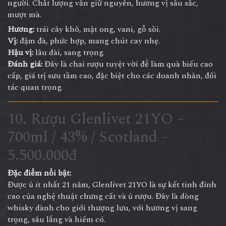
người. Chất lượng vẫn giữ nguyên, hương vị sâu sắc,
mượt mà.
Hương:
trái cây khô, mật ong, vani, gỗ sồi.
Vị:
đậm đà, phức hợp, mang chút cay nhẹ.
Hậu vị:
lâu dài, sang trọng.
Đánh giá:
Đây là chai rượu tuyệt vời để làm quà biếu cao
cấp, giá trị sưu tầm cao, đặc biệt cho các doanh nhân, đối
tác quan trọng.
10. Rượu Glenlivet 21YO –
700ml / 43% / Scotland –
5.500.000đ
Đặc điểm nổi bật:
Được ủ ít nhất 21 năm, Glenlivet 21YO là sự kết tinh đỉnh
cao của nghệ thuật chưng cất và ủ rượu. Đây là dòng
whisky dành cho giới thượng lưu, với hương vị sang
trọng, sâu lắng và hiếm có.