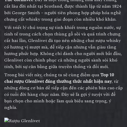
cất lâu đời nhất tại Scotland, được thành lập từ năm 1824
bởi George Smith – người tiên phong hợp pháp hóa nghề
chưng cất whisky trong giai đoạn còn nhiều khó khăn.
Với triết lý chú trọng sự tinh khiết trong nguồn nước, sự
tinh tế trong cách chọn thùng gỗ sồi và quá trình chưng
cất hai lần, Glenlivet đã tạo nên những chai rượu whisky
có hương vị mượt mà, dễ tiếp cận nhưng vẫn giàu tầng
hương phức hợp. Không chỉ dành cho người mới bắt đầu,
Glenlivet còn chinh phục cả những người sành sỏi khó
tính, bởi sự cân bằng giữa truyền thống và đổi mới.
Trong bài viết này, chúng ta sẽ cùng điểm qua
Top 10
chai
rượu Glenlivet
đáng thưởng thức nhất hiện nay
, từ
những dòng cơ bản dễ tiếp cận đến các phiên bản cao cấp
có tuổi đời hàng chục năm. Đây sẽ là gợi ý tuyệt vời để
bạn chọn cho mình hoặc làm quà biếu sang trọng, ý
nghĩa.