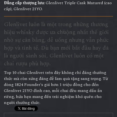
Đẳng cấp thượng lưu:
Glenlivet Triple Cask Matured (cao
cấp), Glenlivet 21YO.
Glenlivet luôn là một trong những thương
hiệu whisky được ưa chuộng nhất thế giới
nhờ sự cân bằng, dễ uống nhưng vẫn phức
hợp và tinh tế. Dù bạn mới bắt đầu hay đã
là người sành sỏi, Glenlivet luôn có một
chai rượu phù hợp.
Top 10 chai Glenlivet trên đây không chỉ đáng thưởng
thức mà còn xứng đáng để làm quà tặng sang trọng. Từ
dòng 1824 Founder's giá hơn 1 triệu đồng cho đến
Glenlivet 21YO đỉnh cao, mỗi chai đều mang dấu ấn
riêng, hứa hẹn mang đến trải nghiệm khó quên cho
người thưởng thức.