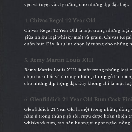
vẹn và tuyệt vời, lý tưởng cho những dịp đặc biệt.
4.
Chivas Regal 12 Year Old
Chivas Regal 12 Year Old là một trong những loại w
giữa nhiều loại whisky malt và grain, Chivas Re
cuốn hút. Đây là sự lựa chọn lý tưởng cho những n
5.
Remy Martin Louis XIII
Remy Martin Louis XIII là một trong những loại co
chọn lọc nhất và ủ trong những thùng gỗ lâu năm,
cho những dịp trọng đại. Đây không chỉ là một loạ
6.
Glenfiddich 21 Year Old Rum Cask Fin
Glenfiddich 21 Year Old là một trong những dòng w
năm ủ trong thùng gỗ sồi, rượu được hoàn thiện 
whisky và rum, tạo nên hương vị ngọt ngào, nồng 