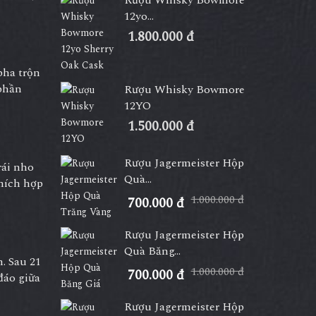
Rượu Whisky Bowmore
12yo...
1.800.000 đ
pha trộn
phần
Rượu Whisky Bowmore
12YO
1.500.000 đ
Rượu Jagermeister Hộp
rái nho
Quà...
thích hợp
1.000.000 đ
700.000 đ
Rượu Jagermeister Hộp
Quà Băng...
. Sau 21
1.000.000 đ
700.000 đ
đáo giữa
Rượu Jagermeister Hộp