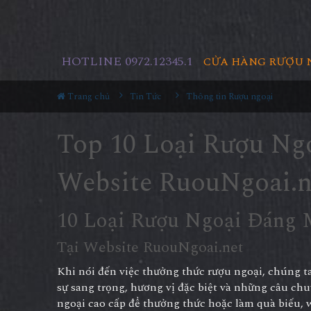
HOTLINE 0972.12345.1
CỬA HÀNG RƯỢU 
Trang chủ
Tin Tức
Thông tin Rượu ngoại
Top 10 Loại Rượu Ng
Website RuouNgoai.n
10 Loại Rượu Ngoại Đáng 
Tại Website RuouNgoai.net
Khi nói đến việc thưởng thức rượu ngoại, chúng t
sự sang trọng, hương vị đặc biệt và những câu ch
ngoại cao cấp để thưởng thức hoặc làm quà biếu, 