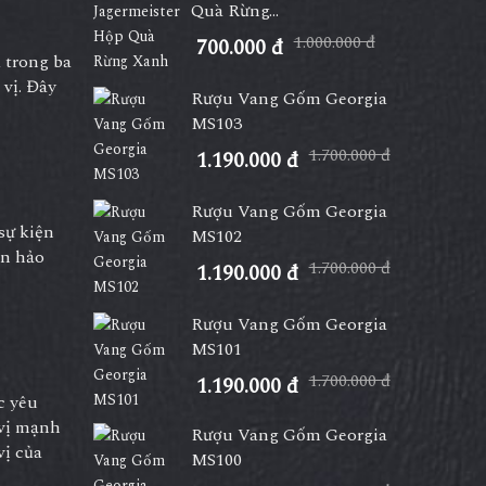
Quà Rừng...
1.000.000 đ
700.000 đ
 trong ba
 vị. Đây
Rượu Vang Gốm Georgia
MS103
1.700.000 đ
1.190.000 đ
Rượu Vang Gốm Georgia
sự kiện
MS102
àn hảo
1.700.000 đ
1.190.000 đ
Rượu Vang Gốm Georgia
MS101
1.700.000 đ
1.190.000 đ
c yêu
 vị mạnh
Rượu Vang Gốm Georgia
vị của
MS100