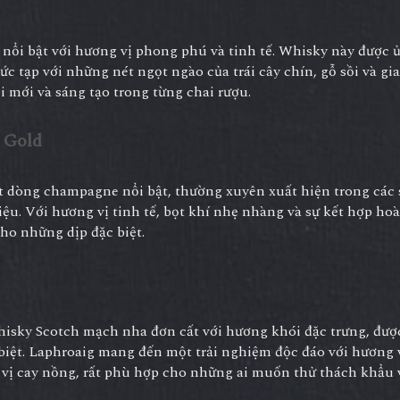
nổi bật với hương vị phong phú và tinh tế. Whisky này được ủ
 tạp với những nét ngọt ngào của trái cây chín, gỗ sồi và gia
i mới và sáng tạo trong từng chai rượu.
 Gold
t dòng champagne nổi bật, thường xuyên xuất hiện trong các 
iệu. Với hương vị tinh tế, bọt khí nhẹ nhàng và sự kết hợp ho
cho những dịp đặc biệt.
hisky Scotch mạch nha đơn cất với hương khói đặc trưng, đượ
 biệt. Laphroaig mang đến một trải nghiệm độc đáo với hương
vị cay nồng, rất phù hợp cho những ai muốn thử thách khẩu 