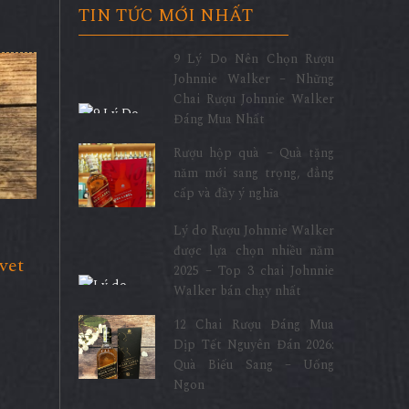
TIN TỨC MỚI NHẤT
9 Lý Do Nên Chọn Rượu
Johnnie Walker – Những
Chai Rượu Johnnie Walker
Đáng Mua Nhất
Rượu hộp quà – Quà tặng
năm mới sang trọng, đẳng
cấp và đầy ý nghĩa
Lý do Rượu Johnnie Walker
được lựa chọn nhiều năm
vet
2025 – Top 3 chai Johnnie
Walker bán chạy nhất
12 Chai Rượu Đáng Mua
Dịp Tết Nguyên Đán 2026:
Quà Biếu Sang – Uống
Ngon