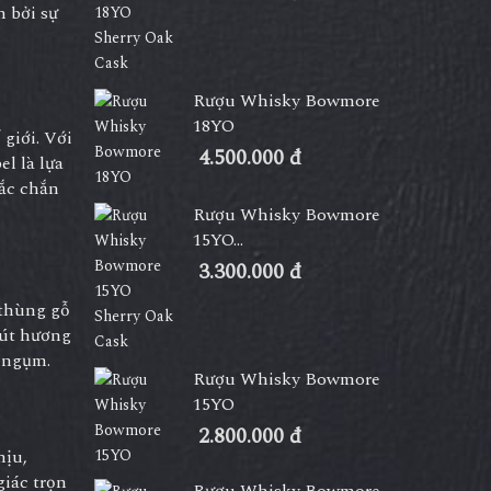
n bởi sự
Rượu Whisky Bowmore
18YO
giới. Với
4.500.000 đ
l là lựa
hắc chắn
Rượu Whisky Bowmore
15YO...
3.300.000 đ
 thùng gỗ
hút hương
i ngụm.
Rượu Whisky Bowmore
15YO
2.800.000 đ
hịu,
iác trọn