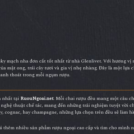
isky mạch nha đơn cất tốt nhất từ nhà Glenlivet. Với hương v
 mật ong, trái cây tươi và gia vị nhẹ nhàng. Đây là một lựa 
thanh thoát trong mỗi ngụm rượu.
a nhất tại
RuouNgoai.net
. Mỗi chai rượu đều mang một câu c
à nghệ thuật chế tác, mang đến những trải nghiệm tuyệt vời c
ky, cognac, hay champagne, những lựa chọn trên đều sẽ làm hà
 thêm nhiều sản phẩm rượu ngoại cao cấp và tìm cho mình 