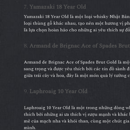
7.
Yamazaki 18 Year Old
Yamazaki 18 Year Old là một loại whisky Nhật Bản 
loại thùng gỗ khác nhau, tạo nên một hương vị phức
là lựa chọn hoàn hảo cho những ai yêu thích sự đổ
8.
Armand de Brignac Ace of Spades Brut
Armand de Brignac Ace of Spades Brut Gold là mộ
sang trọng và được yêu thích bởi các tín đồ sành đ
giữa trái cây và hoa, đây là một món quà lý tưởng 
9.
Laphroaig 10 Year Old
Laphroaig 10 Year Old là một trong những dòng w
thích bởi những ai ưa thích vị rượu mạnh và khác
mẽ của mạch nha và khói than, cùng một chút gia 
mình.