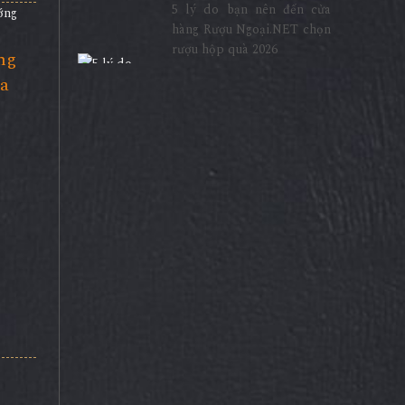
5 lý do bạn nên đến cửa
hàng Rượu Ngoại.NET chọn
rượu hộp quà 2026
ng
ua