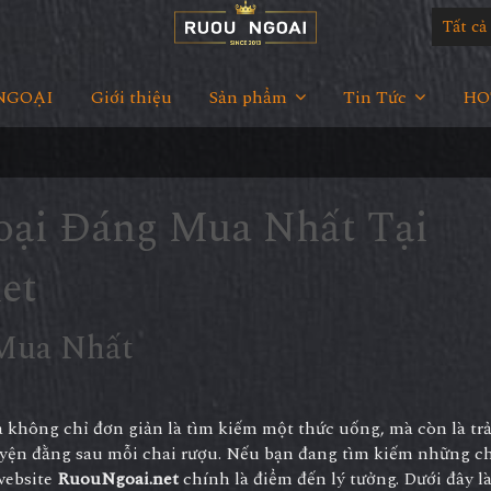
Tất c
NGOẠI
Giới thiệu
Sản phẩm
Tin Tức
HOT
oại Đáng Mua Nhất Tại
et
Mua Nhất
a không chỉ đơn giản là tìm kiếm một thức uống, mà còn là tr
uyện đằng sau mỗi chai rượu. Nếu bạn đang tìm kiếm những c
website
RuouNgoai.net
chính là điểm đến lý tưởng. Dưới đây l