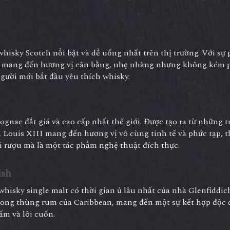
hisky Scotch nổi bật và dễ uống nhất trên thị trường. Với sự 
gal mang đến hương vị cân bằng, nhẹ nhàng nhưng không kém 
gười mới bắt đầu yêu thích whisky.
gnac đắt giá và cao cấp nhất thế giới. Được tạo ra từ những t
 Louis XIII mang đến hương vị vô cùng tinh tế và phức tạp, 
i rượu mà là một tác phẩm nghệ thuật đích thực.
ish
hisky single malt có thời gian ủ lâu nhất của nhà Glenfiddich
trong thùng rum của Caribbean, mang đến một sự kết hợp độc 
ấm và lôi cuốn.