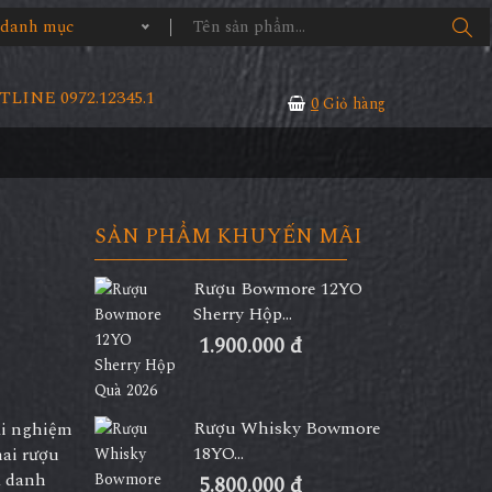
ả danh mục
LINE 0972.12345.1
0
Giỏ hàng
SẢN PHẨM KHUYẾN MÃI
Rượu Bowmore 12YO
Sherry Hộp...
1.900.000 đ
Rượu Whisky Bowmore
ải nghiệm
18YO...
hai rượu
à danh
5.800.000 đ