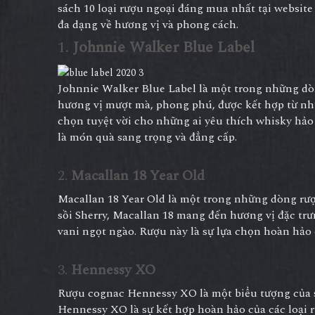
sách 10 loại rượu ngoại đáng mua nhất tại website
đa dạng về hương vị và phong cách.
1.
Johnnie Walker Blue Label
Johnnie Walker Blue Label là một trong những dòng
hương vị mượt mà, phong phú, được kết hợp từ nhữ
chọn tuyệt vời cho những ai yêu thích whisky hảo 
là món quà sang trọng và đẳng cấp.
2.
Macallan 18 Year Old
Macallan 18 Year Old là một trong những dòng rượ
sồi Sherry, Macallan 18 mang đến hương vị đặc trư
vani ngọt ngào. Rượu này là sự lựa chọn hoàn hảo
3.
Hennessy XO
Rượu cognac Hennessy XO là một biểu tượng của s
Hennessy XO là sự kết hợp hoàn hảo của các loại