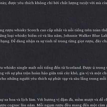
 này, được yêu thích không chỉ bởi chất lượng tuyệt vời mà cò
 rượu whisky Scotch cao cấp nhất và nổi tiếng trên toàn thế 
ng loại whisky hiếm có và lâu năm, Johnnie Walker Blue Labe
hạng. Dễ dàng nhận ra sự tinh tế trong từng giọt rượu, đây c
u whisky single malt nổi tiếng đến từ Scotland. Được ủ trong
ng với sự pha trộn hoàn hảo giữa trái cây khô, gia vị và một c
 cho những người yêu thích sự phức tạp và sâu lắng trong mỗ
ự xa hoa và lịch lãm. Với hương vị đậm đà, mềm mượt và dễ c
 rượu cognac lâu năm. Mỗi ngụm rượu đều mang đến một cảm g