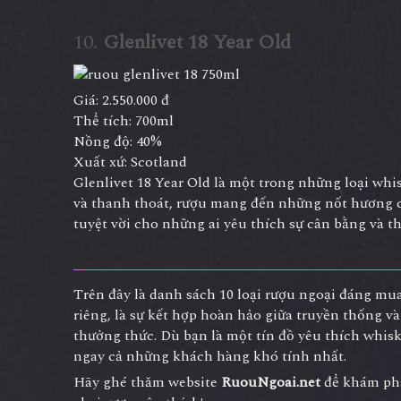
10.
Glenlivet 18 Year Old
Giá: 2.550.000 đ
Thể tích: 700ml
Nồng độ: 40%
Xuất xứ: Scotland
Glenlivet 18 Year Old là một trong những loại wh
và thanh thoát, rượu mang đến những nốt hương của
tuyệt vời cho những ai yêu thích sự cân bằng và 
Trên đây là danh sách 10 loại rượu ngoại đáng mu
riêng, là sự kết hợp hoàn hảo giữa truyền thống v
thưởng thức. Dù bạn là một tín đồ yêu thích whis
ngay cả những khách hàng khó tính nhất.
Hãy ghé thăm website
RuouNgoai.net
để khám phá