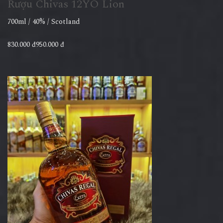
Rượu Chivas 12YO Lion
700ml / 40% / Scotland
830.000 đ950.000 đ