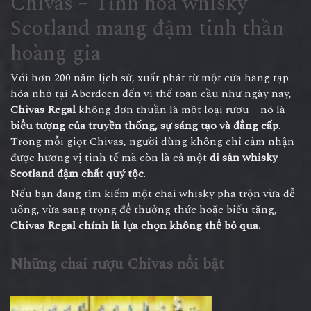
Chivas – Tinh hoa whisky
Scotland mang đậm tinh thần
hoàng gia
Với hơn 200 năm lịch sử, xuất phát từ một cửa hàng tạp
hóa nhỏ tại Aberdeen đến vị thế toàn cầu như ngày nay,
Chivas Regal
không đơn thuần là một loại rượu – nó là
biểu tượng của truyền thống, sự sáng tạo và đẳng cấp
.
Trong mỗi giọt Chivas, người dùng không chỉ cảm nhận
được hương vị tinh tế mà còn là cả một
di sản whisky
Scotland đậm chất quý tộc
.
Nếu bạn đang tìm kiếm một chai whisky pha trộn vừa dễ
uống, vừa sang trọng để thưởng thức hoặc biếu tặng,
Chivas Regal chính là lựa chọn không thể bỏ qua.
Những chai
rượu Chivas
nổi bật