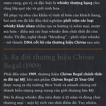
rượu vang, gia vị, và đặc biệt là
whisky thượng hạng
cho
tầng lớp quý tộc và giới tinh hoa.
Để phục vụ nhu cầu khẩu vị tinh tế hơn của khách hàng,
hai anh em đã bắt đầu thử nghiệm
phối trộn các loại
whisky khác nhau
nhằm tạo ra hương vị mềm mại, mượt
mà hơn – điều mà các loại whisky đơn chất thời đó còn
thiếu. Từ đây, nghệ thuật “blending” – phối trộn whisky
– trở thành
DNA cốt lõi của thương hiệu Chivas
sau này.
3. Ra đời thương hiệu Chivas
Regal (1909)
Phải đến năm
1909
, thương hiệu
Chivas Regal chính thức
ra đời tại Mỹ
, khi sản phẩm
Chivas Regal 25 Year Old
được tung ra thị trường New York và nhanh chóng trở
thành biểu tượng sang trọng của giới thượng lưu Mỹ.
Đây là dòng whisky đầu tiên được ủ 25 năm và đóng chai
thương mại – một kỳ tích vào thời điểm đó. Tuy nhiên,