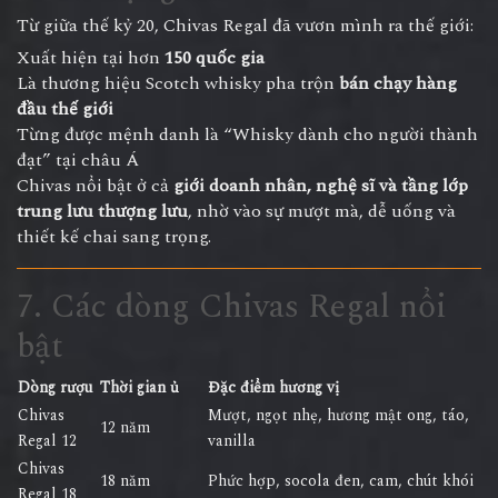
Từ giữa thế kỷ 20, Chivas Regal đã vươn mình ra thế giới:
Xuất hiện tại hơn
150 quốc gia
Là thương hiệu Scotch whisky pha trộn
bán chạy hàng
đầu thế giới
Từng được mệnh danh là “Whisky dành cho người thành
đạt” tại châu Á
Chivas nổi bật ở cả
giới doanh nhân, nghệ sĩ và tầng lớp
trung lưu thượng lưu
, nhờ vào sự mượt mà, dễ uống và
thiết kế chai sang trọng.
7. Các dòng Chivas Regal nổi
bật
Dòng rượu
Thời gian ủ
Đặc điểm hương vị
Chivas
Mượt, ngọt nhẹ, hương mật ong, táo,
12 năm
Regal 12
vanilla
Chivas
18 năm
Phức hợp, socola đen, cam, chút khói
Regal 18