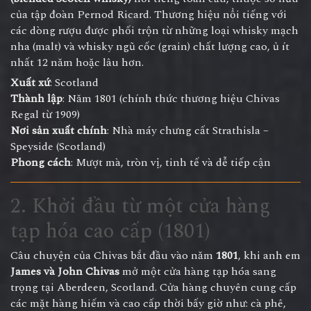
của tập đoàn Pernod Ricard. Thương hiệu nổi tiếng với
các dòng rượu được phối trộn từ những loại whisky mạch
nha (malt) và whisky ngũ cốc (grain) chất lượng cao, ủ ít
nhất 12 năm hoặc lâu hơn.
Xuất xứ
: Scotland
Thành lập
: Năm 1801 (chính thức thương hiệu Chivas
Regal từ 1909)
Nơi sản xuất chính
: Nhà máy chưng cất Strathisla –
Speyside (Scotland)
Phong cách
: Mượt mà, tròn vị, tinh tế và dễ tiếp cận
2. Khởi đầu từ một cửa hàng
tạp hóa cao cấp (1801)
Câu chuyện của Chivas bắt đầu vào năm
1801
, khi anh em
James và John Chivas
mở một cửa hàng tạp hóa sang
trọng tại Aberdeen, Scotland. Cửa hàng chuyên cung cấp
các mặt hàng hiếm và cao cấp thời bấy giờ như: cà phê,