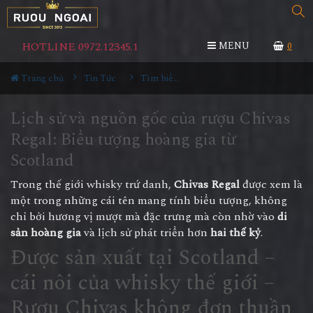
HOTLINE 0972.12345.1
MENU
0
Trang chủ
Tin Tức
Tìm hiểu về rượu
Lịch sử và nguồn gốc của rượu Chivas
Regal: Biểu tượng hoàng gia từ
Scotland
Trong thế giới whisky trứ danh,
Chivas Regal
được xem là
một trong những cái tên mang tính biểu tượng, không
chỉ bởi hương vị mượt mà đặc trưng mà còn nhờ vào
di
sản hoàng gia
và lịch sử phát triển hơn
hai thế kỷ
.
Được sản xuất tại Scotland –
cái nôi của whisky thế giới –
Rượu Chivas
không đơn thuần