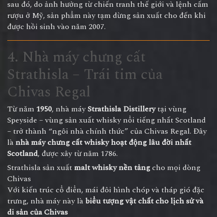
sau đó, do ảnh hưởng từ chiến tranh thế giới và lệnh cấm
rượu ở Mỹ, sản phẩm này tạm dừng sản xuất cho đến khi
được hồi sinh vào năm 2007.
4. Nhà máy chưng cất
Strathisla – Trái tim của
Chivas Regal
Từ năm
1950
, nhà máy
Strathisla Distillery
tại vùng
Speyside – vùng sản xuất whisky nổi tiếng nhất Scotland
– trở thành “ngôi nhà chính thức” của Chivas Regal. Đây
là
nhà máy chưng cất whisky hoạt động lâu đời nhất
Scotland
, được xây từ năm 1786.
Strathisla sản xuất
malt whisky nền tảng
cho mọi dòng
Chivas
Với kiến trúc cổ điển, mái đôi hình chóp và tháp gió đặc
trưng, nhà máy này là
biểu tượng vật chất cho lịch sử và
di sản của Chivas