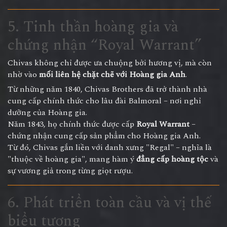
5. Tinh thần hoàng gia và
chứng nhận “Royal Warrant”
Chivas không chỉ được ưa chuộng bởi hương vị, mà còn
nhờ vào
mối liên hệ chặt chẽ với Hoàng gia Anh
.
Từ những năm 1840, Chivas Brothers đã trở thành nhà
cung cấp chính thức cho lâu đài Balmoral – nơi nghỉ
dưỡng của Hoàng gia.
Năm 1843, họ chính thức được cấp
Royal Warrant
–
chứng nhận cung cấp sản phẩm cho Hoàng gia Anh.
Từ đó, Chivas gắn liền với danh xưng "Regal" – nghĩa là
"thuộc về hoàng gia", mang hàm ý
đẳng cấp hoàng tộc
và
sự vương giả trong từng giọt rượu.
6. Phát triển toàn cầu và vị thế
biểu tượng