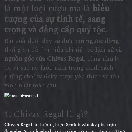
là một loại rượu mà là
biểu
tượng của sự tinh tế, sang
trọng và đẳng cấp quý tộc
.
Bài viết dưới đây sẽ đưa bạn ngược dòng
thời gian để tìm hiểu chi tiết về
lịch sử và
nguồn gốc của Chivas Regal
, cũng như lý
do vì sao nó luôn nằm trong danh sách
những chai whisky được yêu thích và tôn
vinh nhất toàn cầu.
1. Chivas Regal là gì?
Chivas Regal
là thương hiệu
Scotch whisky pha trộn
(blended Scotch whisky)
nổi tiếng toàn cầu, thuộc sở hữu