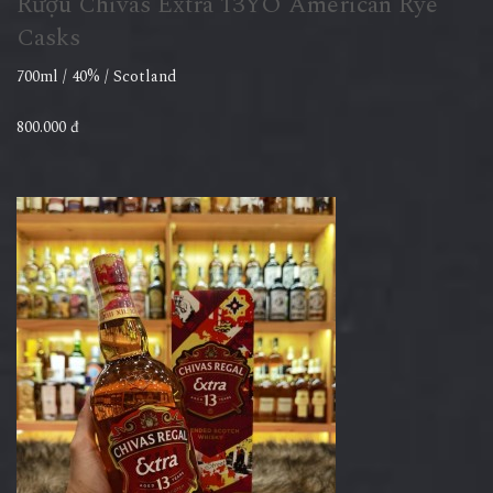
Rượu Chivas Extra 13YO American Rye
Casks
700ml / 40% / Scotland
800.000 đ