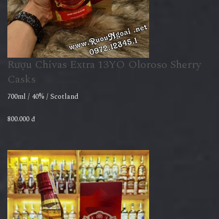
Rượu Chivas Extra 13YO Oloroso Sherry
Casks
700ml / 40% / Scotland
800.000 đ