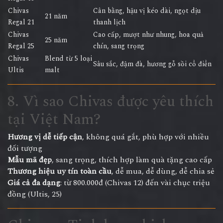
Chivas
Cân bằng, hậu vị kéo dài, ngọt dịu
21 năm
Regal 21
thanh lịch
Chivas
Cao cấp, mượt như nhung, hoa quả
25 năm
Regal 25
chín, sang trọng
Chivas
Blend từ 5 loại
Sâu sắc, đậm đà, hương gỗ sồi cổ điển
Ultis
malt
8. Vì sao Chivas được yêu thích
tại Việt Nam?
Hương vị dễ tiếp cận
, không quá gắt, phù hợp với nhiều
đối tượng
Mẫu mã đẹp
, sang trọng, thích hợp làm quà tặng cao cấp
Thương hiệu uy tín toàn cầu
, dễ mua, dễ dùng, dễ chia sẻ
Giá cả đa dạng
: từ 800.000đ (Chivas 12) đến vài chục triệu
đồng (Ultis, 25)