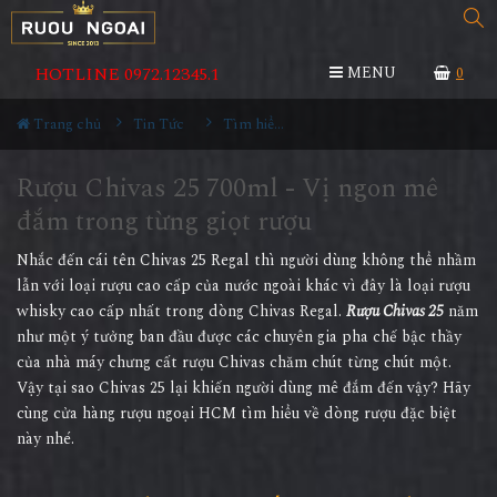
HOTLINE 0972.12345.1
MENU
0
Trang chủ
Tin Tức
Tìm hiểu về rượu
Rượu Chivas 25 700ml - Vị ngon mê
đắm trong từng giọt rượu
Nhắc đến cái tên Chivas 25 Regal thì người dùng không thể nhầm
lẫn với loại rượu cao cấp của nước ngoài khác vì đây là loại rượu
whisky cao cấp nhất trong dòng Chivas Regal.
Rượu Chivas 25
năm
như một ý tưởng ban đầu được các chuyên gia pha chế bậc thầy
của nhà máy chưng cất rượu Chivas chăm chút từng chút một.
Vậy tại sao Chivas 25 lại khiến người dùng mê đắm đến vậy? Hãy
cùng cửa hàng rượu ngoại HCM tìm hiểu về dòng rượu đặc biệt
này nhé.