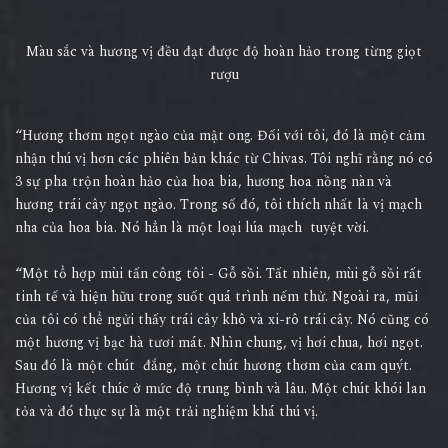
Màu sắc và hương vị đều đạt được độ hoàn hảo trong từng giọt
rượu
“Hương thơm ngọt ngào của mật ong. Đối với tôi, đó là một cảm
nhận thú vị hơn các phiên bản khác từ Chivas. Tôi nghĩ rằng nó có
3 sự pha trộn hoàn hảo của hoa bia, hương hoa nồng nàn và
hương trái cây ngọt ngào. Trong số đó, tôi thích nhất là vị mạch
nha của hoa bia. Nó hẳn là một loại lúa mạch tuyệt vời.
“Một tổ hợp mùi tấn công tôi - Gỗ sồi. Tất nhiên, mùi gỗ sồi rất
tinh tế và hiện hữu trong suốt quá trình nếm thử. Ngoài ra, mũi
của tôi có thể ngửi thấy trái cây khô và xi-rô trái cây. Nó cũng có
một hương vị bạc hà tươi mát. Nhìn chung, vị hơi chua, hơi ngọt.
Sau đó là một chút đắng, một chút hương thơm của cam quýt.
Hương vị kết thúc ở mức độ trung bình và lâu. Một chút khói lan
tỏa và đó thực sự là một trải nghiệm khá thú vị.