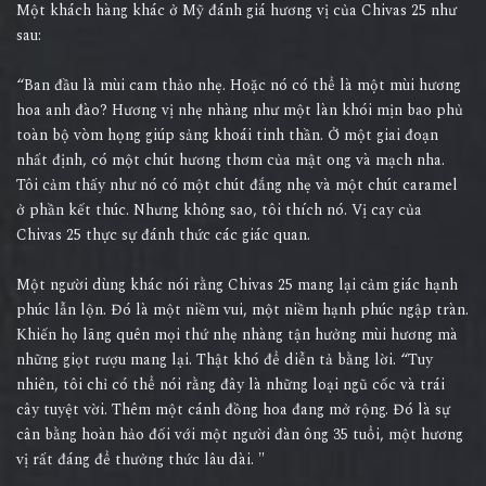
Một khách hàng khác ở Mỹ đánh giá hương vị của Chivas 25 như
sau:
“Ban đầu là mùi cam thảo nhẹ. Hoặc nó có thể là một mùi hương
hoa anh đào? Hương vị nhẹ nhàng như một làn khói mịn bao phủ
toàn bộ vòm họng giúp sảng khoái tinh thần. Ở một giai đoạn
nhất định, có một chút hương thơm của mật ong và mạch nha.
Tôi cảm thấy như nó có một chút đắng nhẹ và một chút caramel
ở phần kết thúc. Nhưng không sao, tôi thích nó. Vị cay của
Chivas 25 thực sự đánh thức các giác quan.
Một người dùng khác nói rằng Chivas 25 mang lại cảm giác hạnh
phúc lẫn lộn. Đó là một niềm vui, một niềm hạnh phúc ngập tràn.
Khiến họ lãng quên mọi thứ nhẹ nhàng tận hưởng mùi hương mà
những giọt rượu mang lại. Thật khó để diễn tả bằng lời. “Tuy
nhiên, tôi chỉ có thể nói rằng đây là những loại ngũ cốc và trái
cây tuyệt vời. Thêm một cánh đồng hoa đang mở rộng. Đó là sự
cân bằng hoàn hảo đối với một người đàn ông 35 tuổi, một hương
vị rất đáng để thưởng thức lâu dài. "