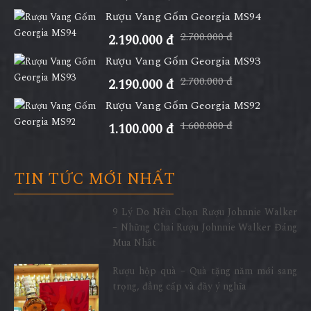
Rượu Vang Gốm Georgia MS94
2.700.000 đ
2.190.000 đ
Rượu Vang Gốm Georgia MS93
2.700.000 đ
2.190.000 đ
Rượu Vang Gốm Georgia MS92
1.600.000 đ
1.100.000 đ
TIN TỨC MỚI NHẤT
9 Lý Do Nên Chọn Rượu Johnnie Walker
– Những Chai Rượu Johnnie Walker Đáng
Mua Nhất
Rượu hộp quà – Quà tặng năm mới sang
trọng, đẳng cấp và đầy ý nghĩa