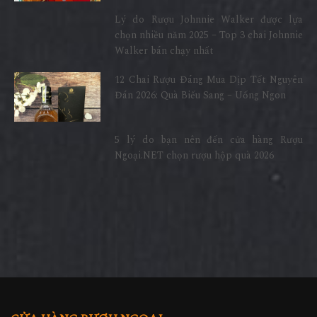
Lý do Rượu Johnnie Walker được lựa
chọn nhiều năm 2025 – Top 3 chai Johnnie
Walker bán chạy nhất
12 Chai Rượu Đáng Mua Dịp Tết Nguyên
Đán 2026: Quà Biếu Sang – Uống Ngon
5 lý do bạn nên đến cửa hàng Rượu
Ngoại.NET chọn rượu hộp quà 2026