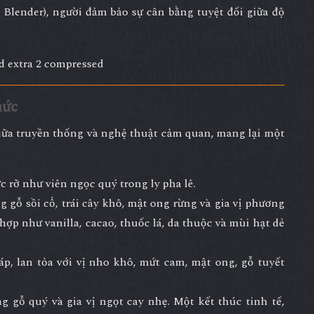
r Blender), người đảm bảo sự cân bằng tuyệt đối giữa
độ
hức
giữa truyền thống và nghệ thuật cảm quan, mang lại một
 rỡ như viên ngọc quý trong ly pha lê.
ng
gỗ sồi cổ, trái cây khô, mật ong rừng và gia vị phương
c hợp như
vanilla, cacao, thuốc lá, da thuộc và mùi hạt dẻ
p, lan tỏa với vị
nho khô, mứt cam, mật ong, gỗ tuyết
g gỗ quý và gia vị ngọt cay nhẹ. Một kết thúc tinh tế,