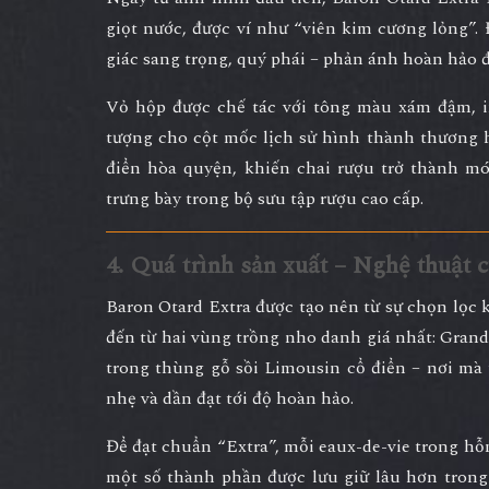
giọt nước, được ví như “viên kim cương lỏng”
giác sang trọng, quý phái – phản ánh hoàn hảo 
Vỏ hộp được chế tác với tông màu xám đậm, in
tượng cho cột mốc lịch sử hình thành thương h
điển hòa quyện
, khiến chai rượu trở thành m
trưng bày trong bộ sưu tập rượu cao cấp.
4. Quá trình sản xuất – Nghệ thuật 
Baron Otard Extra được tạo nên từ
sự chọn lọc 
đến từ hai vùng trồng nho danh giá nhất:
Gran
trong
thùng gỗ sồi Limousin cổ điển
– nơi mà 
nhẹ và dần đạt tới độ hoàn hảo.
Để đạt chuẩn “Extra”, mỗi eaux-de-vie trong h
một số thành phần được lưu giữ lâu hơn trong