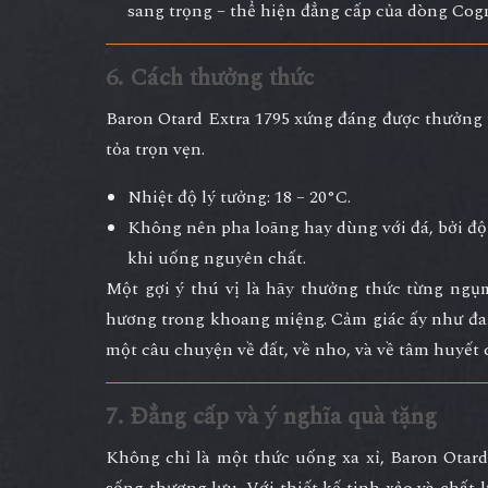
sang trọng – thể hiện đẳng cấp của dòng Cogn
6. Cách thưởng thức
Baron Otard Extra 1795 xứng đáng được thưởng
tỏa trọn vẹn.
Nhiệt độ lý tưởng:
18 – 20°C
.
Không nên pha loãng hay dùng với đá, bởi độ 
khi uống nguyên chất.
Một gợi ý thú vị là hãy
thưởng thức từng ngụ
hương trong khoang miệng. Cảm giác ấy như đa
một câu chuyện về đất, về nho, và về tâm huyết 
7. Đẳng cấp và ý nghĩa quà tặng
Không chỉ là một thức uống xa xỉ,
Baron Otard
sống thượng lưu
. Với thiết kế tinh xảo và chất