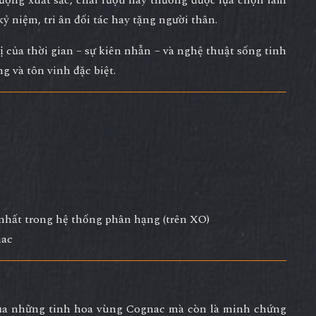
, kỷ niệm, tri ân đối tác hay tặng người thân.
rị của
thời gian – sự kiên nhẫn – và nghệ thuật sống tinh
g và tôn vinh đặc biệt.
nhất trong hệ thống phân hạng (trên XO)
nac
của những tinh hoa vùng Cognac mà còn là minh chứng