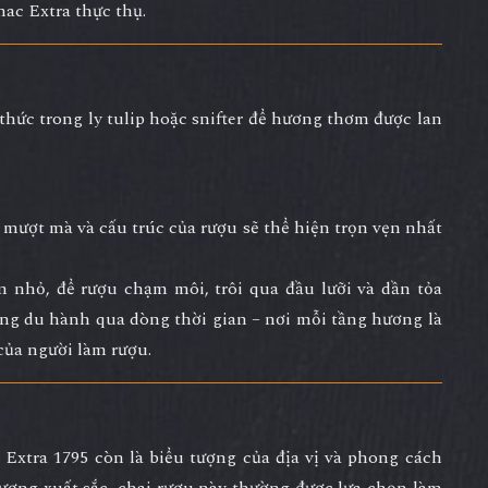
ac Extra thực thụ.
 thức trong
ly tulip hoặc snifter
để hương thơm được lan
mượt mà và cấu trúc của rượu sẽ thể hiện trọn vẹn nhất
m nhỏ
, để rượu chạm môi, trôi qua đầu lưỡi và dần tỏa
ng du hành qua dòng thời gian – nơi mỗi tầng hương là
của người làm rượu.
 Extra 1795
còn là
biểu tượng của địa vị và phong cách
 lượng xuất sắc, chai rượu này thường được lựa chọn làm