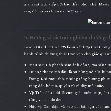
giám sát trực tiếp bởi bậc thầy phối chế (Maste
sâu, độ êm và chiều dài hương vị
.
5. Hương vị và trải nghiệm thưởng t
Baron Otard Extra 1795
là sự kết hợp tuyệt mỹ 
hành trình thưởng thức trọn vẹn cho giác quan:
Màu sắc:
Hổ phách sậm ánh đồng, tỏa sáng rực
Hương thơm:
Mở đầu là sự bùng nổ của hươ
Đông
. Khi rượu thở, những tầng hương phứ
rang
dần hé mở, quyến rũ và đầy mê hoặc.
Vị:
Trên đầu lưỡi là cảm giác mềm mịn, ấm á
tùng và socola đen
.
Hậu vị:
Dài, đậm và kéo dài bất tận với hươn