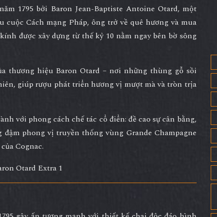
o năm
1795
bởi
Baron Jean-Baptiste Antoine Otard
, một
Sau cuộc Cách mạng Pháp, ông trở về quê hương và mua
 kính được xây dựng từ thế kỷ 10 nằm ngay bên bờ sông
ủa thương hiệu Baron Otard – nơi những thùng gỗ sồi
iên, giúp rượu phát triển hương vị mượt mà và tròn trịa
ành với phong cách chế tác cổ điển:
đề cao sự cân bằng,
g đậm phong vị truyền thống vùng Grande Champagne
t của Cognac.
1795
gây ấn tượng mạnh với thiết kế chai độc đáo hình