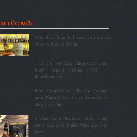
IN TỨC MỚI
Giới thiệu Rượu Balvenie, Top 6 kiến
thức về Rượu Balvenie
5 Lý Do Nên Lựa Chọn Cửa Hàng
Rượu Ngoại Đồng Nai –
RuouNgoai.net
Rượu Courvoisier – Di sản Cognac
nước Pháp & Top 7 chai Courvoisier
đáng mua nhất
6 Chai Rượu Meukow Chính Hãng
Được Săn Đón Nhiều Nhất Tại Việt
Nam