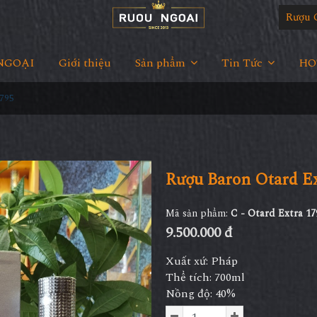
Rượu 
NGOẠI
Giới thiệu
Sản phẩm
Tin Tức
HOT
1795
Rượu Baron Otard Ex
Mã sản phẩm:
C - Otard Extra 17
9.500.000 đ
Xuất xứ: Pháp
Thể tích: 700ml
Nồng độ: 40%