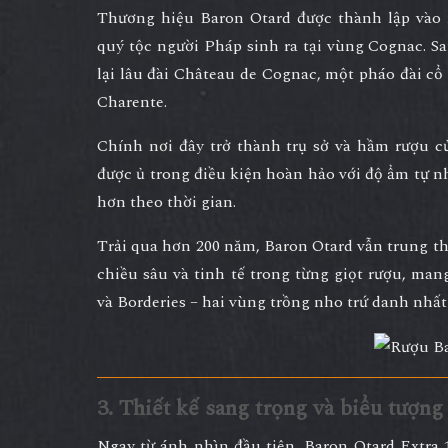
Thương hiệu
Baron Otard
được thành lập và
quý tộc người Pháp sinh ra tại vùng Cognac. 
lại
lâu đài Château de Cognac
, một pháo đài cổ
Charente.
Chính nơi đây trở thành trụ sở và hầm rượu c
được ủ trong điều kiện hoàn hảo với độ ẩm tự nh
hơn theo thời gian.
Trải qua hơn 200 năm, Baron Otard vẫn trung th
chiều sâu và tinh tế trong từng giọt rượu
, man
và Borderies – hai vùng trồng nho trứ danh nhấ
3. Thiết kế sang trọng và biểu tượng
Ngay từ ánh nhìn đầu tiên,
Baron Otard Extra 