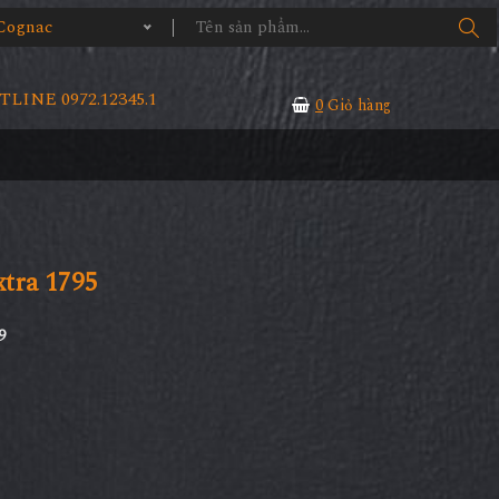
Cognac
LINE 0972.12345.1
0
Giỏ hàng
tra 1795
9