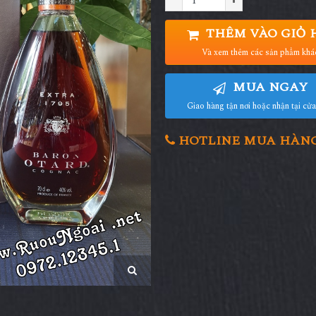
THÊM VÀO GIỎ 
Và xem thêm các sản phẩm khá
MUA NGAY
Giao hàng tận nơi hoặc nhận tại cử
HOTLINE MUA HÀNG 0