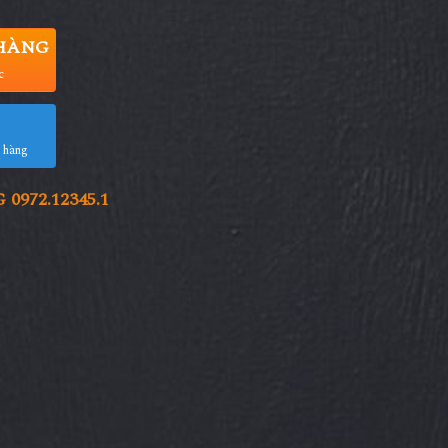
HÀNG
c
a hàng
972.12345.1