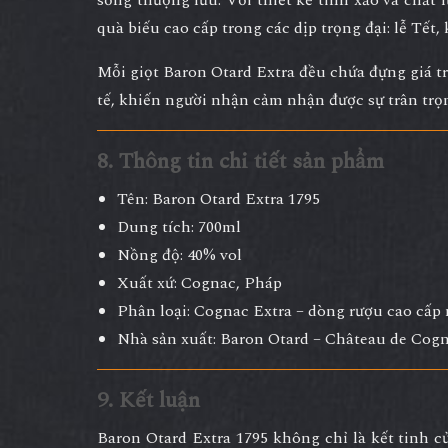
quà biếu cao cấp trong các dịp trọng đại
: lễ Tết
Mỗi giọt Baron Otard Extra đều chứa đựng giá t
tế
, khiến người nhận cảm nhận được sự trân trọn
8. Thông tin chi tiết sản phẩm
Tên:
Baron Otard Extra 1795
Dung tích:
700ml
Nồng độ:
40% vol
Xuất xứ:
Cognac, Pháp
Phân loại:
Cognac Extra – dòng rượu cao cấp 
Nhà sản xuất:
Baron Otard – Château de Cog
9. Kết luận
Baron Otard Extra 1795
không chỉ là kết tinh 