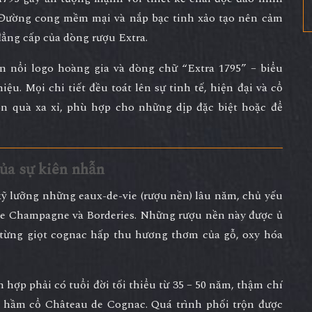
. Đường cong mềm mại và nắp bạc tinh xảo tạo nên cảm
đẳng cấp của dòng rượu Extra.
 nổi logo hoàng gia và dòng chữ “Extra 1795” – biểu
iệu. Mọi chi tiết đều toát lên
sự tinh tế, hiện đại và cổ
ón quà xa xỉ, phù hợp cho những dịp đặc biệt hoặc để
của sự kiên nhẫn
kỹ lưỡng những eaux-de-vie
(rượu nền) lâu năm, chủ yếu
de Champagne
và
Borderies
. Những rượu nền này được ủ
từng giọt cognac hấp thu hương thơm của gỗ, oxy hóa
ỗn hợp phải có
tuổi đời tối thiểu từ 35 – 50 năm
, thậm chí
 hầm cổ Château de Cognac. Quá trình phối trộn được