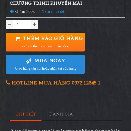
CHƯƠNG TRÌNH KHUYẾN MÃI
Giảm 300k
Xem chi tiết
THÊM VÀO GIỎ HÀNG
Và xem thêm các sản phẩm khác
MUA NGAY
Giao hàng tận nơi hoặc nhận tại cửa hàng
HOTLINE MUA HÀNG 0972.12345.1
CHI TIẾT
ĐÁNH GIÁ
Rượu Jägermeister là một trong những thương hiệu