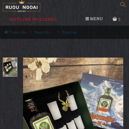
HOTLINE 0972.12345.1
MENU
0
Trang chủ
Rượu Hộp Quà
Rượu Jagermeister Hộp Quà Băng Giá