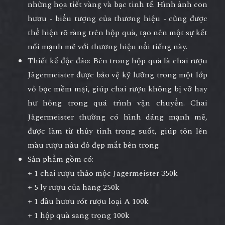
những họa tiết vàng và bạc tinh tế. Hình ảnh con
hươu - biểu tượng của thương hiệu - cũng được
thể hiện rõ ràng trên hộp quà, tạo nên một sự kết
nối mạnh mẽ với thương hiệu nổi tiếng này.
Thiết kế độc đáo
: Bên trong hộp quà là chai rượu
Jägermeister được bảo vệ kỹ lưỡng trong một lớp
vỏ bọc mềm mại, giúp chai rượu không bị vỡ hay
hư hỏng trong quá trình vận chuyển. Chai
Jägermeister thường có hình dáng mạnh mẽ,
được làm từ thủy tinh trong suốt, giúp tôn lên
màu rượu nâu đỏ đẹp mắt bên trong.
Sản phẩm gồm có:
+ 1 chai rượu thảo mộc Jagermeister 350k
+ 5 ly rượu của hãng 250k
+ 1 đầu hươu rót rượu loại A 100k
+ 1 hộp quà sang trọng 100k