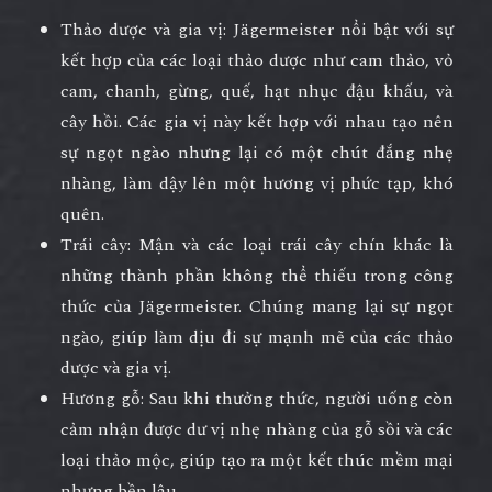
Thảo dược và gia vị
: Jägermeister nổi bật với sự
kết hợp của các loại thảo dược như cam thảo, vỏ
cam, chanh, gừng, quế, hạt nhục đậu khấu, và
cây hồi. Các gia vị này kết hợp với nhau tạo nên
sự ngọt ngào nhưng lại có một chút đắng nhẹ
nhàng, làm dậy lên một hương vị phức tạp, khó
quên.
Trái cây
: Mận và các loại trái cây chín khác là
những thành phần không thể thiếu trong công
thức của Jägermeister. Chúng mang lại sự ngọt
ngào, giúp làm dịu đi sự mạnh mẽ của các thảo
dược và gia vị.
Hương gỗ
: Sau khi thưởng thức, người uống còn
cảm nhận được dư vị nhẹ nhàng của gỗ sồi và các
loại thảo mộc, giúp tạo ra một kết thúc mềm mại
nhưng bền lâu.