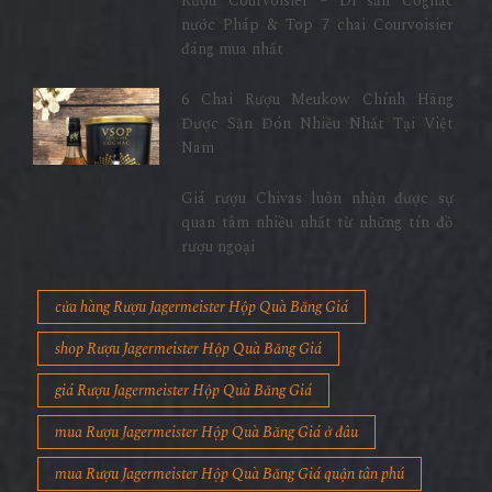
Rượu Courvoisier – Di sản Cognac
nước Pháp & Top 7 chai Courvoisier
đáng mua nhất
6 Chai Rượu Meukow Chính Hãng
Được Săn Đón Nhiều Nhất Tại Việt
Nam
Giá rượu Chivas luôn nhận được sự
quan tâm nhiều nhất từ những tín đồ
rượu ngoại
cửa hàng Rượu Jagermeister Hộp Quà Băng Giá
shop Rượu Jagermeister Hộp Quà Băng Giá
giá Rượu Jagermeister Hộp Quà Băng Giá
mua Rượu Jagermeister Hộp Quà Băng Giá ở đâu
mua Rượu Jagermeister Hộp Quà Băng Giá quận tân phú