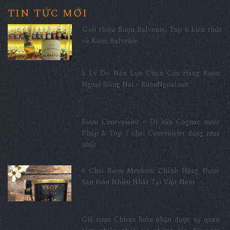
TIN TỨC MỚI
Giới thiệu Rượu Balvenie, Top 6 kiến thức
về Rượu Balvenie
5 Lý Do Nên Lựa Chọn Cửa Hàng Rượu
Ngoại Đồng Nai – RuouNgoai.net
Rượu Courvoisier – Di sản Cognac nước
Pháp & Top 7 chai Courvoisier đáng mua
nhất
6 Chai Rượu Meukow Chính Hãng Được
Săn Đón Nhiều Nhất Tại Việt Nam
Giá rượu Chivas luôn nhận được sự quan