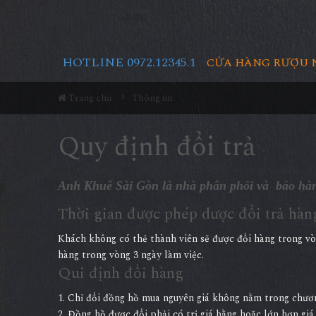
HOTLINE 0972.12345.1
CỬA HÀNG RƯỢU 
Trang chủ
Thông tin
Quy định đổi trả
Anh Khuê Sài Gòn là nhà phân phối và bảo hàn
Thời gian được phép dược đổi trả hàn
Khách không có thẻ thành viên sẽ được đổi hàng trong vò
hàng trong vòng 3 ngày làm việc.
Qui định đổi hàng
1. Chỉ đổi đồng hồ mua nguyên giá không nằm trong chương
2. Đồng hồ được đổi phải có trị giá bằng hoặc lớn hơn gi