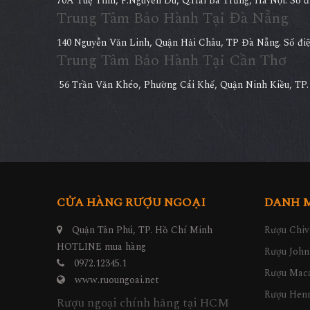
70A Tuệ Tĩnh, P.Nguyễn Du, Q.Hai Bà Trưng, Hà Nội. Số điê
Trung Tâm Bảo Hành Tại Đà Nẵng
140 Nguyễn Văn Linh, Quận Hải Châu, TP Đà Nẵng. Số điện
Trung Tâm Bảo Hành Tại Cần Thơ
56 Trần Văn Khéo, Phường Cái Khế, Quận Ninh Kiều, TP. C
CỬA HÀNG RƯỢU NGOẠI
DANH 
Quận Tân Phú, TP. Hồ Chí Minh
Rượu Chiv
HOTLINE mua hàng
Rượu John
0972.12345.1
Rượu Maca
www.ruoungoai.net
Rượu Hen
Rượu ngoại chính hãng tại HCM