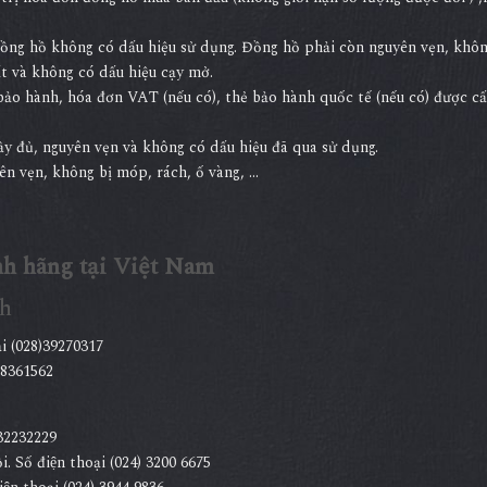
.
Đồng hồ không có dấu hiệu sử dụng. Đồng hồ phải còn nguyên vẹn, khôn
ất và không có dấu hiệu cạy mở.
bảo hành, hóa đơn VAT (nếu có), thẻ bảo hành quốc tế (nếu có) được c
đầy đủ, nguyên vẹn và không có dấu hiệu đã qua sử dụng.
n vẹn, không bị móp, rách, ố vàng, …
nh hãng tại Việt Nam
h
̣i (028)39270317
38361562
.32232229
ố điện thoại (024) 3200 6675