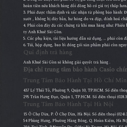
hoàn tiền nếu khách hàng đổi đồng hồ có giá trị thấp hơn
3. Phải được thẩm định và xác nhận từ phòng bảo hành: 
xướt , không bị dây bẩn, hư hỏng do va đập, dính hoá ch
4. Phải còn đầy đủ các chứng từ khi mua hàng như: Phiếu 
ty Anh Khuê Sài Gòn.
5. Các phụ kiện, tài liệu hướng dẫn sử dụng, … phải còn 
6. Túi, hộp đựng, bao bì đóng gói sản phẩm phải còn nguyê
Qui định trả hàng
Anh Khuê Sài Gòn sẽ không giải quyết trả hàng .
Địa chỉ trung tâm bảo hành Casio chí
Trung Tâm Bảo Hành Tại Hồ Chí Min
437 Lý Thái Tổ, Phường 9, Quận 10, TP.HCM. Số điện thoa
295 Trần Hưng Đạo, Quận 1, TP.HCM. Số điện thoại (028.
Trung Tâm Bảo Hành Tại Hà Nội
15 Ô Chợ Dừa, P. Ô Chợ Dừa, Hà Nội. Số điện thoại (024)
54 Phùng Hưng, Phường Hàng Bông, Q. Hoàn Kiếm, Hà Nội. S