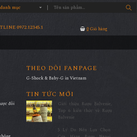
ả danh mục
LINE 0972.12345.1
0
Giỏ hàng
THEO DÕI FANPAGE
G-Shock & Baby-G in Vietnam
TIN TỨC MỚI
được đổi
Giới thiệu Rượu Balvenie,
Top 6 kiến thức về Rượu
Balvenie
5 Lý Do Nên Lựa Chọn
,không
Cửa Hàng Rượu Ngoại