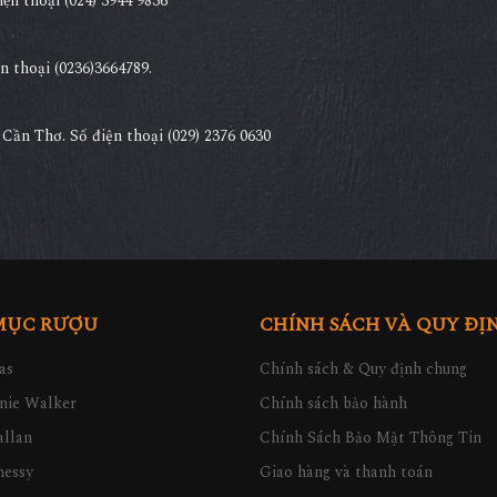
̣n thoại (024) 3944 9836
 thoại (0236)3664789.
ần Thơ. Số điện thoại (029) 2376 0630
MỤC RƯỢU
CHÍNH SÁCH VÀ QUY ĐỊ
as
Chính sách & Quy định chung
nie Walker
Chính sách bảo hành
llan
Chính Sách Bảo Mật Thông Tin
nessy
Giao hàng và thanh toán