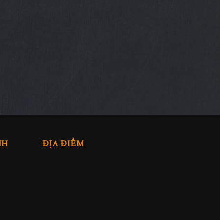
NH
ĐỊA ĐIỂM