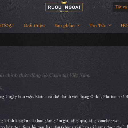
Tất c
NGOẠI
Giới thiệu
Sản phẩm
Tin Tức
HOT
h chính thức đồng hồ Casio tại Việt Nam.
g
ng 2 ngày làm việc. Khách có thẻ thành viên hạng Gold , Platinum sẽ 
 trình khuyến mãi bao gồm giảm giá, tặng quà, tặng voucher v.v..
á trị hóa đơn đồng hồ mua ban đầu (không giới hạn số lượng được đổi ) 