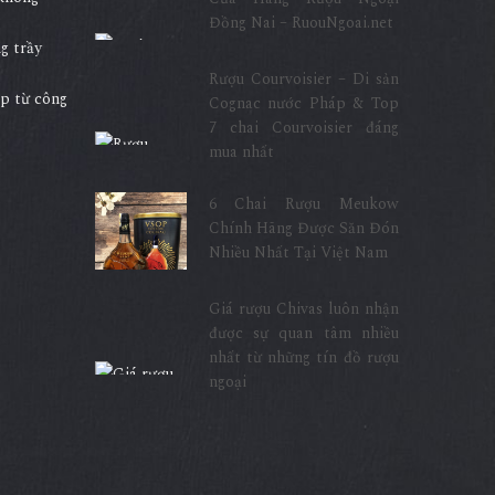
Đồng Nai – RuouNgoai.net
g trầy
Rượu Courvoisier – Di sản
ấp từ công
Cognac nước Pháp & Top
7 chai Courvoisier đáng
mua nhất
6 Chai Rượu Meukow
Chính Hãng Được Săn Đón
Nhiều Nhất Tại Việt Nam
Giá rượu Chivas luôn nhận
được sự quan tâm nhiều
nhất từ những tín đồ rượu
ngoại