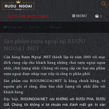
HOTLINE 0972.12345.1
MENU
0
Trang chủ
Tin Tức
Thông tin Rượu ngoại
Sản phẩm rượu ngoại tại RƯỢU
NGOẠI .NET
Cửa hàng Rượu Ngoại .NET thành lập từ năm 2005 với mục
đích cung cấp cho khách hàng những chai rượu ngoại ngon
nhất, chất lượng nhất. Chúng tôi cung cấp các loại sản phẩm
rượu ngoại được nhập trực tiếp từ công ty phân phối.
Sản phẩm của RUOUNGOAI.NET là hàng chính hãng, có
nguồn gốc rõ ràng, đảm bảo chất lượng tốt nhất đến với
khách hàng.
Đặc biệt,
RUOUNGOAI.NET nói KHÔNG với RƯỢU PHA, RƯỢU
GIẢ. Chúng tôi không vì lợi nhuận mà đánh mất giá trị sản