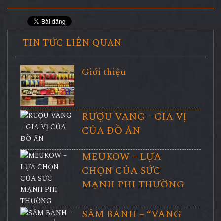
TIN TỨC LIÊN QUAN
Giới thiệu
RƯỢU VANG – GIA VỊ
CỦA ĐỒ ĂN
MEUKOW – LỰA
CHỌN CỦA SỨC
MẠNH PHI THƯỜNG
SÂM BANH – “VANG