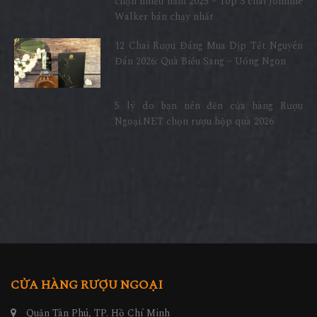
chọn nhiều năm 2025 – Top 3 chai Johnnie
Walker bán chạy nhất
12 Chai Rượu Đáng Mua Dịp Tết Nguyên
Đán 2026: Quà Biếu Sang – Uống Ngon
5 lý do bạn nên đến cửa hàng Rượu
Ngoại.NET chọn rượu hộp quà 2026
CỬA HÀNG RƯỢU NGOẠI
Quận Tân Phú, TP. Hồ Chí Minh