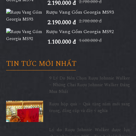
2.700.000 đ
2.190.000 đ
Rượu Vang Gốm Georgia MS93
2.700.000 đ
2.190.000 đ
Rượu Vang Gốm Georgia MS92
1.600.000 đ
1.100.000 đ
TIN TỨC MỚI NHẤT
9 Lý Do Nên Chọn Rượu Johnnie Walker
– Những Chai Rượu Johnnie Walker Đáng
Mua Nhất
Rượu hộp quà – Quà tặng năm mới sang
trọng, đẳng cấp và đầy ý nghĩa
Lý do Rượu Johnnie Walker được lựa