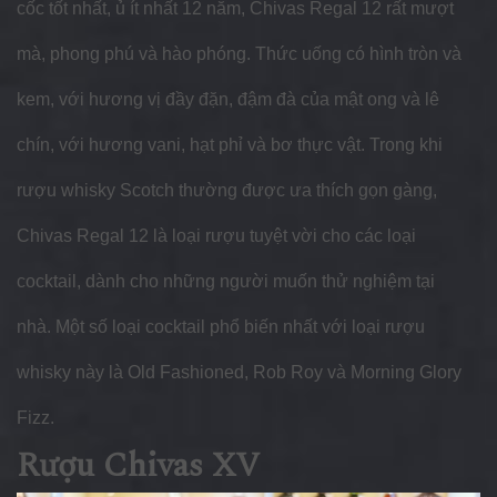
cốc tốt nhất, ủ ít nhất 12 năm, Chivas Regal 12 rất mượt
mà, phong phú và hào phóng.
Thức uống có hình tròn và
kem, với hương vị đầy đặn, đậm đà của mật ong và lê
chín, với hương vani, hạt phỉ và bơ thực vật. Trong khi
rượu whisky Scotch thường được ưa thích gọn gàng,
Chivas Regal 12 là loại rượu tuyệt vời cho các loại
cocktail, dành cho những người muốn thử nghiệm tại
nhà. Một số loại cocktail phổ biến nhất với loại rượu
whisky này là Old Fashioned, Rob Roy và Morning Glory
Fizz.
Rượu Chivas XV