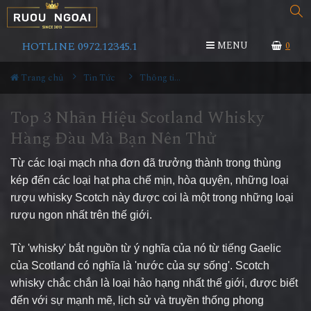
HOTLINE 0972.12345.1
MENU
0
Trang chủ
Tin Tức
Thông tin Rượu ngoại
Top 3 Nhãn Hiệu Scotland Whisky
Hàng Đàu Mà Bạn Nên Thử
Từ các loại mạch nha đơn đã trưởng thành trong thùng
kép đến các loại hạt pha chế mịn, hòa quyện, những loại
rượu whisky Scotch này được coi là một trong những loại
rượu ngon nhất trên thế giới
.
Từ 'whisky' bắt nguồn từ ý nghĩa của nó từ tiếng Gaelic
của Scotland có nghĩa là 'nước của sự sống'.
Scotch
whisky chắc chắn là loại hảo hạng nhất thế giới, được biết
đến với sự mạnh mẽ, lịch sử và truyền thống phong