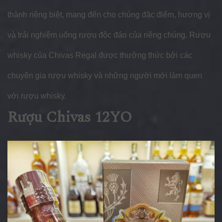
thành riêng biệt, mang đến cho chúng đặc điểm, hương vị
và trải nghiệm uống rượu độc đáo của riêng chúng. Rượu
whisky của Chivas Regal được thưởng thức bởi các
chuyên gia rượu whisky và những người mới làm quen
với rượu whisky.
Rượu Chivas 12YO