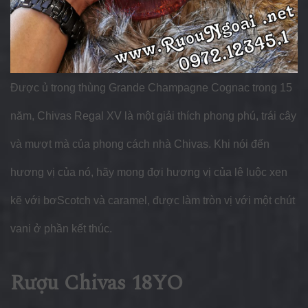
Được ủ trong thùng Grande Champagne Cognac trong 15
năm, Chivas Regal XV là một giải thích phong phú, trái cây
và mượt mà của phong cách nhà Chivas.
Khi nói đến
hương vị của nó, hãy mong đợi hương vị của lê luộc xen
kẽ với bơScotch và caramel, được làm tròn vị với một chút
vani ở phần kết thúc.
Rượu Chivas 18YO