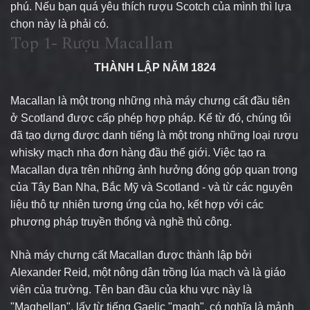
phú. Nếu bạn quá yêu thích rượu Scotch của mình thì lựa
chọn này là phải có.
Top 1- Rượu Macallan
THÀNH LẬP NĂM 1824
Macallan là một trong những nhà máy chưng cất đầu tiên
ở Scotland được cấp phép hợp pháp.
Kể từ đó, chúng tôi
đã tạo dựng được danh tiếng là một trong những loại rượu
whisky mạch nha đơn hàng đầu thế giới. Việc tạo ra
Macallan dựa trên những ảnh hưởng đóng góp quan trọng
của Tây Ban Nha, Bắc Mỹ và Scotland - và từ các nguyên
liệu thô tự nhiên tương ứng của họ, kết hợp với các
phương pháp truyền thống và nghề thủ công.
Nhà máy chưng cất Macallan được thành lập bởi
Alexander Reid, một nông dân trồng lúa mạch và là giáo
viên của trường.
Tên ban đầu của khu vực này là
"Maghellan", lấy từ tiếng Gaelic "magh", có nghĩa là mảnh