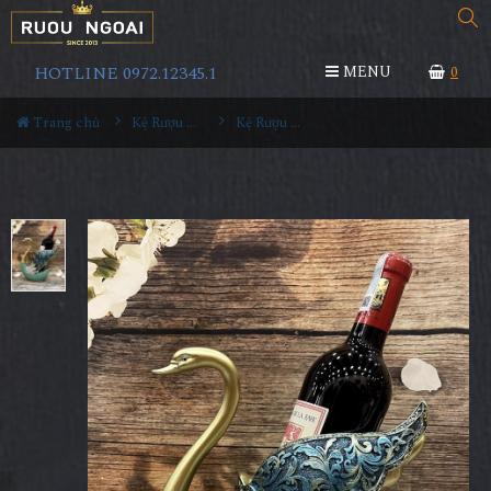
HOTLINE 0972.12345.1
MENU
0
Trang chủ
Kệ Rượu Siêu Đẹp
Kệ Rượu Thiên Nga MS11