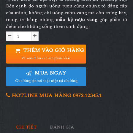
Bên cạnh đó người uống rượu cũng chứng tỏ đẳng cấp
của mình, không chỉ uống rượu vang mà còn trưng bày,
trang trí bằng những
mẫu kệ rượu vang
góp phần tô
điểm cho không sống thêm sinh động.
THÊM VÀO GIỎ HÀNG
Và xem thêm các sản phẩm khác
MUA NGAY
Giao hàng tận nơi hoặc nhận tại cửa hàng
HOTLINE MUA HÀNG 0972.12345.1
CHI TIẾT
ĐÁNH GIÁ