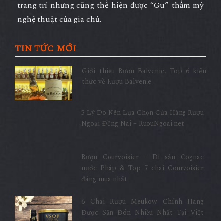
trang trí nhưng cũng thể hiện được “Gu” thẩm mỹ
nghệ thuật của gia chủ.
TIN TỨC MỚI
Giới thiệu Rượu Balvenie, Top 6 kiến
thức về Rượu Balvenie
5 Lý Do Nên Lựa Chọn Cửa Hàng Rượu
Ngoại Đồng Nai – RuouNgoai.net
Rượu Courvoisier – Di sản Cognac
nước Pháp & Top 7 chai Courvoisier
đáng mua nhất
6 Chai Rượu Meukow Chính Hãng
Được Săn Đón Nhiều Nhất Tại Việt