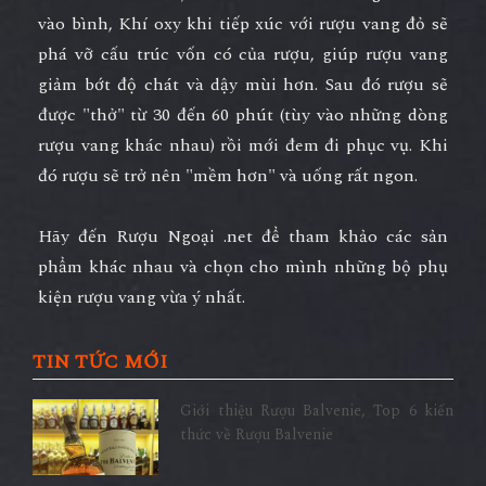
vào bình, Khí oxy khi tiếp xúc với rượu vang đỏ sẽ
phá vỡ cấu trúc vốn có của rượu, giúp rượu vang
giảm bớt độ chát và dậy mùi hơn. Sau đó rượu sẽ
được "thở" từ 30 đến 60 phút (tùy vào những dòng
rượu vang khác nhau) rồi mới đem đi phục vụ. Khi
đó rượu sẽ trở nên "mềm hơn" và uống rất ngon.
Hãy đến Rượu Ngoại .net để tham khảo các sản
phẩm khác nhau và chọn cho mình những bộ phụ
kiện rượu vang vừa ý nhất.
TIN TỨC MỚI
Giới thiệu Rượu Balvenie, Top 6 kiến
thức về Rượu Balvenie