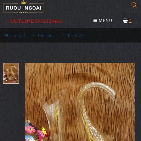
HOTLINE 0972.12345.1
MENU
0
Trang chủ
Phụ Kiện Rượu
Bình Đựng Rượu Vang - Decanter Dáng Đẹp M01