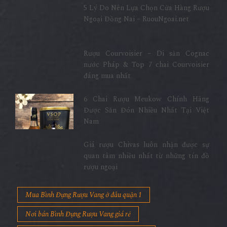
5 Lý Do Nên Lựa Chọn Cửa Hàng Rượu
Ngoại Đồng Nai – RuouNgoai.net
Rượu Courvoisier – Di sản Cognac
nước Pháp & Top 7 chai Courvoisier
đáng mua nhất
6 Chai Rượu Meukow Chính Hãng
Được Săn Đón Nhiều Nhất Tại Việt
Nam
Giá rượu Chivas luôn nhận được sự
quan tâm nhiều nhất từ những tín đồ
rượu ngoại
Mua Bình Đựng Rượu Vang ở đâu quận 1
Nơi bán Bình Đựng Rượu Vang giá rẻ