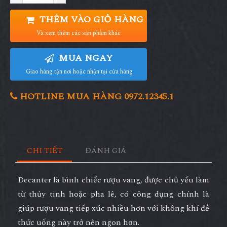
THÊM VÀO GIỎ HÀNG
Và xem thêm các sản phẩm khác
MUA NGAY
Giao hàng tận nơi hoặc nhận tại cửa hàng
HOTLINE MUA HÀNG 0972.12345.1
CHI TIẾT
ĐÁNH GIÁ
Decanter là bình chiếc rượu vang, được chủ yếu làm
từ thủy tinh hoặc pha lê, có công dụng chính là
giúp rượu vang tiếp xúc nhiều hơn với không khí để
thức uống này trở nên ngon hơn.