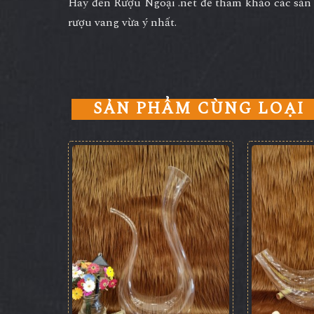
Hãy đến Rượu Ngoại .net để tham khảo các sả
rượu vang vừa ý nhất.
SẢN PHẨM CÙNG LOẠI