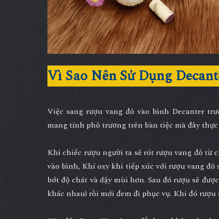
Vì Sao Nên Sử Dụng Decant
Việc sang rượu vang đỏ vào bình Decanter trư
mang tính phô trương trên bàn tiệc mà đây thực 
Khi chiếc rượu người ta sẽ rót rượu vang đỏ từ 
vào bình, Khí oxy khi tiếp xúc với rượu vang đỏ
bớt độ chát và dậy mùi hơn. Sau đó rượu sẽ đượ
khác nhau) rồi mới đem đi phục vụ. Khi đó rượu