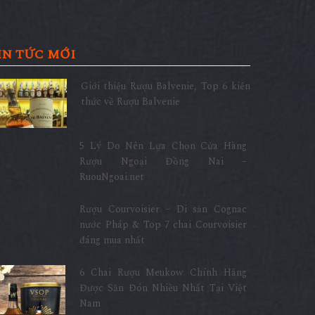
IN TỨC MỚI
Giới thiệu Rượu Balvenie, Top 6 kiến
thức về Rượu Balvenie
5 Lý Do Nên Lựa Chọn Cửa Hàng
Rượu Ngoại Đồng Nai –
RuouNgoai.net
Rượu Courvoisier – Di sản Cognac
nước Pháp & Top 7 chai Courvoisier
đáng mua nhất
6 Chai Rượu Meukow Chính Hãng
Được Săn Đón Nhiều Nhất Tại Việt
Nam