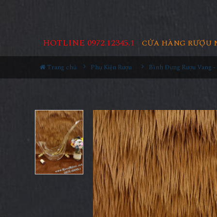
HOTLINE 0972.12345.1
CỬA HÀNG RƯỢU 
Trang chủ
Phụ Kiện Rượu