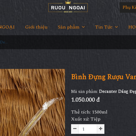
Phụ K
NGOẠI
Giới thiệu
Sản phẩm
Tin Tức
HOT
Bình Đựng Rượu Vang - Decanter Dáng Đẹp M11
Bình Đựng Rượu Van
Mã sản phẩm:
Decanter Dáng Đẹ
1.050.000 đ
Thể tích: 1500ml
Xuất xứ: Tiệp