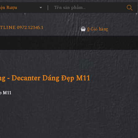
iện Rượu
LINE 0972.12345.1
0
Giỏ hàng
g - Decanter Dáng Đẹp M11
p M11