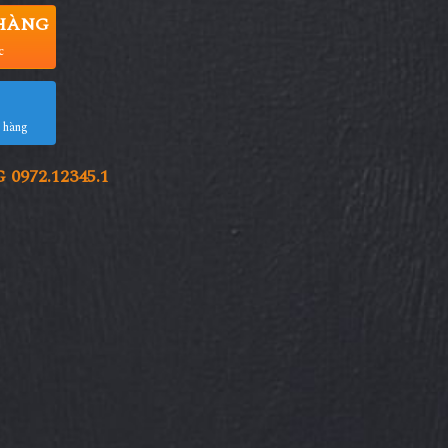
HÀNG
c
a hàng
972.12345.1