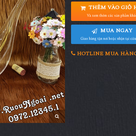
THÊM VÀO GIỎ 
Và xem thêm các sản phẩm khá
MUA NGAY
Giao hàng tận nơi hoặc nhận tại cử
HOTLINE MUA HÀNG 0