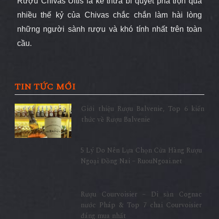
Rượu Chivas Ultis là kế thừa bí quyết pha trộn qua
nhiều thế kỷ của Chivas chắc chắn làm hài lòng
những người sành rượu và khó tính nhất trên toàn
cầu.
TIN TỨC MỚI
Giới thiệu Rượu Balvenie, Top 6 kiến
thức về Rượu Balvenie
5 Lý Do Nên Lựa Chọn Cửa Hàng Rượu
Ngoại Đồng Nai – RuouNgoai.net
Rượu Courvoisier – Di sản Cognac
nước Pháp & Top 7 chai Courvoisier
đáng mua nhất