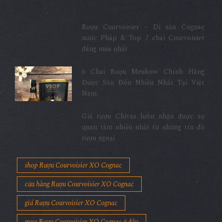
Rượu Courvoisier – Di sản Cognac
nước Pháp & Top 7 chai Courvoisier
đáng mua nhất
6 Chai Rượu Meukow Chính Hãng
Được Săn Đón Nhiều Nhất Tại Việt
Nam
Giá rượu Chivas luôn nhận được sự
quan tâm nhiều nhất từ những tín đồ
rượu ngoại
shop Rượu Courvoisier XO Cognac
cửa hàng Rượu Courvoisier XO Cognac
giá Rượu Courvoisier XO Cognac
mua Rượu Courvoisier XO Cognac ở đâu