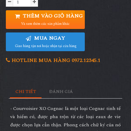
THÊM VÀO GIỎ HÀNG
Và xem thêm các sản phẩm khác
MUA NGAY
Giao hàng tận nơi hoặc nhận tại cửa hàng
HOTLINE MUA HÀNG 0972.12345.1
CHI TIẾT
ĐÁNH GIÁ
- Courvoisier XO Cognac là một loại Cognac tinh tế
và hiếm có, được pha trộn từ các loại eaux de vie
được chọn lựa cẩn thận. Phong cách chữ ký của nó