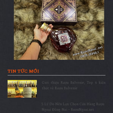
TIN TỨC MỚI
Giới thiệu Rượu Balvenie, Top 6 kiến
thức về Rượu Balvenie
5 Lý Do Nên Lựa Chọn Cửa Hàng Rượu
Ngoại Đồng Nai – RuouNgoai.net