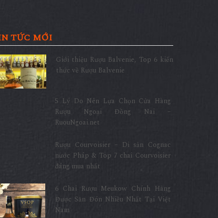
IN TỨC MỚI
Giới thiệu Rượu Balvenie, Top 6 kiến
thức về Rượu Balvenie
5 Lý Do Nên Lựa Chọn Cửa Hàng
Rượu Ngoại Đồng Nai –
RuouNgoai.net
Rượu Courvoisier – Di sản Cognac
nước Pháp & Top 7 chai Courvoisier
đáng mua nhất
6 Chai Rượu Meukow Chính Hãng
Được Săn Đón Nhiều Nhất Tại Việt
Nam