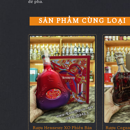
dễ pha.
SẢN PHẨM CÙNG LOẠI
Rượu Cogna
Rượu Hennessy XO Phiên Bản