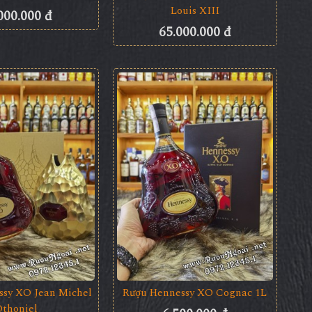
Louis XIII
000.000 đ
65.000.000 đ
ssy XO Jean Michel
Rượu Hennessy XO Cognac 1L
Othoniel