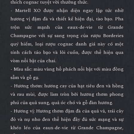
thích cognac tuyệt vời thưởng thức.
- Martell XO được nhận diện ngay lập tức nhờ
hương vị đậm đà và thiết kế hiện đại, tào bạo. Pha
trộn sức mạnh của eaux-de-vie từ Grande
Champagne với sự sang trọng của rượu Borderies
quý hiếm, loại rượu cognac danh giá này có một
tính cách táo bạo và lôi cuốn, được thể hiện qua
vòm nổi bật của chai.
- Màu sắc: màu vàng hổ phách nổi bật với màu đồng
sẫm và gỗ gụ.
- Hương thơm: hương cay của hạt tiêu đen và hồng
và rau mùi, được làm tròn bởi hương thơm phong
phú của quả sung, quả óc chó và gỗ đàn hương.
- Hương vị: Hương thơm đậm đà của quả vả, trái cây
đỏ và nụ nho đen thể hiện đầy đủ sức mạng và sự
khéo léo của eaux-de-vie từ Grande Champagne,