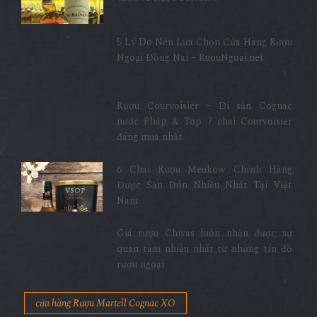
5 Lý Do Nên Lựa Chọn Cửa Hàng Rượu
Ngoại Đồng Nai – RuouNgoai.net
Rượu Courvoisier – Di sản Cognac
nước Pháp & Top 7 chai Courvoisier
đáng mua nhất
6 Chai Rượu Meukow Chính Hãng
Được Săn Đón Nhiều Nhất Tại Việt
Nam
Giá rượu Chivas luôn nhận được sự
quan tâm nhiều nhất từ những tín đồ
rượu ngoại
cửa hàng Rượu Martell Cognac XO