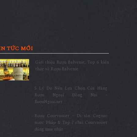
IN TỨC MỚI
Giới thiệu Rượu Balvenie, Top 6 kiến
thức về Rượu Balvenie
5 Lý Do Nên Lựa Chọn Cửa Hàng
Rượu Ngoại Đồng Nai –
RuouNgoai.net
Rượu Courvoisier – Di sản Cognac
nước Pháp & Top 7 chai Courvoisier
đáng mua nhất