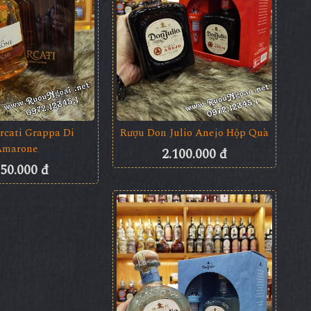
rcati Grappa Di
Rượu Don Julio Anejo Hộp Quà
Amarone
2.100.000 đ
950.000 đ