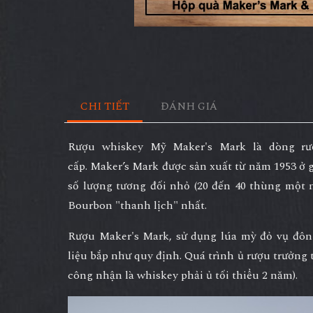
CHI TIẾT
ĐÁNH GIÁ
Rượu whiskey Mỹ Maker's Mark là dòng r
cấp.
Maker’s Mark
được sản xuất từ năm 1953 ở g
số lượng tương đối nhỏ (20 đến 40 thùng một n
Bourbon "thanh lịch" nhất.
Rượu Maker's Mark
, sử dụng lúa mỳ đỏ vụ đô
liệu bắp như quy định. Quá trình ủ rượu trưởng
công nhận là whiskey phải ủ tối thiểu 2 năm).