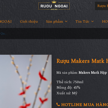
Rượu 
NGOẠI
Giới thiệu
Sản phẩm
Tin Tức
HOT
Rượu Makers Matk Hộp Quà Tết 2022
Rượu Makers Matk H
Mã sản phẩm:
Makers Matk Hộp 
Thể tích: 750ml
Nồng độ: 45%
Xuất xứ: Mỹ
HOTLINE MUA HÀNG 0