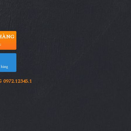
HÀNG
c
a hàng
972.12345.1