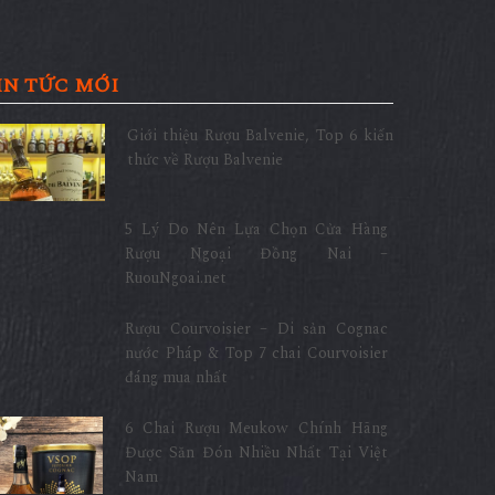
IN TỨC MỚI
Giới thiệu Rượu Balvenie, Top 6 kiến
thức về Rượu Balvenie
5 Lý Do Nên Lựa Chọn Cửa Hàng
Rượu Ngoại Đồng Nai –
RuouNgoai.net
Rượu Courvoisier – Di sản Cognac
nước Pháp & Top 7 chai Courvoisier
đáng mua nhất
6 Chai Rượu Meukow Chính Hãng
Được Săn Đón Nhiều Nhất Tại Việt
Nam