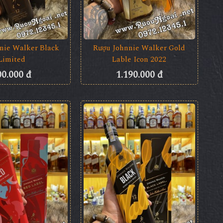
nie Walker Black
Rượu Johnnie Walker Gold
Limited
Lable Icon 2022
00.000 đ
1.190.000 đ