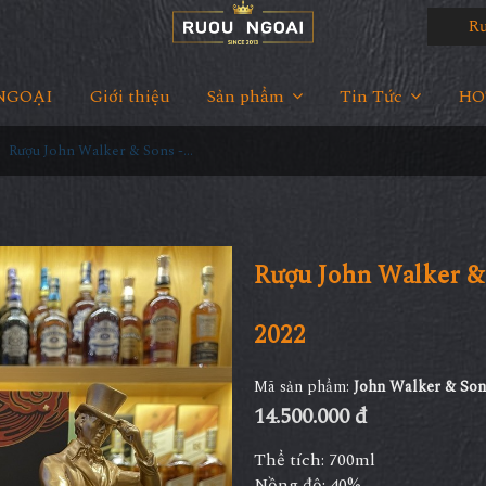
Rượu
NGOẠI
Giới thiệu
Sản phẩm
Tin Tức
HOT
Rượu John Walker & Sons - King George V Hộp Quà Tết 2022
Rượu John Walker &
2022
Mã sản phẩm:
John Walker & Son
14.500.000 đ
Thể tích: 700ml
Nồng độ: 40%