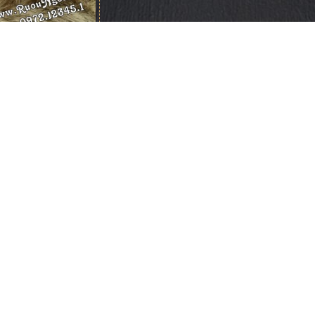
e Walker Red Label
Quà Tết 2022
Liên hệ
MỤC RƯỢU
CHÍNH SÁCH VÀ QUY ĐỊ
as
Chính sách & Quy định chung
nie Walker
Chính sách bảo hành
llan
Chính Sách Bảo Mật Thông Tin
nessy
Giao hàng và thanh toán
kow
Chính sách đổi trả hàng
ng Thủy
Cửa hàng Rượu ngoại Cần Thơ