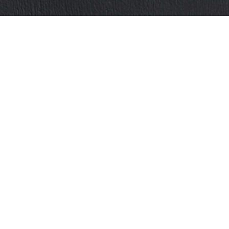
NH
ĐỊA ĐIỂM