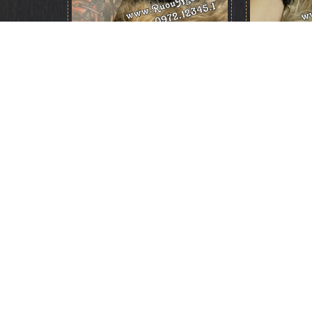
Rượu Johnnie Walker Blue
Rượu Johnni
Label - Year Of The Tiger 2022
Hộp 
5.500.000 đ
CỬA HÀNG RƯỢU NGOẠI
DANH 
Quận Tân Phú, TP. Hồ Chí Minh
Rượu Chiv
HOTLINE mua hàng
Rượu John
0972.12345.1
Rượu Maca
www.ruoungoai.net
Rượu Hen
Rượu ngoại chính hãng tại HCM
Rượu Meu
Top 10 Cửa hàng rượu ngoại HCM
Rượu Pho
Cửa hàng Rượu ngoại Đồng Tháp