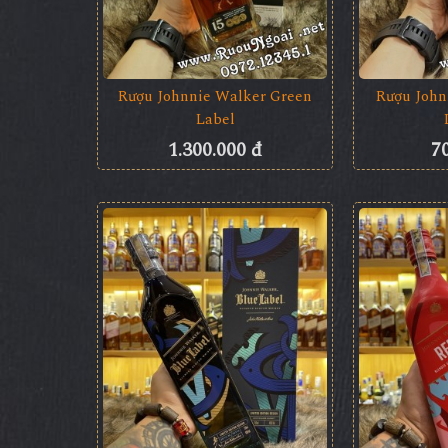
Rượu Johnnie Walker Green
Rượu John
Label
1.300.000 đ
7