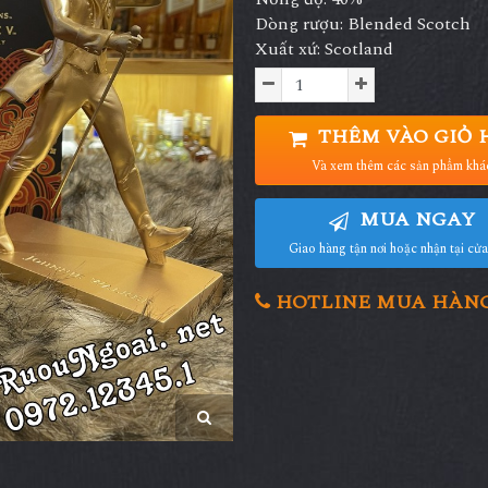
Dòng rượu: Blended Scotch
Xuất xứ: Scotland
THÊM VÀO GIỎ 
Và xem thêm các sản phẩm khá
MUA NGAY
Giao hàng tận nơi hoặc nhận tại cử
HOTLINE MUA HÀNG 0