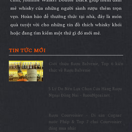
chín, Johnnie Walker Double Black giúp niềm đam
mê whisky của những người sành rượu thêm trọn
vẹn. Hoàn hảo để thưởng thức tại nhà, đây là món
quà tuyệt vời cho những tín đồ thích whisky khói
hoặc đang tìm kiếm một thứ gì đó mới mẻ.
TIN TỨC MỚI
Giới thiệu Rượu Balvenie, Top 6 kiến
thức về Rượu Balvenie
5 Lý Do Nên Lựa Chọn Cửa Hàng Rượu
Ngoại Đồng Nai – RuouNgoai.net
Rượu Courvoisier – Di sản Cognac
nước Pháp & Top 7 chai Courvoisier
đáng mua nhất