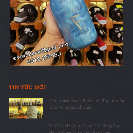
TIN TỨC MỚI
Giới thiệu Rượu Balvenie, Top 6 kiến
thức về Rượu Balvenie
5 Lý Do Nên Lựa Chọn Cửa Hàng Rượu
Ngoại Đồng Nai – RuouNgoai.net