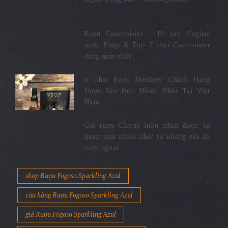
Rượu Courvoisier – Di sản Cognac
nước Pháp & Top 7 chai Courvoisier
đáng mua nhất
6 Chai Rượu Meukow Chính Hãng
Được Săn Đón Nhiều Nhất Tại Việt
Nam
Giá rượu Chivas luôn nhận được sự
quan tâm nhiều nhất từ những tín đồ
rượu ngoại
shop Rượu Fogoso Sparkling Azul
cửa hàng Rượu Fogoso Sparkling Azul
giá Rượu Fogoso Sparkling Azul