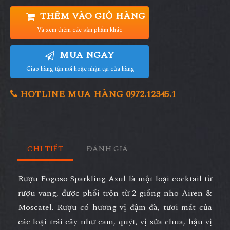
THÊM VÀO GIỎ HÀNG
Và xem thêm các sản phẩm khác
MUA NGAY
Giao hàng tận nơi hoặc nhận tại cửa hàng
HOTLINE MUA HÀNG 0972.12345.1
CHI TIẾT
ĐÁNH GIÁ
Rượu Fogoso Sparkling Azul là một loại cocktail từ
rượu vang, được phối trộn từ 2 giống nho Airen &
Moscatel. Rượu có hương vị đậm đà, tươi mát của
các loại trái cây như cam, quýt, vị sữa chua, hậu vị