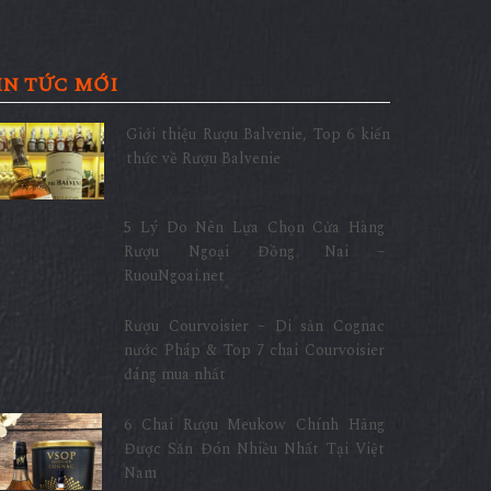
IN TỨC MỚI
Giới thiệu Rượu Balvenie, Top 6 kiến
thức về Rượu Balvenie
5 Lý Do Nên Lựa Chọn Cửa Hàng
Rượu Ngoại Đồng Nai –
RuouNgoai.net
Rượu Courvoisier – Di sản Cognac
nước Pháp & Top 7 chai Courvoisier
đáng mua nhất
6 Chai Rượu Meukow Chính Hãng
Được Săn Đón Nhiều Nhất Tại Việt
Nam