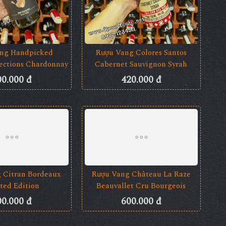
ng Handpicked
Rượu Vang Colores Santos
lections Chardonnay
Cabernet Sauvignon Syrah
00.000 đ
420.000 đ