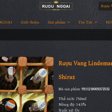
Rượu 
NGOẠI
Giới thiệu
Sản phẩm
Tin Tức
HOT
's Gentleman's Collection No5 Shiraz
Rượu Vang Lindeman
Shiraz
Mã sản phẩm:
9311218003372532
Thể tích: 750ml
Nồng độ: 14.5%
Xuất xứ: Úc