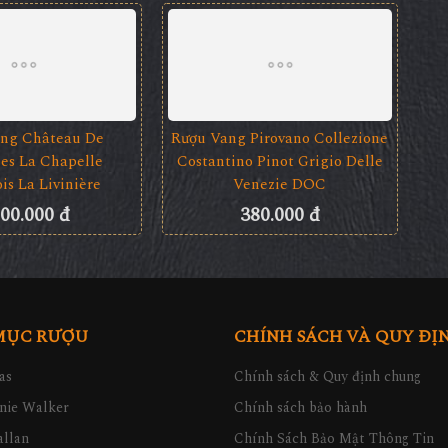
 Citran Bordeaux
Rượu Vang Château La Raze
ted Edition
Beauvallet Cru Bourgeois
00.000 đ
600.000 đ