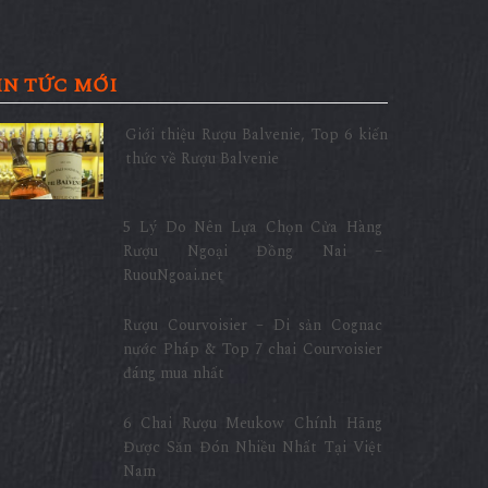
IN TỨC MỚI
Giới thiệu Rượu Balvenie, Top 6 kiến
thức về Rượu Balvenie
5 Lý Do Nên Lựa Chọn Cửa Hàng
Rượu Ngoại Đồng Nai –
RuouNgoai.net
Rượu Courvoisier – Di sản Cognac
nước Pháp & Top 7 chai Courvoisier
đáng mua nhất
6 Chai Rượu Meukow Chính Hãng
Được Săn Đón Nhiều Nhất Tại Việt
Nam