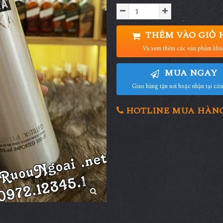
THÊM VÀO GIỎ 
Và xem thêm các sản phẩm khá
MUA NGAY
Giao hàng tận nơi hoặc nhận tại cử
HOTLINE MUA HÀNG 0