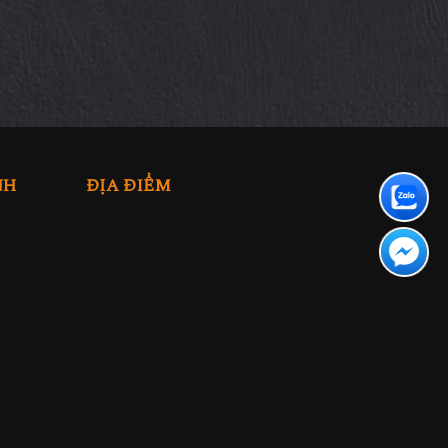
NH
ĐỊA ĐIỂM