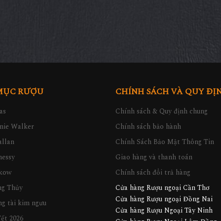
Rượu Vodka Beluga Celebration
Gold
1.290.000 đ
d Doll Vodka Gold
050.000 đ
Rượu Vodka Beluga 750ml
950.000 đ
MỤC RƯỢU
CHÍNH SÁCH VÀ QUY ĐỊ
as
Chính sách & Quy định chung