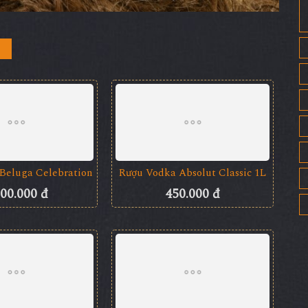
Rượu Vodka Absolut Classic 1L
450.000 đ
Beluga Celebration