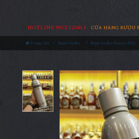
HOTLINE 0972.12345.1
CỬA HÀNG RƯỢU 
Trang chủ
Rượu Vodka
Rượu Vodka Danzka Fifty