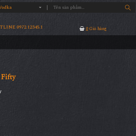
Vodka
LINE 0972.12345.1
0
Giỏ hàng
Fifty
y