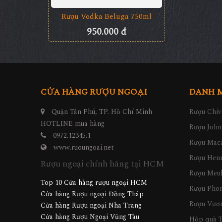
Rượu Diamond Doll Vodka
Original
1.050.000 đ
Rượu Diamon
1.
CỬA HÀNG RƯỢU NGOẠI
DANH 
Quận Tân Phú, TP. Hồ Chí Minh
Rượu Chiv