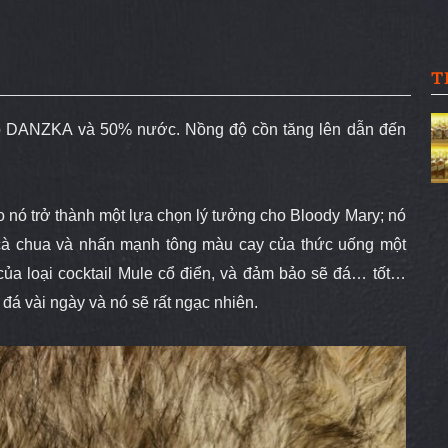
T
cấp DANZKA và 50% nước.
Nồng độ cồn tăng lên dẫn đến
nó trở thành một lựa chọn lý tưởng cho Bloody Mary; nó
i cà chua và nhấn mạnh tông màu cay của thức uống một
ủa loại cocktail Mule cổ điển, và đảm bảo sẽ đá… tốt…
đá vài ngày và nó sẽ rất ngạc nhiên.