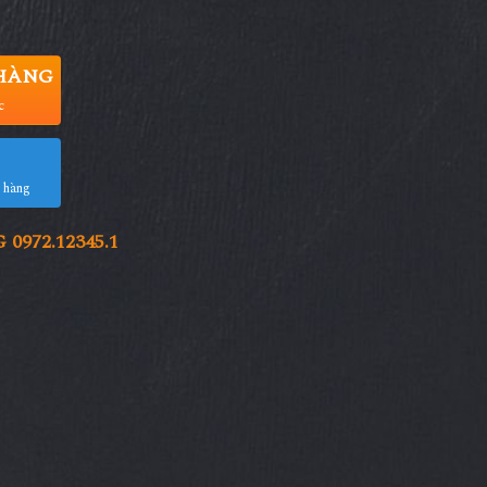
HÀNG
c
a hàng
972.12345.1