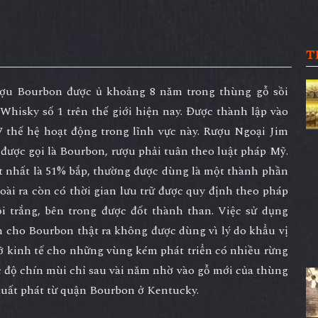
T
ượu Bourbon được ủ khoảng 8 năm trong thùng gỗ sồi
 Whisky
số 1 trên thế giới hiện nay. Được thành lập vào
7 thế hệ hoạt động trong lĩnh vực này. Rượu Ngoại Jim
 được gọi là Bourbon, rượu phải tuân theo luật pháp Mỹ.
ít nhất là 51% bắp, thường được dùng là một thành phần
ài ra còn có thời gian lưu trữ được quy định theo pháp
i trắng, bên trong được đốt thành than. Việc sử dụng
n cho Bourbon thật ra không được dùng vì lý do khẩu vị
ỡ kinh tế cho những vùng kém phát triển có nhiều rừng
c độ chín mùi chỉ sau vài năm nhờ vào gỗ mới của thùng
 xuất phát từ quận Bourbon ở Kentucky.