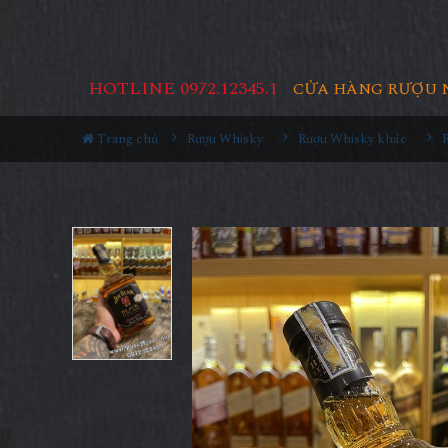
HOTLINE 0972.12345.1
CỬA HÀNG RƯỢU 
Trang chủ
Rượu Whisky
Rượu Whisky khác