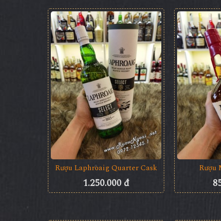
Rượu Laphroaig Quarter Cask
Rượu 
1.250.000 đ
8