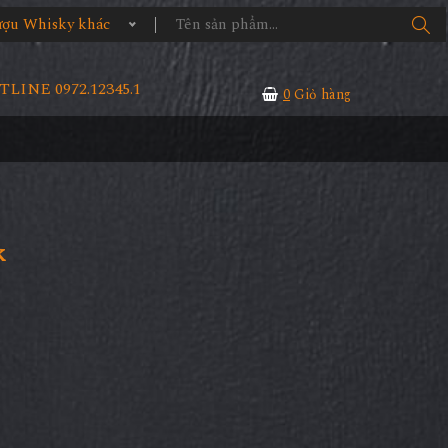
 Whisky khác
LINE 0972.12345.1
0
Giỏ hàng
k