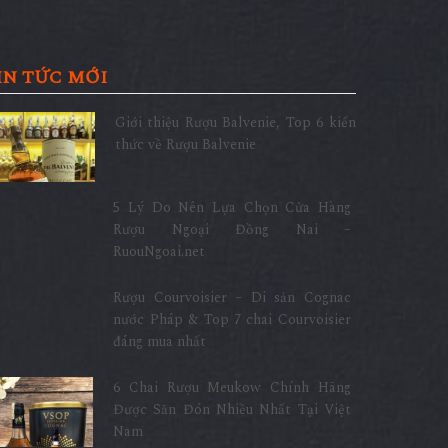
IN TỨC MỚI
Giới thiệu Rượu Balvenie, Top 6 kiến
thức về Rượu Balvenie
5 Lý Do Nên Lựa Chọn Cửa Hàng
Rượu Ngoại Đồng Nai –
RuouNgoai.net
Rượu Courvoisier – Di sản Cognac
nước Pháp & Top 7 chai Courvoisier
đáng mua nhất
6 Chai Rượu Meukow Chính Hãng
Được Săn Đón Nhiều Nhất Tại Việt
Nam