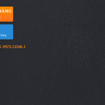
HÀNG
c
a hàng
972.12345.1