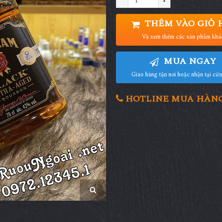
THÊM VÀO GIỎ 
Và xem thêm các sản phẩm khá
MUA NGAY
Giao hàng tận nơi hoặc nhận tại cử
HOTLINE MUA HÀNG 0