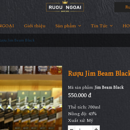
Rượu
NGOẠI
Giới thiệu
Sản phẩm
Tin Tức
HOT
Rượu Jim Beam Black
Rượu Jim Beam Blac
Mã sản phẩm:
Jim Beam Black
550.000 đ
Thể tích: 700ml
Nồng độ: 43%
Xuất xứ: Mỹ