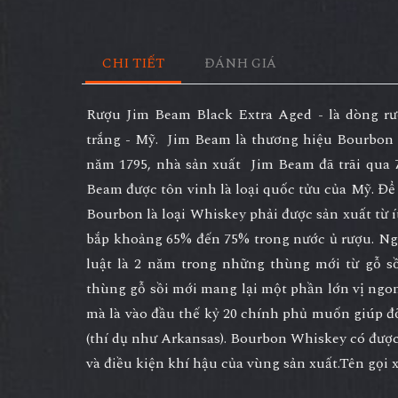
CHI TIẾT
ĐÁNH GIÁ
Rượu
Jim Beam Black Extra Aged
- là dòng r
trắng - Mỹ.
Jim Beam
là thương hiệu
Bourbon
năm 1795, nhà sản xuất Jim Beam đã trãi qua 
Beam được tôn vinh là loại quốc tửu của Mỹ. Để
Bourbon là loại Whiskey phải được sản xuất từ 
bắp khoảng 65% đến 75% trong nước ủ rượu. Ngo
luật là 2 năm trong những thùng mới từ gỗ sồ
thùng gỗ sồi mới mang lại một phần lớn vị ngo
mà là vào đầu thế kỷ 20 chính phủ muốn giúp đ
(thí dụ như Arkansas). Bourbon Whiskey có đượ
và điều kiện khí hậu của vùng sản xuất.Tên gọi