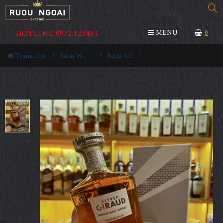
HOTLINE 0972.12345.1
MENU
0
Trang chủ
Rượu Whisky
Rượu Alfred Giraud Harmonie