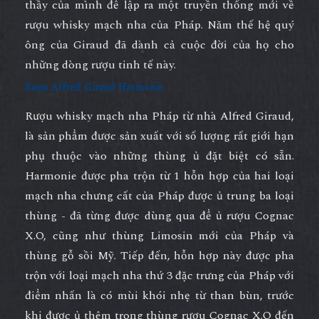
thầy của mình để lập ra một truyền thống mới về
rượu whisky mạch nha của Pháp. Năm thế hệ quý
ông của Giraud đã dành cả cuộc đời của họ cho
những dòng rượu tinh tế này.
Rượu Alfred Giraud Harmonie
Rượu whisky mạch nha Pháp từ nhà Alfred Giraud,
là sản phẩm được sản xuất với số lượng rất giới hạn
phụ thuộc vào những thùng ủ đặt biệt có sẵn.
Harmonie được pha trộn từ 1 hỗn hợp của hai loại
mạch nha chưng cất của Pháp được ủ trung ba loại
thùng - đã từng được dùng qua để ủ rượu Cognac
X.O, cũng như thùng Limosin mới của Pháp và
thùng gỗ sồi Mỹ. Tiếp đến, hỗn hợp này được pha
trộn với loại mạch nha thứ 3 đặc trưng của Pháp với
điểm nhấn là có mùi khói nhẹ từ than bùn, trước
khi được ủ thêm trong thùng rượu Cognac X.O đến