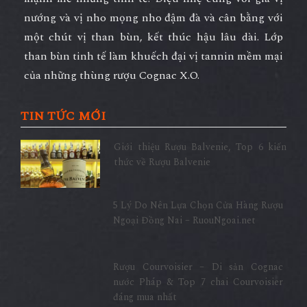
nướng và vị nho mọng nho đậm đà và cân bằng với
một chút vị than bùn, kết thúc hậu lâu dài. Lớp
than bùn tinh tế làm khuếch đại vị tannin mềm mại
của những thùng rượu Cognac X.O.
TIN TỨC MỚI
Giới thiệu Rượu Balvenie, Top 6 kiến
thức về Rượu Balvenie
5 Lý Do Nên Lựa Chọn Cửa Hàng Rượu
Ngoại Đồng Nai – RuouNgoai.net
Rượu Courvoisier – Di sản Cognac
nước Pháp & Top 7 chai Courvoisier
đáng mua nhất