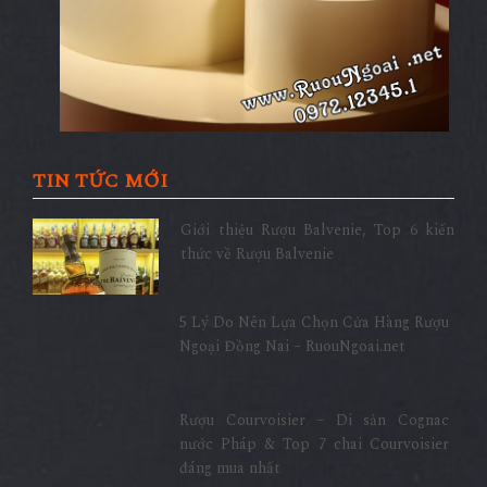
TIN TỨC MỚI
Giới thiệu Rượu Balvenie, Top 6 kiến
thức về Rượu Balvenie
5 Lý Do Nên Lựa Chọn Cửa Hàng Rượu
Ngoại Đồng Nai – RuouNgoai.net
Rượu Courvoisier – Di sản Cognac
nước Pháp & Top 7 chai Courvoisier
đáng mua nhất