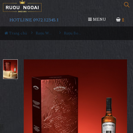
HOTLINE 0972.12345.1
MENU
0
Trang chủ
Rượu Whisky
Rượu Bowmore 18YO Hộp Quà 2024