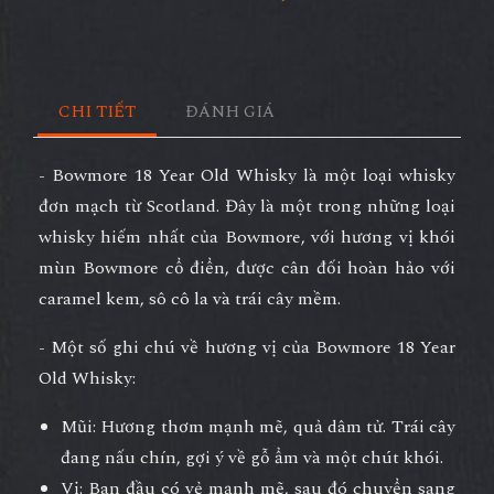
CHI TIẾT
ĐÁNH GIÁ
- Bowmore 18 Year Old Whisky là một loại whisky
đơn mạch từ Scotland. Đây là một trong những loại
whisky hiếm nhất của Bowmore, với hương vị khói
mùn Bowmore cổ điển, được cân đối hoàn hảo với
caramel kem, sô cô la và trái cây mềm.
- Một số ghi chú về hương vị của Bowmore 18 Year
Old Whisky:
Mũi: Hương thơm mạnh mẽ, quả dâm tử. Trái cây
đang nấu chín, gợi ý về gỗ ẩm và một chút khói.
Vị: Ban đầu có vẻ mạnh mẽ, sau đó chuyển sang