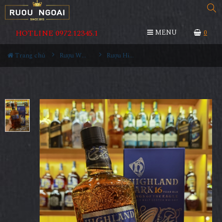
HOTLINE 0972.12345.1
MENU
0
Trang chủ
Rượu Whisky
Rượu Highland Park 16YO Wings Of The Eagle