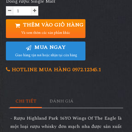
Dòng rượu: Single Malt
THÊM VÀO GIỎ HÀNG
Và xem thêm các sản phẩm khác
MUA NGAY
Giao hàng tận nơi hoặc nhận tại cửa hàng
HOTLINE MUA HÀNG 0972.12345.1
CHI TIẾT
ĐÁNH GIÁ
- Rượu Highland Park 16YO Wings Of The Eagle là
một loại rượu whisky đơn mạch nha được sản xuất