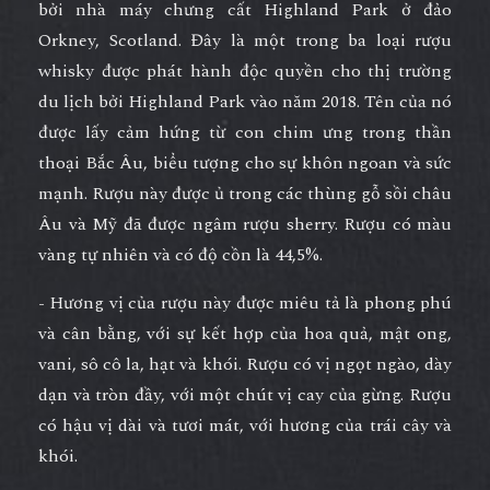
bởi nhà máy chưng cất Highland Park ở đảo
Orkney, Scotland. Đây là một trong ba loại rượu
whisky được phát hành độc quyền cho thị trường
du lịch bởi Highland Park vào năm 2018. Tên của nó
được lấy cảm hứng từ con chim ưng trong thần
thoại Bắc Âu, biểu tượng cho sự khôn ngoan và sức
mạnh. Rượu này được ủ trong các thùng gỗ sồi châu
Âu và Mỹ đã được ngâm rượu sherry. Rượu có màu
vàng tự nhiên và có độ cồn là 44,5%.
- Hương vị của rượu này được miêu tả là phong phú
và cân bằng, với sự kết hợp của hoa quả, mật ong,
vani, sô cô la, hạt và khói. Rượu có vị ngọt ngào, dày
dạn và tròn đầy, với một chút vị cay của gừng. Rượu
có hậu vị dài và tươi mát, với hương của trái cây và
khói.