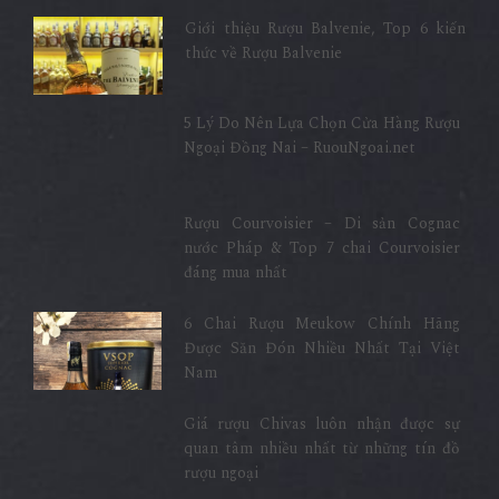
Giới thiệu Rượu Balvenie, Top 6 kiến
thức về Rượu Balvenie
5 Lý Do Nên Lựa Chọn Cửa Hàng Rượu
Ngoại Đồng Nai – RuouNgoai.net
Rượu Courvoisier – Di sản Cognac
nước Pháp & Top 7 chai Courvoisier
đáng mua nhất
6 Chai Rượu Meukow Chính Hãng
Được Săn Đón Nhiều Nhất Tại Việt
Nam
Giá rượu Chivas luôn nhận được sự
quan tâm nhiều nhất từ những tín đồ
rượu ngoại