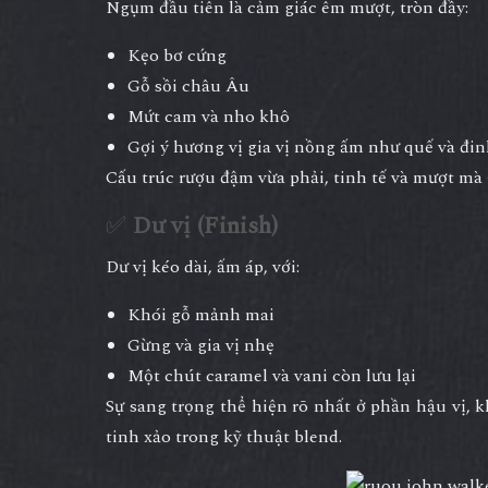
Ngụm đầu tiên là cảm giác êm mượt, tròn đầy:
Kẹo bơ cứng
Gỗ sồi châu Âu
Mứt cam và nho khô
Gợi ý hương vị gia vị nồng ấm như quế và đi
Cấu trúc rượu đậm vừa phải, tinh tế và mượt mà 
✅
Dư vị (Finish)
Dư vị kéo dài, ấm áp, với:
Khói gỗ mảnh mai
Gừng và gia vị nhẹ
Một chút caramel và vani còn lưu lại
Sự sang trọng thể hiện rõ nhất ở phần hậu vị,
tinh xảo trong kỹ thuật blend.