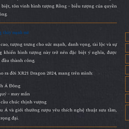
c biệt, tôn vinh hình tượng Rồng – biểu tượng của quyền
ông.
ng thủy mạnh mẽ
i cao, tượng trưng cho sức mạnh, danh vọng, tài lộc và sự
khiến hình tượng này trở nên đặc biệt ý nghĩa, được
i đầu thành công.
o ra đời
XR21 Dragon 2024
, mang trên mình:
ch Á Đông
 quý – may mắn
a cầu chúc thịnh vượng
âu Á và giới thưởng rượu yêu thích nghệ thuật sưu tầm,
rọng đại.