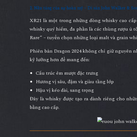
2. Nền tảng của sự hoàn mỹ – Di sản John Walker & So
XR21 là một trong những dòng whisky cao cấp 
whisky quý hiếm, đa phần là các thùng rượu ủ
t
Rare” – tuyển chọn những loại malt và grain whi
Phiên bản Dragon 2024 không chỉ giữ nguyên n
kỹ lưỡng hơn để mang đến:
Cấu trúc êm mượt đặc trưng
Hương vị sâu, đậm và giàu tầng lớp
Hậu vị kéo dài, sang trọng
Đây là whisky được tạo ra dành riêng cho nhữ
bằng cao cấp.