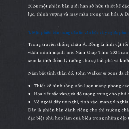
2024
: một phiên bản giới hạn sở hữu thiết kế đặ
lực, thịnh vượng và may mắn trong văn hóa Á Đ
1. Một phiên bản mang dấu ấn văn hóa và ý nghĩa pho
Trong truyền thống châu Á,
Rồng
là linh vật tố
vươn mình mạnh mẽ. Năm Giáp Thìn 2024 càng 
xem là thời điểm lý tưởng cho sự bứt phá và khở
Nắm bắt tinh thần đó, John Walker & Sons đã ch
Thiết kế hình rồng uốn lượn mang phong cá
Họa tiết sắc vàng và đỏ tượng trưng cho phú
Vẻ ngoài đầy uy nghi, tinh xảo, mang ý nghĩ
Đây là phiên bản dành riêng cho thị trường ch
đặc biệt phù hợp làm quà biếu trong những dịp t