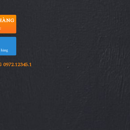
HÀNG
c
a hàng
972.12345.1