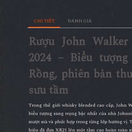
CHI TIẾT
ĐÁNH GIÁ
Rượu John Walker
2024 – Biểu tượng
Rồng, phiên bản th
sưu tầm
Trong thế giới whisky blended cao cấp, John 
biểu tượng sang trọng bậc nhất của nhà Johnni
mượt mà và phức hợp trong từng lớp hương vị. 
hiệu đã đưa XR21 lên một tầm cao hoàn toàn m