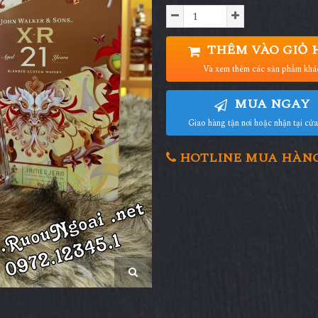
THÊM VÀO GIỎ 
Và xem thêm các sản phẩm khá
MUA NGAY
Giao hàng tận nơi hoặc nhận tại cử
HOTLINE MUA HÀNG 0