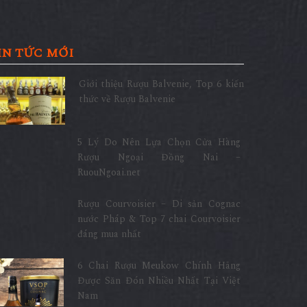
IN TỨC MỚI
Giới thiệu Rượu Balvenie, Top 6 kiến
thức về Rượu Balvenie
5 Lý Do Nên Lựa Chọn Cửa Hàng
Rượu Ngoại Đồng Nai –
RuouNgoai.net
Rượu Courvoisier – Di sản Cognac
nước Pháp & Top 7 chai Courvoisier
đáng mua nhất
6 Chai Rượu Meukow Chính Hãng
Được Săn Đón Nhiều Nhất Tại Việt
Nam