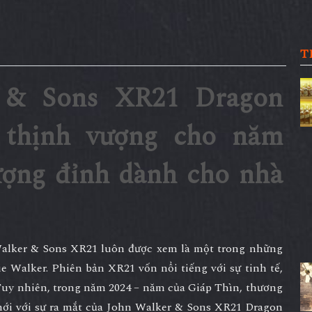
T
 & Sons XR21 Dragon
 thịnh vượng cho năm
ượng đỉnh dành cho nhà
Walker & Sons XR21 luôn được xem là một trong những
e Walker. Phiên bản XR21 vốn nổi tiếng với sự tinh tế,
Tuy nhiên, trong năm 2024 – năm của
Giáp Thìn
, thương
ới với sự ra mắt của
John Walker & Sons XR21 Dragon