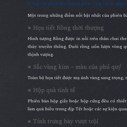
3. Thiết kế phiên bản Dragon 2024 – Tinh xảo và đẳng c
Một trong những điểm nổi bật nhất của phiên 
● Họa tiết Rồng thời thượng
Hình tượng Rồng được in nổi trên thân chai th
thủy truyền thống. Đuôi rồng uốn lượn vòng q
thịnh vượng.
● Sắc vàng kim – màu của phú quý
Toàn bộ họa tiết được mạ ánh vàng sang trọng, t
● Hộp quà tinh tế
Phiên bản hộp giấy hoặc hộp cứng đều có thiết
làm quà biếu trong dịp Tết hoặc các sự kiện qua
● Tính trưng bày vượt trội