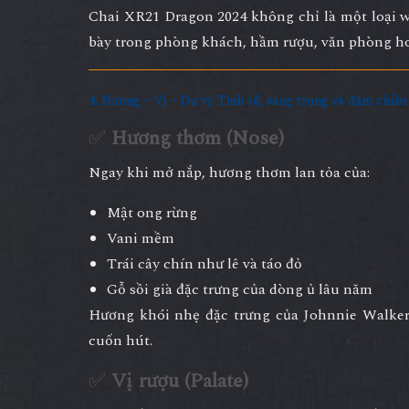
Chai XR21 Dragon 2024 không chỉ là một loại 
bày trong phòng khách, hầm rượu, văn phòng ho
4. Hương – Vị – Dư vị: Tinh tế, sang trọng và đậm chiều
✅
Hương thơm (Nose)
Ngay khi mở nắp, hương thơm lan tỏa của:
Mật ong rừng
Vani mềm
Trái cây chín như lê và táo đỏ
Gỗ sồi già đặc trưng của dòng ủ lâu năm
Hương khói nhẹ đặc trưng của Johnnie Walker
cuốn hút.
✅
Vị rượu (Palate)