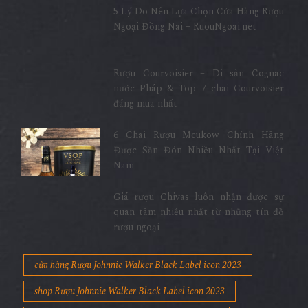
5 Lý Do Nên Lựa Chọn Cửa Hàng Rượu
Ngoại Đồng Nai – RuouNgoai.net
Rượu Courvoisier – Di sản Cognac
nước Pháp & Top 7 chai Courvoisier
đáng mua nhất
6 Chai Rượu Meukow Chính Hãng
Được Săn Đón Nhiều Nhất Tại Việt
Nam
Giá rượu Chivas luôn nhận được sự
quan tâm nhiều nhất từ những tín đồ
rượu ngoại
cửa hàng Rượu Johnnie Walker Black Label icon 2023
shop Rượu Johnnie Walker Black Label icon 2023