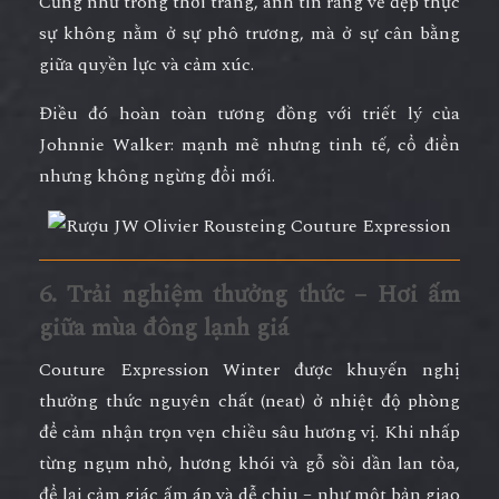
Cũng như trong thời trang, anh tin rằng
vẻ đẹp thực
sự không nằm ở sự phô trương, mà ở sự cân bằng
giữa quyền lực và cảm xúc
.
Điều đó hoàn toàn tương đồng với triết lý của
Johnnie Walker:
mạnh mẽ nhưng tinh tế, cổ điển
nhưng không ngừng đổi mới.
6. Trải nghiệm thưởng thức – Hơi ấm
giữa mùa đông lạnh giá
Couture Expression Winter được khuyến nghị
thưởng thức nguyên chất (neat)
ở nhiệt độ phòng
để cảm nhận trọn vẹn chiều sâu hương vị. Khi nhấp
từng ngụm nhỏ, hương khói và gỗ sồi dần lan tỏa,
để lại cảm giác ấm áp và dễ chịu – như một bản giao