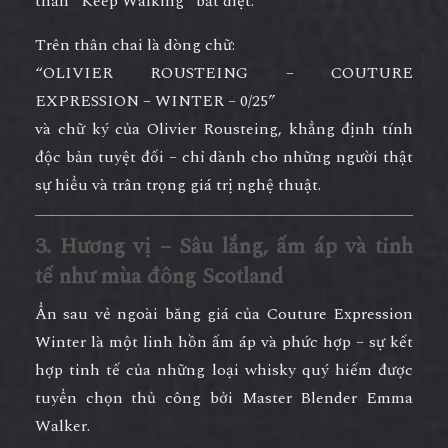
thần “Keep Walking” bất diệt.
Trên thân chai là dòng chữ:
“OLIVIER ROUSTEING – COUTURE
EXPRESSION – WINTER – 0/25”
và
chữ ký của Olivier Rousteing
, khẳng định tính
độc bản tuyệt đối – chỉ dành cho những người thật
sự hiểu và trân trọng giá trị nghệ thuật.
3. Hương vị – Sâu lắng, ấm áp và tinh
tế như mùa đông Scotland
Ẩn sau vẻ ngoài băng giá của
Couture Expression
Winter
là
một linh hồn ấm áp và phức hợp
– sự kết
hợp tinh tế của những loại whisky quý hiếm được
tuyển chọn thủ công bởi
Master Blender Emma
Walker
.