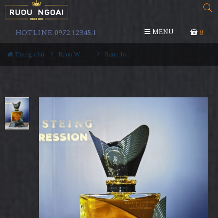
HOTLINE 0972.12345.1
MENU
0
Trang chủ
Rượu Whisky
Rượu Johnnie Walker Olivier Rousteing Couture Expression Winter