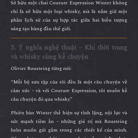
Sở hữu một chai Couture Expression Winter không
chỉ là sở hữu một loại whisky, mà là
nắm giữ một
phần lịch sử của sự hợp tác giữa hai biểu tượng
sáng tạo hàng đầu thế giới
.
5. Ý nghĩa nghệ thuật – Khi thời trang
và whisky cùng kể chuyện
Olivier Rousteing từng nói:
“Mỗi bộ sưu tập của tôi đều là một câu chuyện về
cảm xúc – và với Couture Expression, tôi muốn kể
câu chuyện đó qua whisky.”
Phiên bản
Winter
thể hiện
sự tĩnh lặng, nội lực và
sức mạnh tiềm ẩn
– những giá trị mà Rousteing
luôn muốn gửi gắm trong các thiết kế của mình.