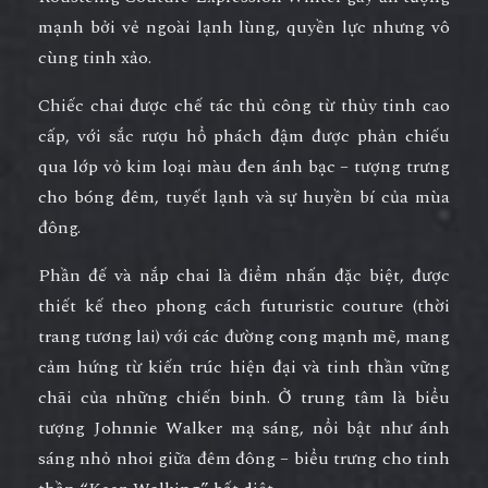
mạnh bởi vẻ ngoài lạnh lùng, quyền lực nhưng vô
cùng tinh xảo.
Chiếc chai được chế tác thủ công từ
thủy tinh cao
cấp
, với sắc rượu hổ phách đậm được phản chiếu
qua lớp vỏ kim loại màu
đen ánh bạc
– tượng trưng
cho bóng đêm, tuyết lạnh và sự huyền bí của mùa
đông.
Phần đế và nắp chai là điểm nhấn đặc biệt, được
thiết kế theo phong cách
futuristic couture
(thời
trang tương lai) với các đường cong mạnh mẽ, mang
cảm hứng từ kiến trúc hiện đại và tinh thần vững
chãi của những chiến binh. Ở trung tâm là biểu
tượng Johnnie Walker mạ sáng, nổi bật như ánh
sáng nhỏ nhoi giữa đêm đông – biểu trưng cho tinh