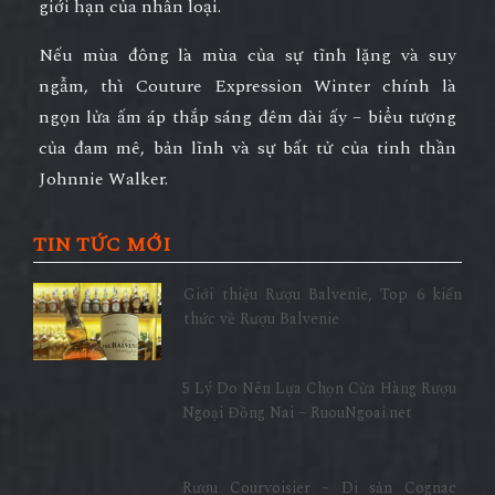
giới hạn của nhân loại.
Nếu mùa đông là mùa của sự tĩnh lặng và suy
ngẫm, thì
Couture Expression Winter
chính là
ngọn lửa ấm áp thắp sáng đêm dài ấy – biểu tượng
của
đam mê, bản lĩnh và sự bất tử của tinh thần
Johnnie Walker.
TIN TỨC MỚI
Giới thiệu Rượu Balvenie, Top 6 kiến
thức về Rượu Balvenie
5 Lý Do Nên Lựa Chọn Cửa Hàng Rượu
Ngoại Đồng Nai – RuouNgoai.net
Rượu Courvoisier – Di sản Cognac