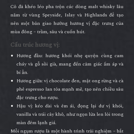
Cô đã khéo léo pha trộn các dòng malt whisky lâu
năm từ vùng Speyside, Islay và Highlands để tạo
nên
một bản giao hưởng hương vị đặc trưng của
mùa đông – trầm, sâu và cuốn hút.
Cấu trúc hương vị:
Hương đầu:
hương khói nhẹ quyện cùng cam
cháy và gỗ sồi già, mang đến cảm giác ấm áp và
bí ẩn.
Hương giữa:
vị chocolate đen, mật ong rừng và cà
phê espresso lan tỏa mạnh mẽ, tạo nên chiều sâu
đặc trưng cho rượu.
Hậu vị:
kéo dài và êm ái, đọng lại dư vị khói,
vanilla và trái cây khô, như ngọn lửa len lỏi trong
màn đêm lạnh giá.
Mỗi ngụm rượu là một hành trình trải nghiệm – bắt