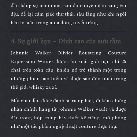
đầu bằng sự mạnh mẽ, sau đó chuyển dần sang êm
dịu, để lại cảm giác thư thái, sâu lắng như khi ngồi
bên lò sưởi trong mùa đông tuyết trắng.
4. Sự giới hạn – Đỉnh cao của sưu tầm
Johnnie Walker Olivier Rousteing Couture
Expression Winter
được sản xuất giới hạn chỉ
25
chai trên toàn cầu
, khiến nó trở thành
một trong
những phiên bản hiếm và được săn đón nhất
trong
thế giới whisky xa xỉ.
Mỗi chai đều được đánh số riêng biệt, đi kèm
chứng
nhận chính hãng
từ Johnnie Walker Vault và được
đặt trong
hộp trưng bày thiết kế riêng
, mô phỏng
như một tác phẩm nghệ thuật couture thực thụ.