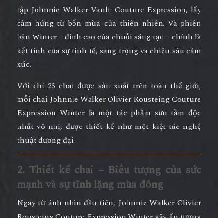
tập Johnnie Walker Vault: Couture Expression
, lấy
cảm hứng từ bốn mùa của thiên nhiên. Và phiên
bản
Winter
– đỉnh cao của chuỗi sáng tạo – chính là
kết tinh của sự tinh tế, sang trọng và chiều sâu cảm
xúc.
Với
chỉ 25 chai được sản xuất trên toàn thế giới
,
mỗi chai
Johnnie Walker Olivier Rousteing Couture
Expression Winter
là một tác phẩm sưu tầm độc
nhất vô nhị, được thiết kế như một kiệt tác nghệ
thuật đương đại.
2. Thiết kế chai – Biểu tượng của sức
mạnh và sự tĩnh lặng mùa đông
Ngay từ ánh nhìn đầu tiên,
Johnnie Walker Olivier
Rousteing Couture Expression Winter
gây ấn tượng