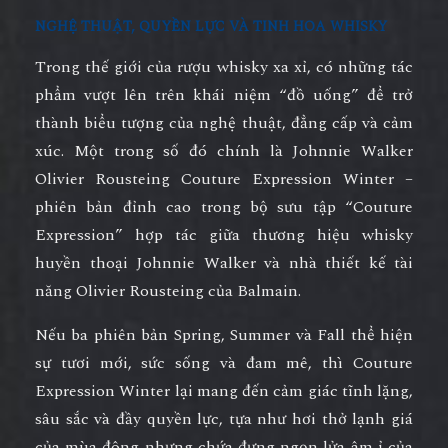
NGHỆ THUẬT, QUYỀN LỰC VÀ TINH HOA WHISKY
Trong thế giới của rượu whisky xa xỉ, có những tác
phẩm vượt lên trên khái niệm “đồ uống” để trở
thành
biểu tượng của nghệ thuật, đẳng cấp và cảm
xúc
. Một trong số đó chính là
Johnnie Walker
Olivier Rousteing Couture Expression Winter
–
phiên bản đỉnh cao trong bộ sưu tập “Couture
Expression” hợp tác giữa thương hiệu whisky
huyền thoại Johnnie Walker và nhà thiết kế tài
năng Olivier Rousteing của Balmain.
Nếu ba phiên bản Spring, Summer và Fall thể hiện
sự tươi mới, sức sống và đam mê, thì
Couture
Expression Winter
lại mang đến cảm giác
tĩnh lặng,
sâu sắc và đầy quyền lực
, tựa như hơi thở lạnh giá
của mùa đông nhưng chứa đựng ngọn lửa âm ỉ của