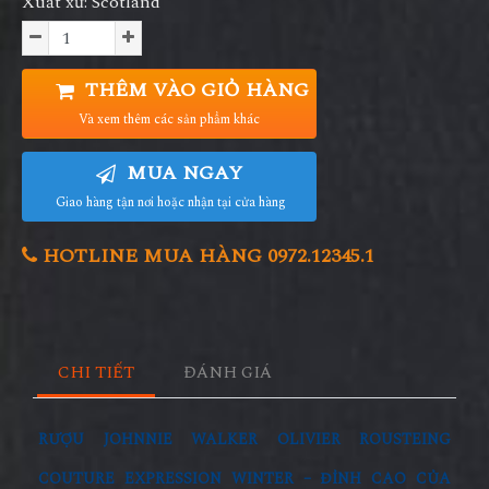
Xuất xứ: Scotland
THÊM VÀO GIỎ HÀNG
Và xem thêm các sản phẩm khác
MUA NGAY
Giao hàng tận nơi hoặc nhận tại cửa hàng
HOTLINE MUA HÀNG 0972.12345.1
CHI TIẾT
ĐÁNH GIÁ
RƯỢU JOHNNIE WALKER OLIVIER ROUSTEING
COUTURE EXPRESSION WINTER – ĐỈNH CAO CỦA