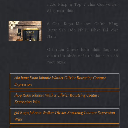
nước Pháp & Top 7 chai Courvoisier
đáng mua nhất
6 Chai Rượu Meukow Chính Hãng
Được Săn Đón Nhiều Nhất Tại Việt
Nam
Giá rượu Chivas luôn nhận được sự
quan tâm nhiều nhất từ những tín đồ
rượu ngoại
cửa hàng Rượu Johnnie Walker Olivier Rousteing Couture
Expression
shop Rượu Johnnie Walker Olivier Rousteing Couture
Expression Win
giá Rượu Johnnie Walker Olivier Rousteing Couture Expression
Wint