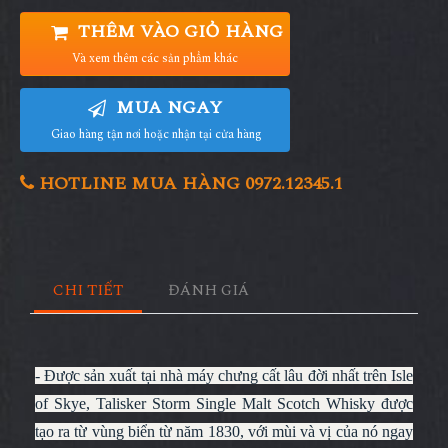
THÊM VÀO GIỎ HÀNG
Và xem thêm các sản phẩm khác
MUA NGAY
Giao hàng tận nơi hoặc nhận tại cửa hàng
HOTLINE MUA HÀNG 0972.12345.1
CHI TIẾT
ĐÁNH GIÁ
- Được sản xuất tại nhà máy chưng cất lâu đời nhất trên Isle
of Skye, Talisker Storm Single Malt Scotch Whisky được
tạo ra từ vùng biển từ năm 1830, với mùi và vị của nó ngay