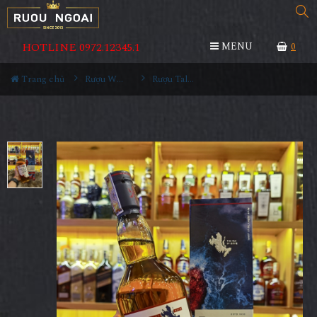
HOTLINE 0972.12345.1
MENU
0
Trang chủ
Rượu Whisky
Rượu Talisker Storm