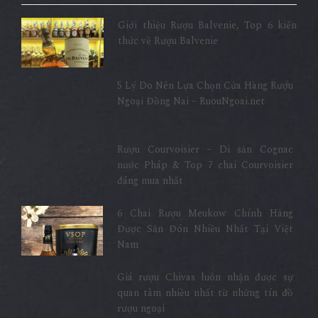
Giới thiệu Rượu Balvenie, Top 6 kiến
thức về Rượu Balvenie
5 Lý Do Nên Lựa Chọn Cửa Hàng Rượu
Ngoại Đồng Nai – RuouNgoai.net
Rượu Courvoisier – Di sản Cognac
nước Pháp & Top 7 chai Courvoisier
đáng mua nhất
6 Chai Rượu Meukow Chính Hãng
Được Săn Đón Nhiều Nhất Tại Việt
Nam
Giá rượu Chivas luôn nhận được sự
quan tâm nhiều nhất từ những tín đồ
rượu ngoại