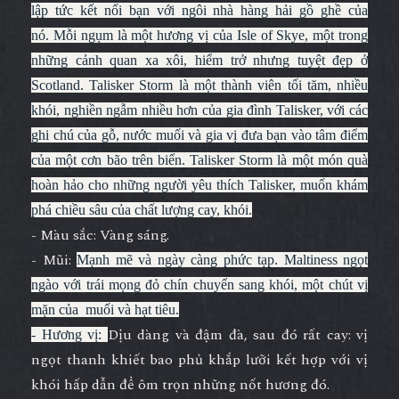
lập tức kết nối bạn với ngôi nhà hàng hải gồ ghề của
nó.
Mỗi ngụm là một hương vị của Isle of Skye, một trong
những cảnh quan xa xôi, hiểm trở nhưng tuyệt đẹp ở
Scotland.
Talisker Storm là một thành viên tối tăm, nhiều
khói, nghiền ngẫm nhiều hơn của gia đình Talisker, với các
ghi chú của gỗ, nước muối và gia vị đưa bạn vào tâm điểm
của một cơn bão trên biển.
Talisker Storm là một món quà
hoàn hảo cho những người yêu thích Talisker, muốn khám
phá chiều sâu của chất lượng cay, khói.
- Màu sắc: Vàng sáng.
- Mũi:
Mạnh mẽ và ngày càng phức tạp. Maltiness ngọt
ngào với trái mọng đỏ chín chuyển sang khói, một chút vị
mặn của muối và hạt tiêu.
Dịu dàng và đậm đà, sau đó rất cay: vị
- Hương vị:
ngọt thanh khiết bao phủ khắp lưỡi kết hợp với vị
khói hấp dẫn để ôm trọn những nốt hương đó.