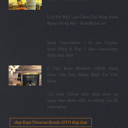
5 Lý Do Nên Lựa Chọn Cửa Hàng Rượu
Ngoại Đồng Nai – RuouNgoai.net
Rượu Courvoisier – Di sản Cognac
nước Pháp & Top 7 chai Courvoisier
đáng mua nhất
6 Chai Rượu Meukow Chính Hãng
Được Săn Đón Nhiều Nhất Tại Việt
Nam
Giá rượu Chivas luôn nhận được sự
quan tâm nhiều nhất từ những tín đồ
rượu ngoại
shop Rượu Timorous Beastie 25YO Hộp Quà