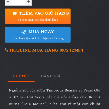
THÊM VÀO GIỎ HÀNG
Và xem thêm các sản phẩm khác
MUA NGAY
Giao hàng tận nơi hoặc nhận tại cửa hàng
HOTLINE MUA HÀNG 0972.12345.1
CHI TIẾT
ĐÁNH GIÁ
Nguồn gốc của
rượu Timorous Beastie 25 Years Old
là từ bài thơ Scots bất hủ nổi tiếng của Robert
Burns “To a Mouse”, là bài thơ về một con chuột