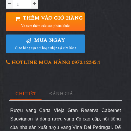
THÊM VÀO GIỎ HÀNG
Và xem thêm các sản phẩm khác
MUA NGAY
Giao hàng tận nơi hoặc nhận tại cửa hàng
HOTLINE MUA HÀNG 0972.12345.1
CHI TIẾT
ĐÁNH GIÁ
Rượu vang
Carta Vieja Gran Reserva Cabernet
Sauvignon là dòng rượu vang đỏ cao cấp, nổi tiếng
của nhà sản xuất rượu vang Vina Del Pedregal. Để