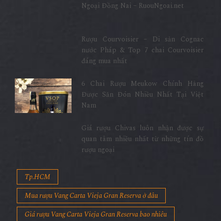
Ngoại Đồng Nai – RuouNgoai.net
Rượu Courvoisier – Di sản Cognac
nước Pháp & Top 7 chai Courvoisier
đáng mua nhất
6 Chai Rượu Meukow Chính Hãng
Được Săn Đón Nhiều Nhất Tại Việt
Nam
Giá rượu Chivas luôn nhận được sự
quan tâm nhiều nhất từ những tín đồ
rượu ngoại
Tp.HCM
Mua rượu Vang Carta Vieja Gran Reserva ở đâu
Giá rượu Vang Carta Vieja Gran Reserva bao nhiêu