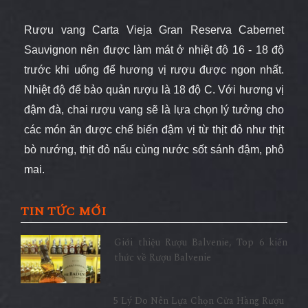
Rượu vang Carta Vieja Gran Reserva Cabernet
Sauvignon nên được làm mát ở nhiệt độ 16 - 18 độ
trước khi uống để hương vị rượu được ngon nhất.
Nhiệt độ để bảo quản rượu là 18 độ C. Với hương vị
đậm đà, chai rượu vang sẽ là lựa chọn lý tưởng cho
các món ăn được chế biến đậm vị từ thịt đỏ như thịt
bò nướng, thịt đỏ nấu cùng nước sốt sánh đậm, phô
mai
.
TIN TỨC MỚI
Giới thiệu Rượu Balvenie, Top 6 kiến
thức về Rượu Balvenie
5 Lý Do Nên Lựa Chọn Cửa Hàng Rượu