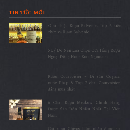
TIN TỨC MỚI
Giới thiệu Rượu Balvenie, Top 6 kiến
thức về Rượu Balvenie
5 Lý Do Nên Lựa Chọn Cửa Hàng Rượu
Ngoại Đồng Nai – RuouNgoai.net
Rượu Courvoisier – Di sản Cognac
nước Pháp & Top 7 chai Courvoisier
đáng mua nhất
6 Chai Rượu Meukow Chính Hãng
Được Săn Đón Nhiều Nhất Tại Việt
Nam
Giá rượu Chivas luôn nhận được sự