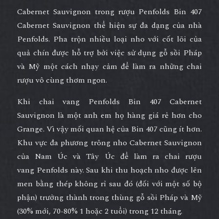
Cabernet Sauvignon trong
rượu Penfolds Bin 407
Cabernet Sauvignon
thể hiện sự đa dạng của nhà
Penfolds. Pha trộn nhiều loại nho với cốt lõi của
quả chín được hỗ trợ bởi việc sử dụng gỗ sồi Pháp
và Mỹ một cách nhạy cảm để làm ra những chai
rượu vô cùng thơm ngon.
Khi chai vang
Penfolds Bin 407 Cabernet
Sauvignon
là một anh em họ hàng giá rẻ hơn cho
Grange. Vì vậy mối quan hệ của Bin 407 cũng ít hơn.
Khu vực đa phương trông nho Cabernet Sauvignon
của Nam Úc và Tây Úc để làm ra chai rượu
vang Penfolds này. Sau khi thu hoạch nho được lên
men bằng thép không rỉ sau đó (đối với một số bộ
phận) trưởng thành trong thùng gỗ sồi Pháp và Mỹ
(30% mới, 70-80% 1 hoặc 2 tuổi) trong 12 tháng.