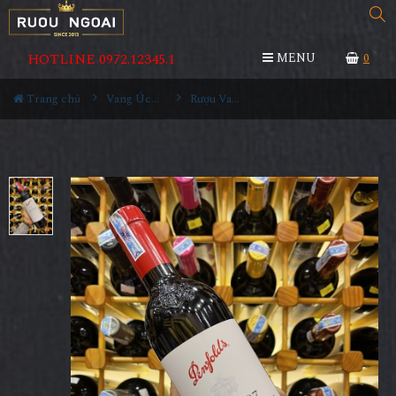
HOTLINE 0972.12345.1
MENU
0
Trang chủ
Vang Úc - Australia
Rượu Vang Úc Penfolds Bin 407 Cabernet Sauvignon