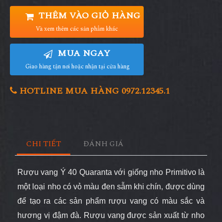
THÊM VÀO GIỎ HÀNG
Và xem thêm các sản phẩm khác
MUA NGAY
Giao hàng tận nơi hoặc nhận tại cửa hàng
HOTLINE MUA HÀNG 0972.12345.1
CHI TIẾT
ĐÁNH GIÁ
Rượu vang
Ý
40 Quaranta với giống nho Primitivo là
một loại nho có vỏ màu đen sẫm khi chín, được dùng
để tạo ra các sản phẩm rượu vang có màu sắc và
hương vị đậm đà. Rượu vang được sản xuất từ nho