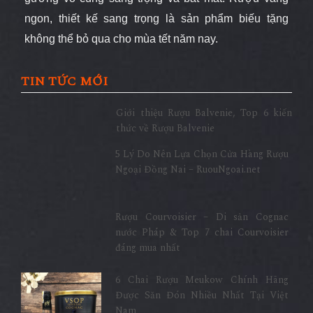
ngon, thiết kế sang trọng là sản phẩm biếu tặng
không thể bỏ qua cho mùa tết năm nay.
TIN TỨC MỚI
Giới thiệu Rượu Balvenie, Top 6 kiến
thức về Rượu Balvenie
5 Lý Do Nên Lựa Chọn Cửa Hàng Rượu
Ngoại Đồng Nai – RuouNgoai.net
Rượu Courvoisier – Di sản Cognac
nước Pháp & Top 7 chai Courvoisier
đáng mua nhất
6 Chai Rượu Meukow Chính Hãng