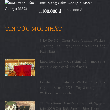
Rượu Vang Gốm Georgia MS92
1.600.000 đ
1.100.000 đ
TIN TỨC MỚI NHẤT
9 Lý Do Nên Chọn Rượu Johnnie Walker
– Những Chai Rượu Johnnie Walker Đáng
Mua Nhất
Rượu hộp quà – Quà tặng năm mới sang
trọng, đẳng cấp và đầy ý nghĩa
Lý do Rượu Johnnie Walker được lựa
chọn nhiều năm 2025 – Top 3 chai Johnnie
Walker bán chạy nhất
12 Chai Rượu Đáng Mua Dịp Tết Nguyên
Đán 2026: Quà Biếu Sang – Uống Ngon