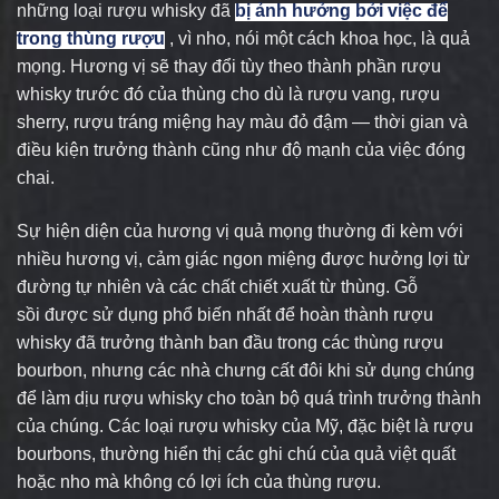
những loại rượu whisky đã
bị ảnh hưởng bởi việc để
trong thùng rượu
, vì nho, nói một cách
khoa
học, là quả
mọng. Hương vị sẽ thay đổi tùy theo thành phần
rượu
whisky
trước đó của thùn
g
cho dù là rượu vang, rượu
sherry, rượu tráng miệng hay màu đỏ đậm — thời gian và
điều kiện trưởng thành cũng như độ mạnh của việc đóng
chai.
Sự hiện diện của hương vị quả mọng thường đi kèm với
nhiều
hương vị
, cảm giác ngon miệng được hưởng lợi từ
đường tự nhiên và các chất chiết xuất từ ​​thùng.
Gỗ
sồi
được sử dụng phổ biến nhất để hoàn thành rượu
whisky đã trưởng thành ban đầu trong các thùng rượu
bourbon, nhưng các nhà chưng cất đôi khi sử dụng chúng
để làm dịu rượu whisky cho toàn bộ quá trình trưởng thành
của chúng. Các loại rượu whisky của Mỹ, đặc biệt là rượu
bourbons, thường hiển thị các ghi chú của quả việt quất
hoặc nho mà không có lợi ích của thùng rượu.