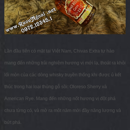
Lần đầu tiên có mặt tại Việt Nam, Chivas Extra tự hào
mang đến những trải nghiệm hương vị mới lạ, thoát ra khỏi
lối mòn của các dòng whisky truyền thống khi được ủ kết
thúc trong hai loại thùng gỗ sồi: Oloreso Sherry và
American Rye. Mang đến những nốt hương vị đột phá
chưa từng có, và mở ra môt năm mới đầy năng lượng và
bứt phá.