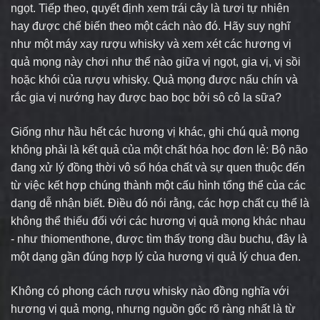
ngọt. Tiếp theo, quyết định xem trái cây là tươi tự nhiên
hay được chế biến theo một cách nào đó. Hãy suy nghĩ
như một máy xay rượu whisky và xem xét các hương vị
quả mọng này chơi như thế nào giữa vị ngọt, gia vị, vị sồi
hoặc khói của rượu whisky. Quả mọng được nấu chín và
rắc gia vị nướng hay được bao bọc bởi sô cô la sữa?
Giống như hầu hết các hương vị khác, ghi chú quả mọng
không phải là kết quả của một chất hóa học đơn lẻ: Bộ não
đang xử lý đồng thời vô số hóa chất và sự quen thuộc đến
từ việc kết hợp chúng thành một cấu hình tổng thể của các
dạng dễ nhận biết. Điều đó nói rằng, các hợp chất cụ thể là
không thể thiếu đối với các hương vị quả mọng khác nhau
- như thiomenthone, được tìm thấy trong dầu buchu, đây là
một dạng gần đúng hợp lý của hương vị quả lý chua đen.
Không có phong cách rượu whisky nào đồng nghĩa với
hương vị quả mọng, nhưng nguồn gốc rõ ràng nhất là từ