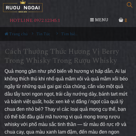
HOTLINE 0972.12345.1
MENU
0
Trang chủ
Tin Tức
Tìm hiểu về rượu
Cách Thưởng Thức Hương Vị Berry
Trong Whisky Trong Rượu Whisky
Quả mọng gần như phổ biến về hương vị hấp dẫn. Ai lại
không thích thú khi nhổ quả mâm xôi và quả mâm xôi béo
ngậy từ những quả gai gai của chúng, cắn vào một quả
dâu tây tươi ngon ngọt, trái cây nướng dày, bánh tart mứt
và bánh việt quất, hoặc xen kẽ vị đắng / ngọt của quả lý
chua đen nhỏ bé? Thay vì các loại quả mọng cụ thể, bạn
có thể bắt đầu giải mã hương vị quả mọng trong rượu
whisky với phổ màu sắc tinh thần — từ màu đỏ rực rỡ và
chua cay, qua màu xanh lam đậm, đến màu đen ngon