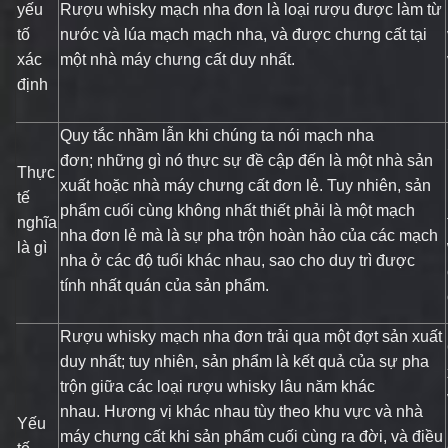
yếu
Rượu whisky mạch nha đơn là loại rượu được làm từ
tố
nước và lúa mạch mạch nha, và được chưng cất tại
xác
một nhà máy chưng cất duy nhất.
định
Quy tắc nhầm lẫn khi chúng ta nói mạch nha
đơn; những gì nó thực sự đề cập đến là một nhà sản
Thực
xuất hoặc nhà máy chưng cất đơn lẻ. Tuy nhiên, sản
tế
phẩm cuối cùng không nhất thiết phải là một mạch
nghĩa
nha đơn lẻ mà là sự pha trộn hoàn hảo của các mạch
là gì
nha ở các độ tuổi khác nhau, sao cho duy trì được
tính nhất quán của sản phẩm.
Rượu whisky mạch nha đơn trải qua một đợt sản xuất
duy nhất; tuy nhiên, sản phẩm là kết quả của sự pha
trộn giữa các loại rượu whisky lâu năm khác
nhau. Hương vị khác nhau tùy theo khu vực và nhà
Yếu
máy chưng cất khi sản phẩm cuối cùng ra đời, và điều