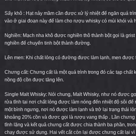
Sấy khô : Hạt nảy mầm cần được xử lý nhiệt để ngăn quá tr
vào ở giai đoạn này để làm cho rượu whisky có mùi khói và
Nghiền: Mạch nha khô được nghiền thô thành bột gọi là grist
nghiền để chuyển tinh bột thành đường.
Lên men: Khi chất lỏng có đường được làm lạnh, men được t
Chưng cất: Chưng cất là một quá trình trong đó các tạp chấ
nồng độ cồn được tăng lên.
Single Malt Whisky: Nói chung, Malt Whisky, như nó được gọi,
rửa tĩnh tại nơi chất lỏng được làm nóng đến nhiệt độ sôi để
một bình ngưng, nơi nó được làm lạnh và trở lại trạng thái l
khoảng 20% ​​cồn và được gọi là rượu vang thấp . Lần chưng c
tĩnh lặng và kết quả chưng cất được chia thành ba phần, tro
chạy được sử dụng. Hai vết cắt còn lại được chưng cất lại vì