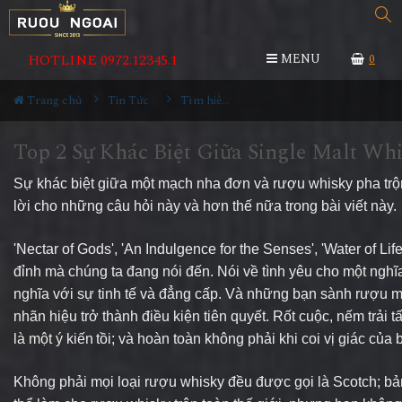
HOTLINE 0972.12345.1
MENU
0
Trang chủ
Tin Tức
Tìm hiểu về rượu
Top 2 Sự Khác Biệt Giữa Single Malt Wh
Sự khác biệt giữa một mạch nha đơn và rượu whisky pha trộn 
lời cho những câu hỏi này và hơn thế nữa trong bài viết này.
'Nectar of Gods', 'An Indulgence for the Senses', 'Water of Life
đỉnh mà chúng ta đang nói đến. Nói về tình yêu cho một nghĩa
nghĩa với sự tinh tế và đẳng cấp. Và những bạn sành rượu mạ
nhãn hiệu trở thành điều kiện tiên quyết. Rốt cuộc, nếm trải 
là một ý kiến
tồi; và hoàn toàn không phải khi coi vị giác của 
Không phải mọi loại rượu whisky đều được gọi là Scotch;
bản