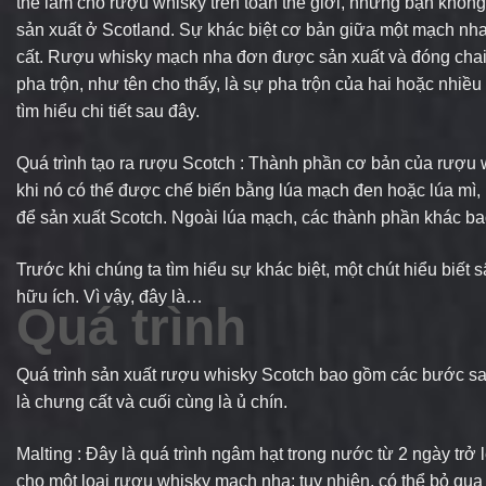
thể làm cho rượu whisky trên toàn thế giới, nhưng bạn không 
sản xuất ở Scotland. Sự khác biệt cơ bản giữa một mạch nha
cất. Rượu whisky mạch nha đơn được sản xuất và đóng chai 
pha trộn, như tên cho thấy, là sự pha trộn của hai hoặc nhi
tìm hiểu chi tiết sau đây.
Quá trình tạo ra rượu Scotch : Thành phần cơ bản của rượu 
khi nó có thể được chế biến bằng lúa mạch đen hoặc lúa mì,
để sản xuất Scotch. Ngoài lúa mạch, các thành phần khác b
Trước khi chúng ta tìm hiểu sự khác biệt, một chút hiểu biết s
hữu ích. Vì vậy, đây là…
Quá trình
Quá trình sản xuất rượu whisky Scotch bao gồm các bước sa
là chưng cất và cuối cùng là ủ chín.
Malting : Đây là quá trình ngâm hạt trong nước từ 2 ngày trở 
cho một loại rượu whisky mạch nha; tuy nhiên, có thể bỏ qu