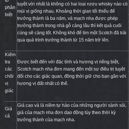
tố
tuyệt vời nhất là không có hai loại rượu whisky nào có
phân
mùi vị giống nhau. Khoảng thời gian tối thiểu để
biệt
trưởng thành là ba năm, và mạch nha được phép
trưởng thành trong nhà gỗ càng lâu thì kết quả cuối
cùng sẽ càng tốt. Không khó để tìm một Scotch đã trải
qua quá trình trưởng thành từ 15 năm trở lên.
Kiểm
tra
Được biết đến với đặc tính và hương vị riêng biệt,
các
Scotch mạch nha đơn mang đến một sự điều trị tuyệt
chồi
đối cho các giác quan, đồng thời giữ cho bạn gần với
vị
hương vị đất nhất có thể.
giác
Giá cao và là niềm tự hào của những người sành sỏi,
Giá
giá của mạch nha đơn dao động tùy theo thời kỳ
cả
trưởng thành của mạch nha.