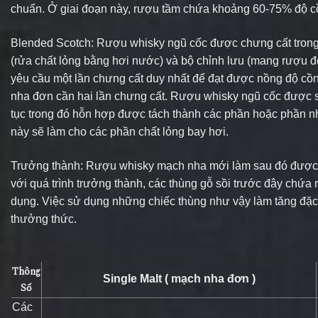
chuẩn. Ở giai đoạn này, rượu tầm chứa khoảng 60-75% độ c
Blended Scotch: Rượu whisky ngũ cốc được chưng cất trong m
(rửa chất lỏng bằng hơi nước) và bộ chỉnh lưu (mang rượu đ
yêu cầu một lần chưng cất duy nhất để đạt được nồng độ c
nha đơn cần hai lần chưng cất. Rượu whisky ngũ cốc được s
tục trong đó hỗn hợp được tách thành các phần hoặc phần n
này sẽ làm cho các phần chất lỏng bay hơi.
Trưởng thành: Rượu whisky mạch nha mới làm sau đó được p
với quá trình trưởng thành, các thùng gỗ sồi trước đây ch
dụng. Việc sử dụng những chiếc thùng như vậy làm tăng đặc 
thưởng thức.
Thông
Single Malt ( mạch nha đơn )
Số
Các