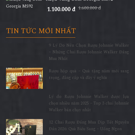
1.600.000 đ
1.100.000 đ
TIN TỨC MỚI NHẤT
9 Lý Do Nên Chọn Rượu Johnnie Walker
– Những Chai Rượu Johnnie Walker Đáng
Mua Nhất
Rượu hộp quà – Quà tặng năm mới sang
trọng, đẳng cấp và đầy ý nghĩa
Lý do Rượu Johnnie Walker được lựa
chọn nhiều năm 2025 – Top 3 chai Johnnie
Walker bán chạy nhất
12 Chai Rượu Đáng Mua Dịp Tết Nguyên
Đán 2026: Quà Biếu Sang – Uống Ngon