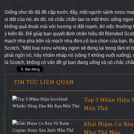
Giống như tôi đã đề cập trước đây, một người sành rượu m
vị đất của nó, do đó, nó chắc chắn tạo ra một thức uống ngon
không quá thoải mái với hương vị đất mạnh, thì việc thưởng 
ý kiến ​​tồi. Để giúp bạn quyết định
nhãn hiệu tốt Blended Sco
mạch nha pha trộn và mạch nha đơn,có lựa chọn của bạn. Bạn
Scotch, “Một loại rượu whisky ngon sẽ đọng lại trong tâm trí
phải ngửi nó, hãy nhấm nháp nó (vâng !! không nuốt xuống), 
là Scotch, không có vấn đề gì bạn đang uống và nó chắc chắn l
TIN TỨC LIÊN QUAN
Top 3 Nhãn Hiệu 
Nên Thử
Khái Niệm Cơ Bản
Như Thế Nào