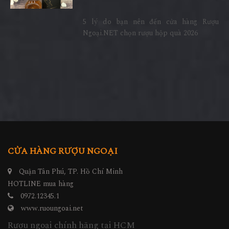
5 lý do bạn nên đến cửa hàng Rượu
Ngoại.NET chọn rượu hộp quà 2026
CỬA HÀNG RƯỢU NGOẠI
Quận Tân Phú, TP. Hồ Chí Minh
HOTLINE mua hàng
0972.12345.1
www.ruoungoai.net
Rượu ngoại chính hãng tại HCM