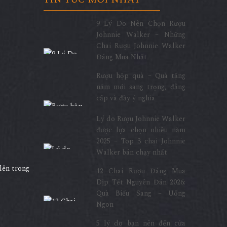
9 Lý Do Nên Chọn Rượu
Johnnie Walker – Những
Chai Rượu Johnnie Walker
Đáng Mua Nhất
Rượu hộp quà – Quà tặng
năm mới sang trọng, đẳng
cấp và đầy ý nghĩa
Lý do Rượu Johnnie Walker
được lựa chọn nhiều năm
2025 – Top 3 chai Johnnie
Walker bán chạy nhất
lên trong
12 Chai Rượu Đáng Mua
Dịp Tết Nguyên Đán 2026:
Quà Biếu Sang – Uống
Ngon
5 lý do bạn nên đến cửa