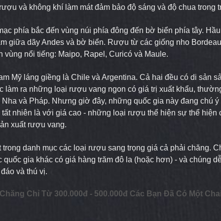
 rượu và không khí làm mát đảm bảo độ sáng và độ chua trong tr
 mạc phía bắc đến vùng núi phía đông đến bờ biển phía tây. Hầu
m giữa dãy Andes và bờ biển. Rượu từ các giống
nho
Bordea
n vùng nổi tiếng: Maipo, Rapel, Curicó và Maule.
am Mỹ láng giềng là Chile và Argentina. Cả hai đều có di sản s
iệc làm ra những loại rượu vang ngon có giá trị xuất khẩu, thườ
Nha và Pháp. Nhưng giờ đây, những quốc gia này đang chú ý 
 tất nhiên là với giá cao - những loại rượu thể hiện sự thể hiện
sản xuất rượu vang.
ốt trong danh mục các loại rượu sang trọng giá cả phải chăng. 
c quốc gia khác có giá hàng trăm đô la (hoặc hơn) - và chúng d
đáo và thú vị.
i Chăng Chỉ Từ 300.000đ - 500.000đ Các Bạn Đã Có Một Ch