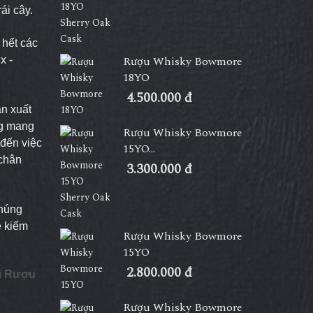
ái cây.
 hết các
Rượu Whisky Bowmore
ux
-
18YO
4.500.000 đ
ản xuất
ng mang
Rượu Whisky Bowmore
đến việc
15YO...
 chân
3.300.000 đ
Chúng
ễ kiếm
Rượu Whisky Bowmore
15YO
2.800.000 đ
ai Rượu
Rượu Whisky Bowmore