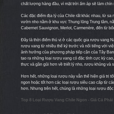
chất lượng hàng đầu, vì mặt trời ấm áp sẽ làm chín
Các đặc điểm địa lý của Chile rất khác nhau, từ sa
vườn nho nằm ở khu vực Thung lũng Trung tâm, nằ
Cabernet Sauvignon, Merlot, Carmenère
,
đến từ bố
Đây là thời điểm thú vị ở các quốc gia rượu vang N
rượu vang từ nhiều thế kỷ trước và nổi tiếng với v
ảnh hưởng của phương pháp tiếp cận của Tây Ban 
tạo ra những loại rượu vang có đặc tính cực kỳ cao,
thực và gần gũi hơn về triết lý nho, rượu khủng và 
Hơn hết, những loại rượu này vẫn thể hiện giá trị t
ngon hoặc tốt hơn các loại rượu siêu cao cấp từ cá
hơn. Nhưng trên hết, chúng là những loại rượu độc 
Top 8 Loại Rượu Vang Chile Ngon - Giá Cả Phả