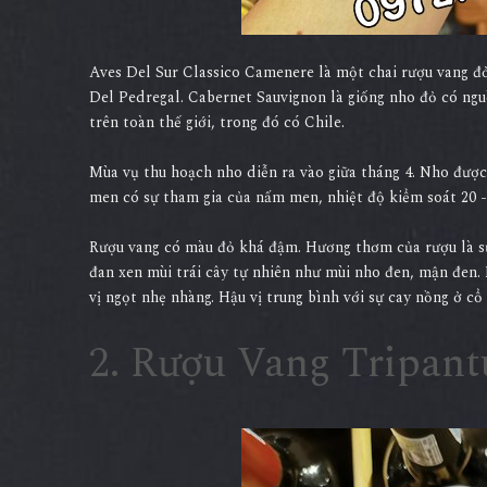
Aves Del Sur Classico Camenere là một chai rượu vang đ
Del Pedregal. Cabernet Sauvignon là giống nho đỏ có ng
trên toàn thế giới, trong đó có Chile.
Mùa vụ thu hoạch nho diễn ra vào giữa tháng 4. Nho được 
men có sự tham gia của nấm men, nhiệt độ kiểm soát 20 -
Rượu vang có màu đỏ khá đậm. Hương thơm của rượu là sự 
đan xen mùi trái cây tự nhiên như mùi nho đen, mận đen. 
vị ngọt nhẹ nhàng. Hậu vị trung bình với sự cay nồng ở cổ
2. Rượu Vang Tripant