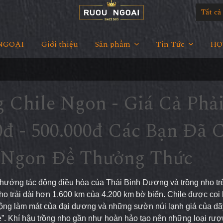
Tất c
NGOẠI
Giới thiệu
Sản phẩm
Tin Tức
HOT
 Chile Ngon - Giá Cả Phả
đ - 500.000đ Các Bạn Đã 
 Ngon Để Thưởng Thức
ận hưởng tác động điều hòa của Thái Bình Dương và trồng nho tr
 trải dài hơn 1.600 km của 4.200 km bờ biển. Chile được coi 
c động làm mát của đại dương và những sườn núi lạnh giá của dã
ẻ”. Khí hậu trồng nho gần như hoàn hảo tạo nên những loại rư