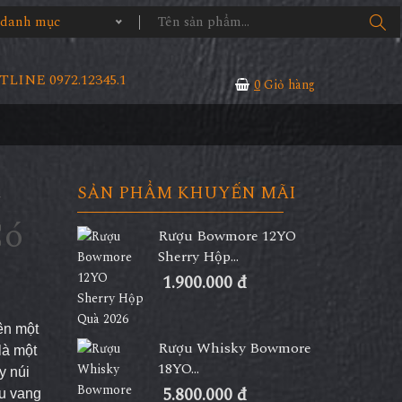
ả danh mục
LINE 0972.12345.1
0
Giỏ hàng
i
SẢN PHẨM KHUYẾN MÃI
Có
Rượu Bowmore 12YO
Sherry Hộp...
1.900.000 đ
ên một
Rượu Whisky Bowmore
là một
18YO...
y núi
5.800.000 đ
ợu vang