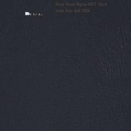
hàng Rượu Ngoại.NET chọn
rượu hộp quà 2026