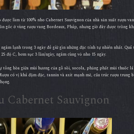
ỏ được làm từ 100% nho Cabernet Sauvignon của nhà sản xuất rượu van
uồn gốc ở vùng rượu vang Bordeaux, Pháp, nhưng giờ đây được trồng kh
ngâm lạnh trong 3 ngày để giữ gìn những đặc tính tự nhiên nhất. Quá 
 25 độ C, bơm sục 3 lần/ngày, ngâm cùng vỏ nho 15 ngày.
tổng hòa giữa mùi hương của gỗ sồi, socola, phảng phất mùi thuốc lá
Rượu có vị khá đậm đặc, tannin và axit mạnh mẽ, cấu trúc rượu trung b
 họng.
u Cabernet Sauvignon