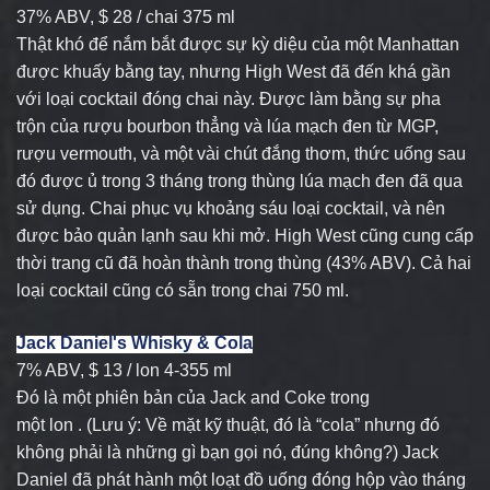
37% ABV, $ 28 / chai 375 ml
Thật khó để nắm bắt được sự kỳ diệu của một Manhattan
được khuấy bằng tay, nhưng High West đã đến khá gần
với loại cocktail đóng chai này. Được làm bằng sự pha
trộn của rượu bourbon thẳng và lúa mạch đen từ MGP,
rượu vermouth, và một vài chút đắng thơm, thức uống sau
đó được ủ trong 3 tháng trong thùng lúa mạch đen đã qua
sử dụng. Chai phục vụ khoảng sáu loại cocktail, và nên
được bảo quản lạnh sau khi mở. High West cũng cung cấp
thời trang cũ đã hoàn thành trong thùng (43% ABV). Cả hai
loại cocktail cũng có sẵn trong chai 750 ml.
Jack Daniel's Whisky & Cola
7% ABV, $ 13 / lon 4-355 ml
Đó là một phiên bản của Jack and Coke trong
một lon . (Lưu ý: Về mặt kỹ thuật, đó là “cola” nhưng đó
không phải là những gì bạn gọi nó, đúng không?) Jack
Daniel đã phát hành một loạt đồ uống đóng hộp vào tháng