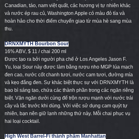
Canadian, táo, nam việt quất, các hương vị tự nhiên khác
và nước ép rau củ, Washington Apple có màu đỏ tía và
hoàn hảo cho thời điểm chuyển giao từ mùa hè sang mùa
thu.
DRNXMYTH Bourbon Sour
16% ABV, $ 11 / chai 200 ml
Được tạo ra bởi người pha chế ở Los Angeles Jason F.
Yu, loại Sour này được làm bằng rượu nho MGP lúa mạch
đen cao, nước cốt chanh tươi, nước cam tươi, đường mía
và kẹo đắng đen. Sự khác biệt thực sự với DRNXMYTH là
bao bì sáng tạo, chứa các thành phần trong các ngăn riêng
biệt. Vặn ngăn dưới cùng để trộn rượu mạnh với nước trái
cây và lắc trước khi dùng. Với việc sử dụng cam quýt tự
nhiên, bạn nên giữ lạnh những thứ này. Mỗi chai phục vụ
hai loại cocktail.
High West Barrel-Fi thành phẩm Manhattan