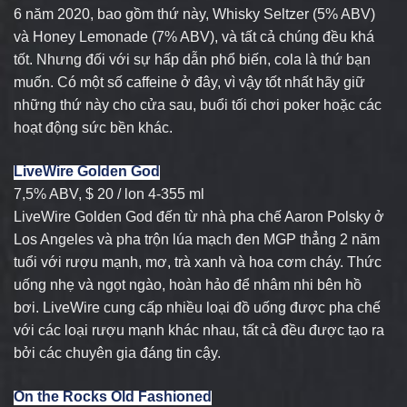
6 năm 2020, bao gồm thứ này, Whisky Seltzer (5% ABV)
và Honey Lemonade (7% ABV), và tất cả chúng đều khá
tốt. Nhưng đối với sự hấp dẫn phổ biến, cola là thứ bạn
muốn. Có một số caffeine ở đây, vì vậy tốt nhất hãy giữ
những thứ này cho cửa sau, buổi tối chơi poker hoặc các
hoạt động sức bền khác.
LiveWire Golden God
7,5% ABV, $ 20 / lon 4-355 ml
LiveWire Golden God đến từ nhà pha chế Aaron Polsky ở
Los Angeles và pha trộn lúa mạch đen MGP thẳng 2 năm
tuổi với rượu mạnh, mơ, trà xanh và hoa cơm cháy. Thức
uống nhẹ và ngọt ngào, hoàn hảo để nhâm nhi bên hồ
bơi. LiveWire cung cấp nhiều loại đồ uống được pha chế
với các loại rượu mạnh khác nhau, tất cả đều được tạo ra
bởi các chuyên gia đáng tin cậy.
On the Rocks Old Fashioned