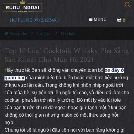
HOTLINE 0972.12345.1
MENU
0
Trang chủ
Tin Tức
Tìm hiểu về rượu
Top 10 Loại Cocktaik Whisky Pha Sẵng
Sản Khoái Cho Mùa Hè 2021
Hãy thực tế: Bạn sẽ không vận chuyển toàn bộ
xe đẩy ở
quán bar
của mình đến bãi biển hoặc một bữa tiệc nướng
ở khu vực lân cận. Trong không khí nhộn nhịp ngoài trời
của mùa hè, sự tiện lợi lên ngôi tối cao, và điều đó làm cho
cocktail pha sẵn trở nên lý tưởng. Bỏ một ly vào túi tote
của bạn trước khi đi dã ngoại hoặc giữ lạnh một ít khi bạn
không có thời gian nhưng muốn có một thức uống hỗn
hợp.
Chúng tôi sẽ là người đầu tiên nói với bạn rằng không gì