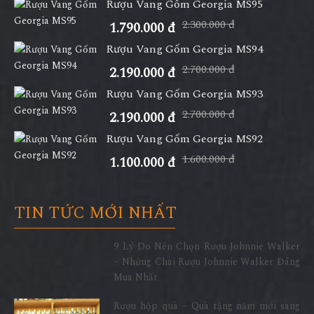
Rượu Vang Gốm Georgia MS95
2.300.000 đ
1.790.000 đ
Rượu Vang Gốm Georgia MS94
2.700.000 đ
2.190.000 đ
Rượu Vang Gốm Georgia MS93
2.700.000 đ
2.190.000 đ
Rượu Vang Gốm Georgia MS92
1.600.000 đ
1.100.000 đ
TIN TỨC MỚI NHẤT
9 Lý Do Nên Chọn Rượu Johnnie Walker
– Những Chai Rượu Johnnie Walker Đáng
Mua Nhất
Rượu hộp quà – Quà tặng năm mới sang