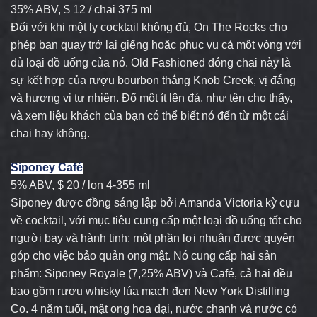
35% ABV, $ 12 / chai 375 ml
Đối với khi một ly cocktail không đủ, On The Rocks cho
phép bạn quay trở lại giếng hoặc phục vụ cả một vòng với
đủ loại đồ uống của nó. Old Fashioned đóng chai này là
sự kết hợp của rượu bourbon thẳng Knob Creek, vị đắng
và hương vị tự nhiên. Đổ một ít lên đá, như tên cho thấy,
và xem liệu khách của bạn có thể biết nó đến từ một cái
chai hay không.
Siponey Café
5% ABV, $ 20 / lon 4-355 ml
Siponey được đồng sáng lập bởi Amanda Victoria kỳ cựu
về cocktail, với mục tiêu cung cấp một loại đồ uống tốt cho
người bay và hành tinh; một phần lợi nhuận được quyên
góp cho việc bảo quản ong mật. Nó cung cấp hai sản
phẩm: Siponey Royale (7,25% ABV) và Café, cả hai đều
bao gồm rượu whisky lúa mạch đen New York Distilling
Co. 4 năm tuổi, mật ong hoa dại, nước chanh và nước có