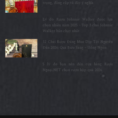
trọng, đẳng cấp và đầy ý nghĩa
Lý do Rượu Johnnie Walker được lựa
chọn nhiều năm 2025 – Top 3 chai Johnnie
Walker bán chạy nhất
12 Chai Rượu Đáng Mua Dịp Tết Nguyên
Đán 2026: Quà Biếu Sang – Uống Ngon
5 lý do bạn nên đến cửa hàng Rượu
Ngoại.NET chọn rượu hộp quà 2026