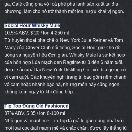
ga. Café cũng pha với cà phê pha lạnh sản xuất tại địa
phương, làm cho nó trở thành một loại rượu khai vị ngon.
Social Hour Whisky Mule
10.5% ABV, $ 20 / lon 4-250 ml
Từ huyền thoại pha chế ở New York Julie Reiner và Tom
Macy của Clover Club nổi tiếng, Social Hour giữ cho đồ
uống và nguyên liệu đơn giản. Whisky Mule là sự kết hợp
của hỗn hợp Lúa mạch đen Ragtime từ 3 đến 6 năm tuổi,
được sản xuất tại New York Distilling Co., với bia gừng có
vị cam quýt. Các khuyến nghị trang trí bao gồm nêm chanh,
vỏ cam hoặc nhánh bạc hà, nhưng món này cũng ngon
không kém ngay từ khi đóng hộp.
Tip Top Đúng Old Fashioned
37% ABV, $ 35 / lon 8-100 ml
Nhỏ gọn và mạnh mẽ, Tip Top là giá trị gần đúng nhất với
một loại cocktail mạnh mẽ và chắc chắn, được lấy thẳng từ