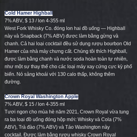
Cold Hamer Highball
7% ABV, $ 13 / lon 4-355 ml
West Fork Whisky Co. đóng lon hai đồ uống — Highball
này và Snapback (7% ABV) được làm bằng gừng và
chanh. Cả hai loại cocktail đều sử dụng rượu bourbon Old
Hamer của nhà máy chưng cất. Chúng tôi thích Highball,
được làm bằng chanh và nước soda hoàn toàn tự nhiên,
như một sự thay thế cho các loại máy xay cứng cực kỳ phổ
biến. Nó sảng khoái với 130 calo thấp, không thêm
đường.
Crown Royal Washington Apple
7% ABV, $ 15 / lon 4-355 ml
Tươi ngon cho mùa hè năm 2021, Crown Royal vừa tung
ra ba loại đồ uống đóng hộp mới: Whisky và Cola (7%
ABV), Trà đào (7% ABV) và Táo Washington này
cocktail. Được làm bằng rượu whisky Crown Royal