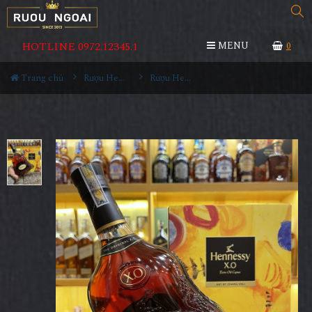
HOTLINE 0972.12345.1
MENU
0
Trang chủ
Rượu Hennessy
Rượu Hennessy XO - Tết 2022