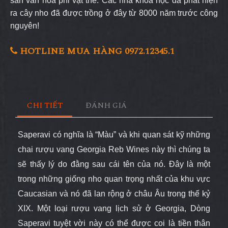
sản văn hóa phi vật thể. Các nhà khoa học đã phát hiện
ra cây nho đã được trồng ở đây từ 8000 năm trước công
nguyên!
HOTLINE MUA HÀNG 0972.12345.1
CHI TIẾT
ĐÁNH GIÁ
Saperavi có nghĩa là “Màu” và khi quan sát kỹ những
chai rượu vang Georgia Reb Wines này thì chúng ta
sẽ thấy lý do đằng sau cái tên của nó. Đây là một
trong những giống nho quan trọng nhất của khu vực
Caucasian và nó đã lan rộng ở châu Âu trong thế kỷ
XIX. Một loại rượu vang lịch sử ở Georgia, Dòng
Saperavi tuyệt vời này có thể được coi là tiền thân