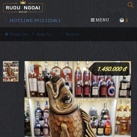
HOTLINE 0972.12345.1
MENU
0
Trang chủ
Rượu Sưu Tầm - Nga
Rượu vang Georgia Reb Wines S104