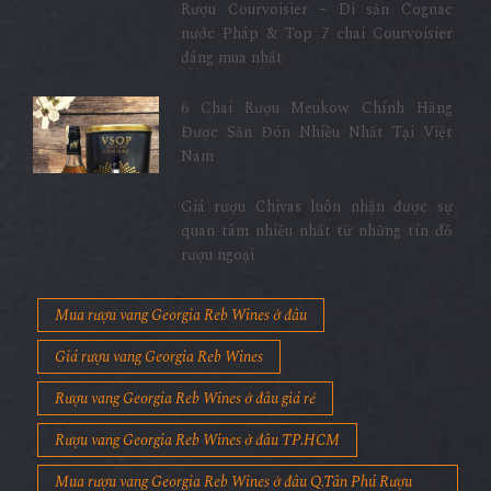
Rượu Courvoisier – Di sản Cognac
nước Pháp & Top 7 chai Courvoisier
đáng mua nhất
6 Chai Rượu Meukow Chính Hãng
Được Săn Đón Nhiều Nhất Tại Việt
Nam
Giá rượu Chivas luôn nhận được sự
quan tâm nhiều nhất từ những tín đồ
rượu ngoại
Mua rượu vang Georgia Reb Wines ở đâu
Giá rượu vang Georgia Reb Wines
Rượu vang Georgia Reb Wines ở đâu giá rẻ
Rượu vang Georgia Reb Wines ở đâu TP.HCM
Mua rượu vang Georgia Reb Wines ở đâu Q.Tân Phú Rượu