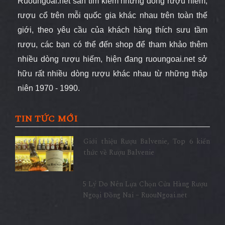
Ruoungoai.net
săn
tìm kiếm những dòng rượu hiếm,
rượu cổ
trên mỗi quốc gia khác nhau trên toàn thế
giới
, theo yêu cầu của khách hàng thích sưu tầm
rượu, các bạn có thể đến shop để tham khảo thêm
nhiều dòng rượu hiếm, hiện đang ruoungoai.net sở
hữu rất nhiều dòng rượu khác nhau từ những thập
niên 1970 - 1990.
TIN TỨC MỚI
Giới thiệu Rượu Balvenie, Top 6 kiến
thức về Rượu Balvenie
5 Lý Do Nên Lựa Chọn Cửa Hàng Rượu
Ngoại Đồng Nai – RuouNgoai.net