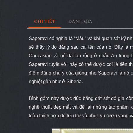
CHI TIẾT
ĐÁNH GIÁ
Saperavi có nghĩa là “Màu” và khi quan sát kỹ 
sẽ thấy lý do đằng sau cái tên của nó. Đây là
Caucasian và nó đã lan rộng ở châu Âu trong t
Saperavi tuyệt vời này có thể được coi là tiền 
điểm đáng chú ý của giống nho Saperavi là nó c
nghiệt gần như ở Siberia.
Bình gốm này được đúc bằng đất sét đỏ gia cô
nghê thuật đẹp mắt và để lại những tác phẩm 
toàn thích hợp để lưu trữ và phục vụ rượu vang 