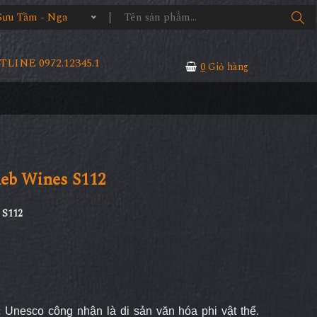
Sưu Tầm - Nga
LINE 0972.12345.1
0
Giỏ hàng
Reb Wines S112
 S112
Unesco công nhận là di sản văn hóa phi vật thể.