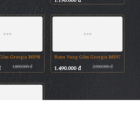
1.190.000 đ
Rượu Vang Gốm Georgia MS97
Gốm Georgia MS98
2.000.000 đ
1.800.000 đ
1.490.000 đ
đ