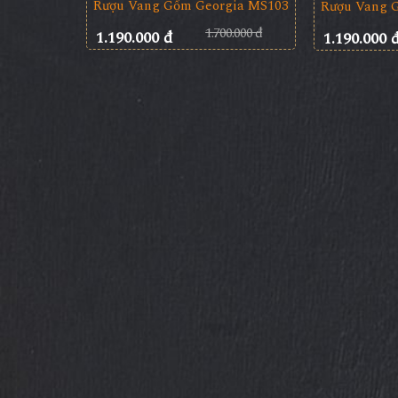
Rượu Vang Gốm Georgia MS103
Rượu Vang 
1.700.000 đ
1.190.000 đ
1.190.000 