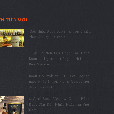
IN TỨC MỚI
Giới thiệu Rượu Balvenie, Top 6 kiến
thức về Rượu Balvenie
5 Lý Do Nên Lựa Chọn Cửa Hàng
Rượu Ngoại Đồng Nai –
RuouNgoai.net
Rượu Courvoisier – Di sản Cognac
nước Pháp & Top 7 chai Courvoisier
đáng mua nhất
6 Chai Rượu Meukow Chính Hãng
Được Săn Đón Nhiều Nhất Tại Việt
Nam