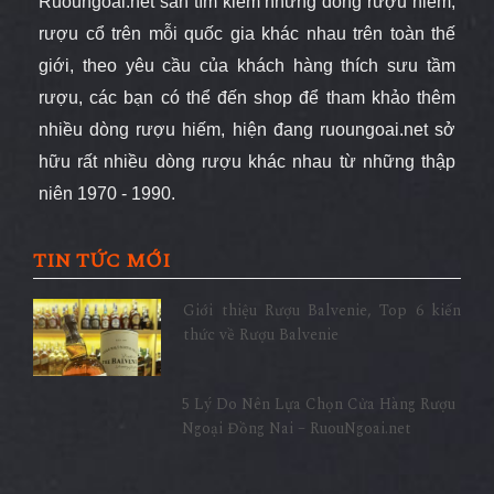
Ruoungoai.net
săn
tìm kiếm những dòng rượu hiếm,
rượu cổ
trên mỗi quốc gia khác nhau trên toàn thế
giới
, theo yêu cầu của khách hàng thích sưu tầm
rượu, các bạn có thể đến shop để tham khảo thêm
nhiều dòng rượu hiếm, hiện đang ruoungoai.net sở
hữu rất nhiều dòng rượu khác nhau từ những thập
niên 1970 - 1990.
TIN TỨC MỚI
Giới thiệu Rượu Balvenie, Top 6 kiến
thức về Rượu Balvenie
5 Lý Do Nên Lựa Chọn Cửa Hàng Rượu
Ngoại Đồng Nai – RuouNgoai.net