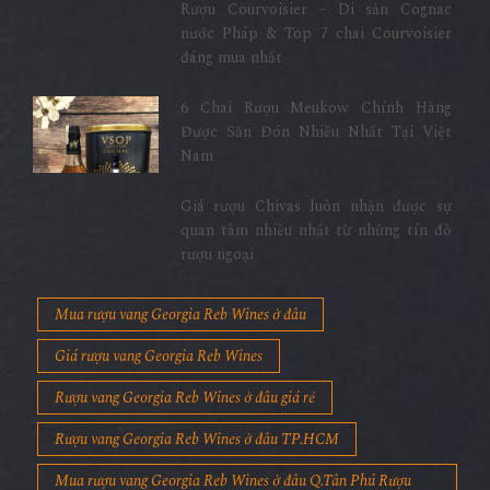
Rượu Courvoisier – Di sản Cognac
nước Pháp & Top 7 chai Courvoisier
đáng mua nhất
6 Chai Rượu Meukow Chính Hãng
Được Săn Đón Nhiều Nhất Tại Việt
Nam
Giá rượu Chivas luôn nhận được sự
quan tâm nhiều nhất từ những tín đồ
rượu ngoại
Mua rượu vang Georgia Reb Wines ở đâu
Giá rượu vang Georgia Reb Wines
Rượu vang Georgia Reb Wines ở đâu giá rẻ
Rượu vang Georgia Reb Wines ở đâu TP.HCM
Mua rượu vang Georgia Reb Wines ở đâu Q.Tân Phú Rượu