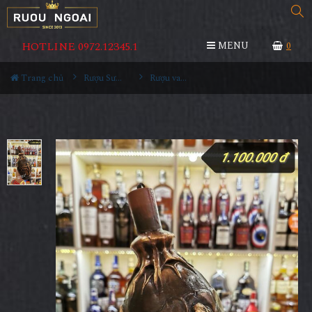
HOTLINE 0972.12345.1
MENU
0
Trang chủ
Rượu Sưu Tầm - Nga
Rượu vang Georgia Reb Wines S117