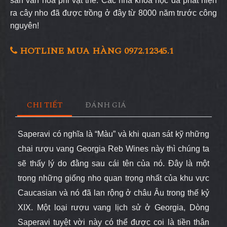
sản văn hóa phi vật thể. Các nhà khoa học đã phát hiện
ra cây nho đã được trồng ở đây từ 8000 năm trước công
nguyên!
HOTLINE MUA HÀNG 0972.12345.1
CHI TIẾT
ĐÁNH GIÁ
Saperavi có nghĩa là “Màu” và khi quan sát kỹ những
chai rượu vang Georgia Reb Wines này thì chúng ta
sẽ thấy lý do đằng sau cái tên của nó. Đây là một
trong những giống nho quan trọng nhất của khu vực
Caucasian và nó đã lan rộng ở châu Âu trong thế kỷ
XIX. Một loại rượu vang lịch sử ở Georgia, Dòng
Saperavi tuyệt vời này có thể được coi là tiền thân