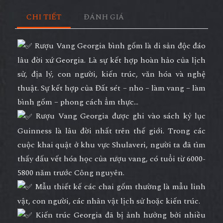
CHI TIẾT
ĐÁNH GIÁ
Rượu Vang Georgia bình gốm là di sản độc đáo
lâu đời xứ Georgia. Là sự kết hợp hoàn hảo của lịch
sử, địa lý, con người, kiến trúc, văn hóa và nghệ
thuật. Sự kết hợp của Đất sét – nho – làm vang – làm
bình gốm – phong cách ẩm thực…
Rượu Vang Georgia được ghi vào sách kỷ lục
Guinness là lâu đời nhất trên thế giới. Trong các
cuộc khai quật ở khu vực Shulaveri, người ta đã tìm
thấy dấu vết hóa học của rượu vang, có tuổi từ 6000-
5800 năm trước Công nguyên.
Mẫu thiết kế các chai gốm thường là mẫu linh
vật, con người, các nhân vật lịch sử hoặc kiến trúc.
Kiến trúc Georgia đã bị ảnh hưởng bởi nhiều