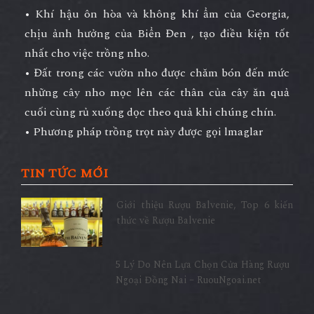
• Khí hậu ôn hòa và không khí ẩm của Georgia,
chịu ảnh hưởng của Biển Đen , tạo điều kiện tốt
nhất cho việc trồng nho.
• Đất trong các vườn nho được chăm bón đến mức
những cây nho mọc lên các thân của cây ăn quả
cuối cùng rủ xuống dọc theo quả khi chúng chín.
• Phương pháp trồng trọt này được gọi lmaglar
TIN TỨC MỚI
Giới thiệu Rượu Balvenie, Top 6 kiến
thức về Rượu Balvenie
5 Lý Do Nên Lựa Chọn Cửa Hàng Rượu
Ngoại Đồng Nai – RuouNgoai.net