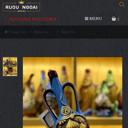
HOTLINE 0972.12345.1
MENU
0
Trang chủ
Rượu Sưu Tầm - Nga
Rượu Vang Gốm Georgia MS75