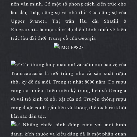
nền văn minh. Có một số phong cách kiến trúc cho
lâu đài, tháp, công sự và nhà thờ. Các công sự của
Upper Svaneti. Thị trấn lâu đài Shatili ở
Khevsureti… là một số ví dụ điển hình nhất về kiến
trúc lâu đài thời Trung cổ của Georgia.
Các thung lũng màu mỡ và sườn núi bảo vệ của
Transcaucasia là nơi trồng nho và sản xuất rượu
thời kỳ đồ đá mới. Trong ít nhất 8000 năm. Do rượu
vang có nhiều thiên niên kỷ trong lịch sử Georgia
và vai trò kinh tế nổi bật của nó. Truyền thống rượu
vang được coi là gắn liền và không thể tách rời khỏi
bản sắc dân tộc.
Những chiếc bình đựng rượu với mọi hình
dáng, kích thước và kiểu dáng đã là một phần quan