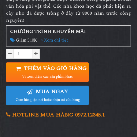
văn hóa phi vật thể. Các nhà khoa học đã phát hiện ra
cây nho đã được trồng ở đây từ 8000 năm trước công
nguyên!
CHƯƠNG TRÌNH KHUYẾN MÃI
Giảm 510K
Xem chi tiết
THÊM VÀO GIỎ HÀNG
Và xem thêm các sản phẩm khác
MUA NGAY
Giao hàng tận nơi hoặc nhận tại cửa hàng
HOTLINE MUA HÀNG 0972.12345.1