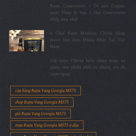
Rượu Courvoisier – Di sản Cognac
nước Pháp & Top 7 chai Courvoisier
đáng mua nhất
6 Chai Rượu Meukow Chính Hãng
Được Săn Đón Nhiều Nhất Tại Việt
Nam
Giá rượu Chivas luôn nhận được sự
quan tâm nhiều nhất từ những tín đồ
rượu ngoại
cửa hàng Rượu Vang Georgia MS75
shop Rượu Vang Georgia MS75
giá Rượu Vang Georgia MS75
mua Rượu Vang Georgia MS75 ở đâu